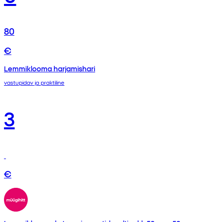
80
€
Lemmiklooma harjamishari
vastupidav ja praktiline
3
€