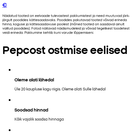
€
Näidatud tooted on eelvaade tulevastest pakkumistest ja need muutuvad järk-
järgult poodides kättesaadavaks. Poodides pakutavad tooted võivad erineda
hinna, koguse ja kättesaadavuse poolest (mõned tooted on saadaval ainult
valitud poodides). Fotod näitavad näidismudeleid ja võivad tegelikest toodetest
veidi erineda. Pakkumine kehtib kuni varude lõppemiseni.
Pepcost ostmise eelised
Oleme alati lähedal
Üle 20 kaupluse kogu riigis. Oleme alati Sulle lähedal
Soodsad hinnad
Kõik vajalik soodsa hinnaga