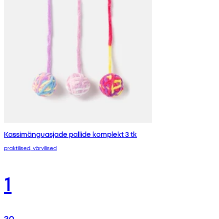
Kassimänguasjade pallide komplekt 3 tk
praktilised, värvilised
1
30