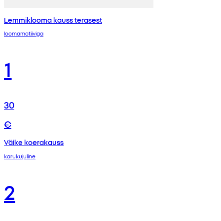
Lemmiklooma kauss terasest
loomamotiiviga
1
30
€
Väike koerakauss
karukujuline
2