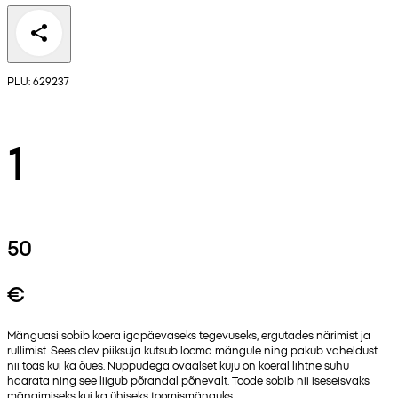
PLU: 629237
1
50
€
Mänguasi sobib koera igapäevaseks tegevuseks, ergutades närimist ja
rullimist. Sees olev piiksuja kutsub looma mängule ning pakub vaheldust
nii toas kui ka õues. Nuppudega ovaalset kuju on koeral lihtne suhu
haarata ning see liigub põrandal põnevalt. Toode sobib nii iseseisvaks
mängimiseks kui ka ühiseks toomismänguks.