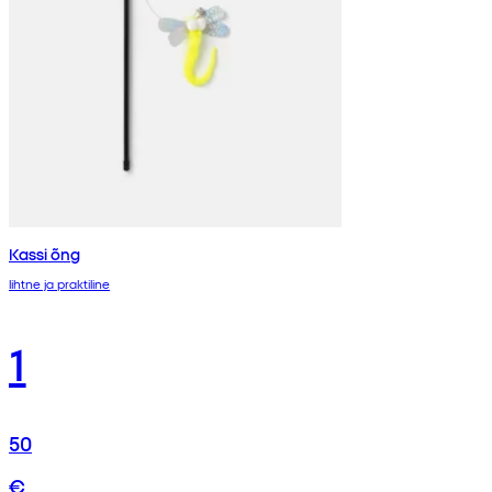
Kassi õng
lihtne ja praktiline
1
50
€