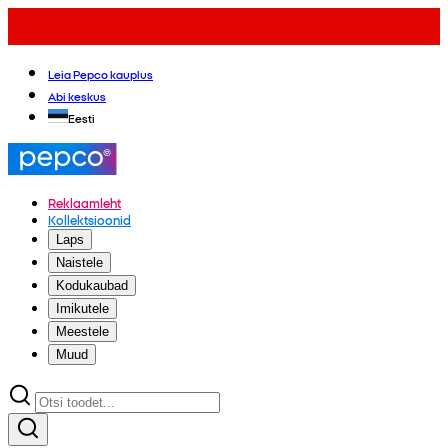
Leia Pepco kauplus
Abi keskus
Eesti
Reklaamleht
Kollektsioonid
Laps
Naistele
Kodukaubad
Imikutele
Meestele
Muud