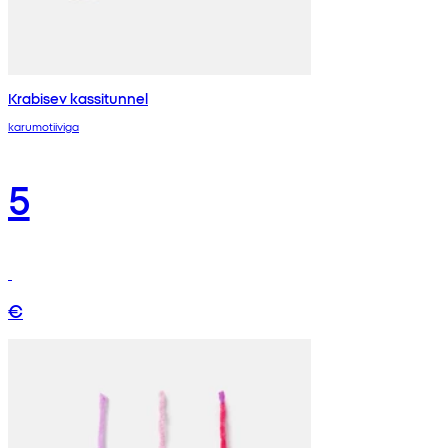
Krabisev kassitunnel
karumotiiviga
5
€