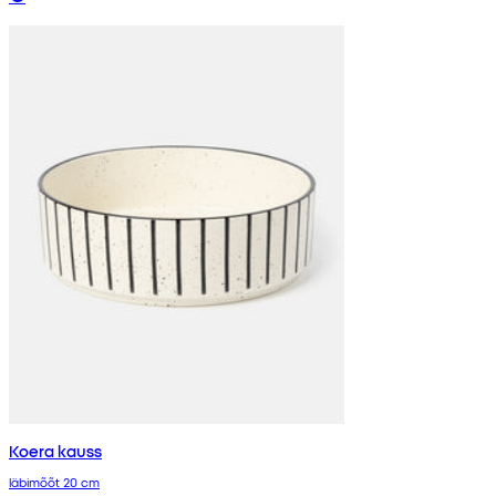
Koera kauss
läbimõõt 20 cm