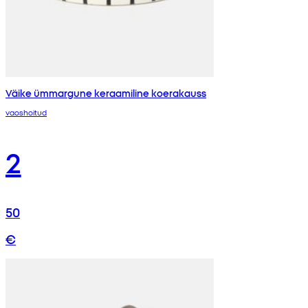
Väike ümmargune keraamiline koerakauss
vaoshoitud
2
50
€