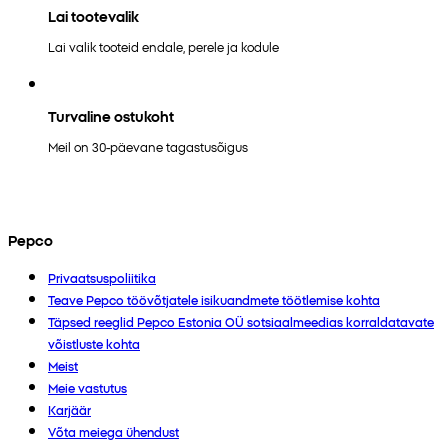
Lai tootevalik
Lai valik tooteid endale, perele ja kodule
Turvaline ostukoht
Meil on 30-päevane tagastusõigus
Pepco
Privaatsuspoliitika
Teave Pepco töövõtjatele isikuandmete töötlemise kohta
Täpsed reeglid Pepco Estonia OÜ sotsiaalmeedias korraldatavate
võistluste kohta
Meist
Meie vastutus
Karjäär
Võta meiega ühendust