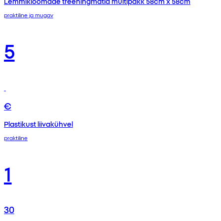
Lemmikloomade treeningmatid multipakk 58cm x 58cm
praktiline ja mugav
5
€
Plastikust liivakühvel
praktiline
1
30