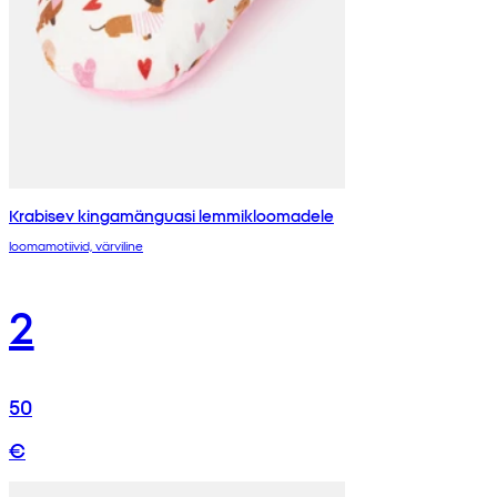
Krabisev kingamänguasi lemmikloomadele
loomamotiivid, värviline
2
50
€