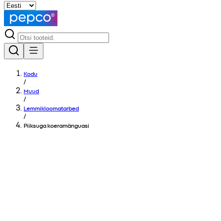
Kodu
/
Muud
/
Lemmikloomatarbed
/
Piiksuga koeramänguasi