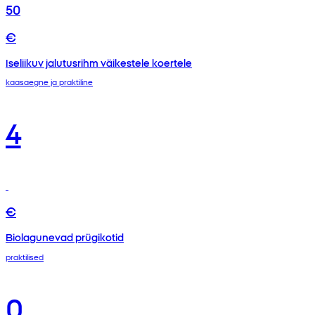
50
€
Iseliikuv jalutusrihm väikestele koertele
kaasaegne ja praktiline
4
€
Biolagunevad prügikotid
praktilised
0