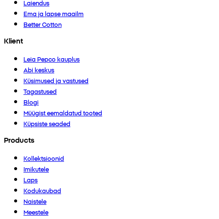
Laiendus
Ema ja lapse maailm
Better Cotton
Klient
Leia Pepco kauplus
Abi keskus
Küsimused ja vastused
Tagastused
Blogi
Müügist eemaldatud tooted
Küpsiste seaded
Products
Kollektsioonid
Imikutele
Laps
Kodukaubad
Naistele
Meestele