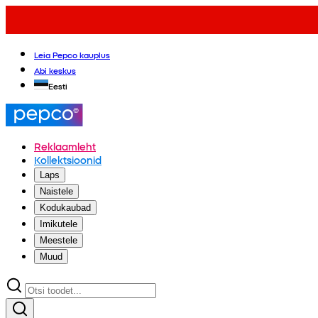
Leia Pepco kauplus
Abi keskus
Eesti
Reklaamleht
Kollektsioonid
Laps
Naistele
Kodukaubad
Imikutele
Meestele
Muud