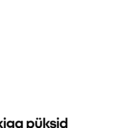
kiga püksid