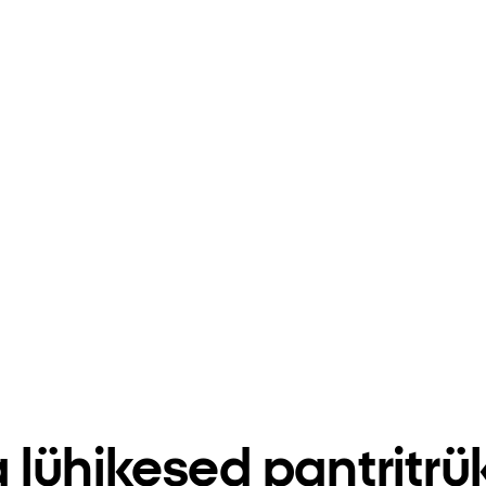
a lühikesed pantritrü