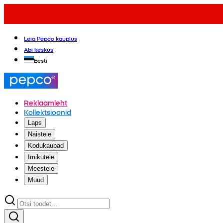
Leia Pepco kauplus
Abi keskus
Eesti
Reklaamleht
Kollektsioonid
Laps
Naistele
Kodukaubad
Imikutele
Meestele
Muud