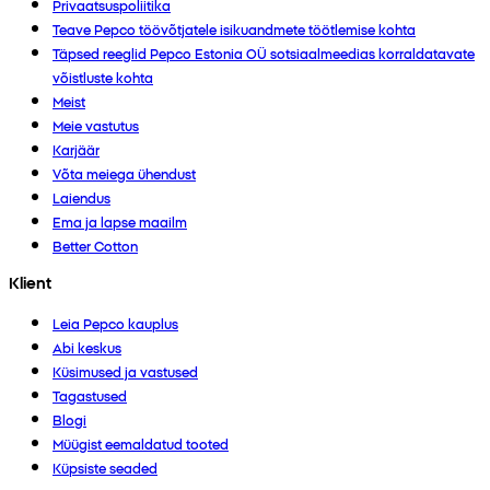
Privaatsuspoliitika
Teave Pepco töövõtjatele isikuandmete töötlemise kohta
Täpsed reeglid Pepco Estonia OÜ sotsiaalmeedias korraldatavate
võistluste kohta
Meist
Meie vastutus
Karjäär
Võta meiega ühendust
Laiendus
Ema ja lapse maailm
Better Cotton
Klient
Leia Pepco kauplus
Abi keskus
Küsimused ja vastused
Tagastused
Blogi
Müügist eemaldatud tooted
Küpsiste seaded