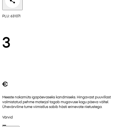
PLU: 631071
3
€
Meeste nokamüts igapäevaseks kandmiseks. Hingavast puuvillast
valmistatud pehme materjal tagab mugavuse kogu päeva vältel.
Ühevärviline tume viimistlus sobib hästi erinevate riietustega.
Värvid