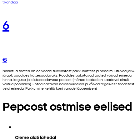
tikandiga
6
€
Näidatud tooted on eelvaade tulevastest pakkumistest ja need muutuvad järk-
järgult poodides kättesaadavaks. Poodides pakutavad tooted võivad erineda
hinna, koguse ja kättesaadavuse poolest (mõned tooted on saadaval ainult
valitud poodides). Fotod näitavad näidismudeleid ja võivad tegelikest toodetest
veidi erineda. Pakkumine kehtib kuni varude lõppemiseni.
Pepcost ostmise eelised
Oleme alati lähedal