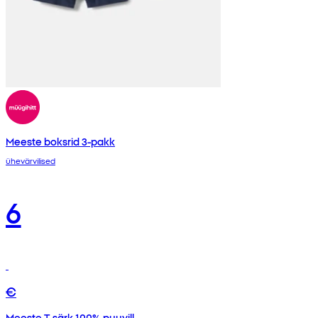
Meeste boksrid 3-pakk
ühevärvilised
6
€
Meeste T-särk 100% puuvill