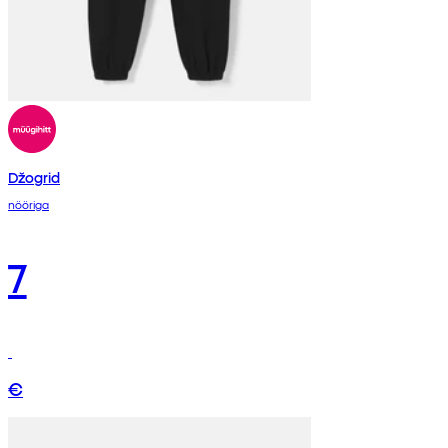
Džogrid
nööriga
7
€