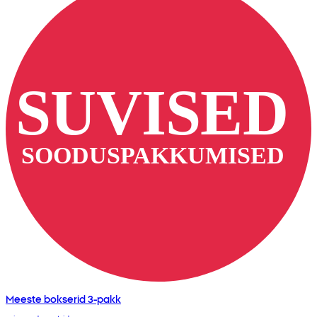
Meeste bokserid 3-pakk