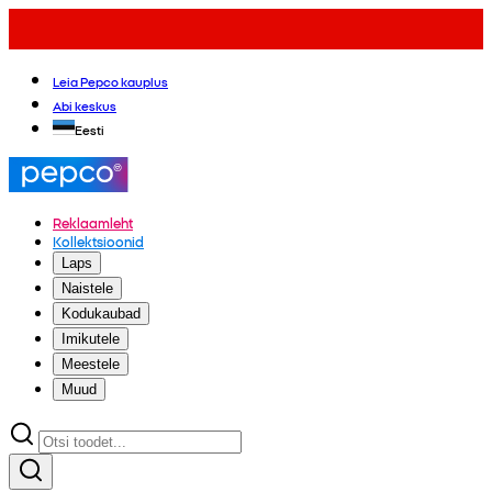
Leia Pepco kauplus
Abi keskus
Eesti
Reklaamleht
Kollektsioonid
Laps
Naistele
Kodukaubad
Imikutele
Meestele
Muud