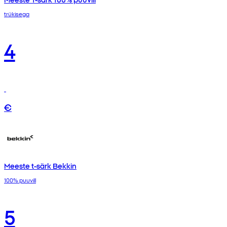
trükisega
4
€
Meeste t-särk Bekkin
100% puuvill
5