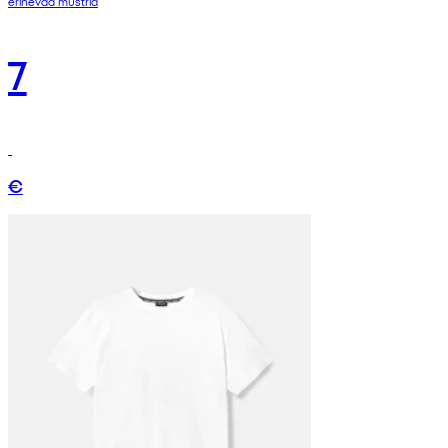
erinevad mustrid
7
€