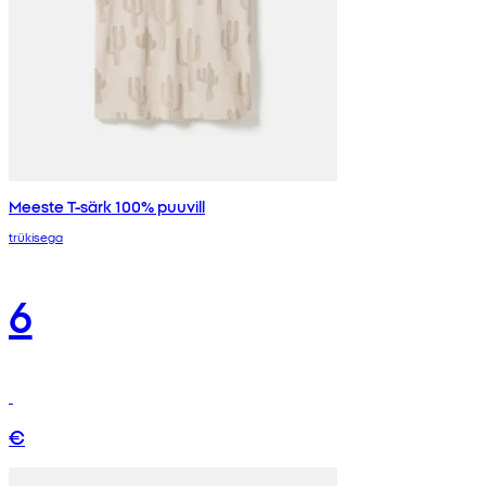
Meeste T-särk 100% puuvill
trükisega
6
€