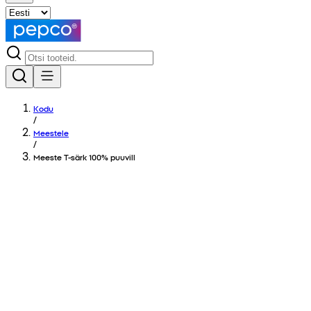
Kodu
/
Meestele
/
Meeste T-särk 100% puuvill