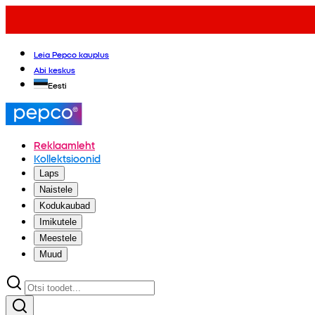
Leia Pepco kauplus
Abi keskus
Eesti
Reklaamleht
Kollektsioonid
Laps
Naistele
Kodukaubad
Imikutele
Meestele
Muud