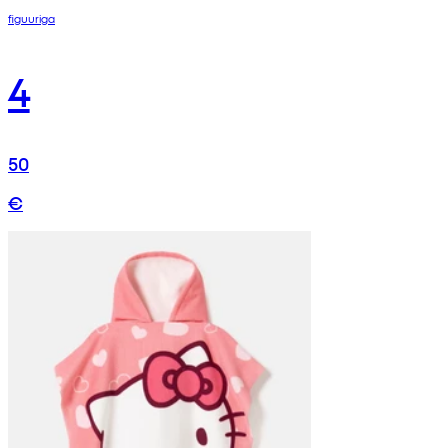
figuuriga
4
50
€