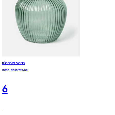
Klaasist vaas
lihtne, dekoratiivne
6