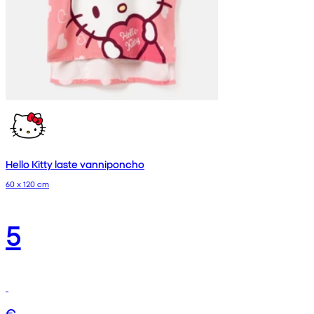
Hello Kitty laste vanniponcho
60 x 120 cm
5
€