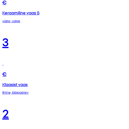
€
Keraamiline vaas S
väike, valge
3
€
Klaasist vaas
lihtne, läbipaistev
2