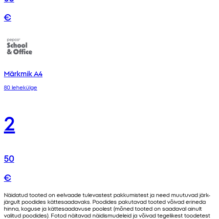
€
Märkmik A4
80 lehekülge
2
50
€
Näidatud tooted on eelvaade tulevastest pakkumistest ja need muutuvad järk-
järgult poodides kättesaadavaks. Poodides pakutavad tooted võivad erineda
hinna, koguse ja kättesaadavuse poolest (mõned tooted on saadaval ainult
valitud poodides). Fotod näitavad näidismudeleid ja võivad tegelikest toodetest