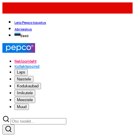
Leia Pepco kauplus
Abi keskus
Eesti
Reklaamleht
Kollektsioonid
Laps
Naistele
Kodukaubad
Imikutele
Meestele
Muud