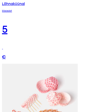
Lõhnaküünal
klaasist
5
€