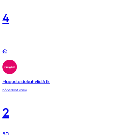
4
€
Magustoidukahvlid 6 tk
hõbedast värvi
2
50