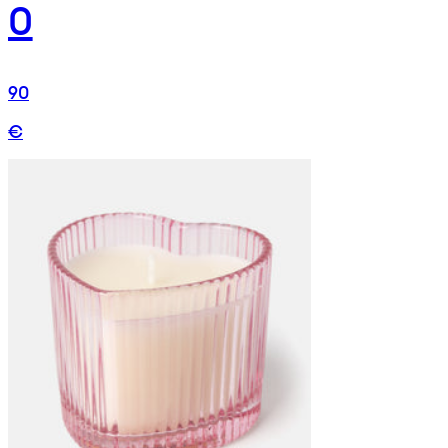
0
90
€