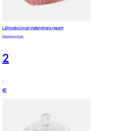
Lõhnaküünal Valentine's Heart
klaasanumas
2
€