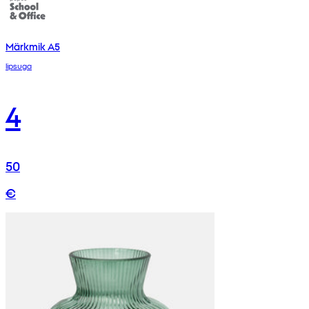
Märkmik A5
lipsuga
4
50
€