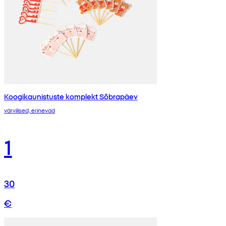
Koogikaunistuste komplekt Sõbrapäev
värvilised, erinevad
1
30
€