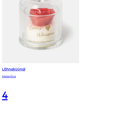
Lõhnaküünal
klaasnõus
4