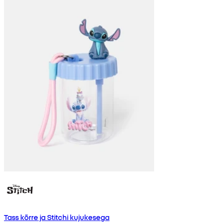
Tass kõrre ja Stitchi kujukesega