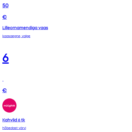
50
€
Lilleornamendiga vaas
kaasaegne, valge
6
€
Kahvlid 6 tk
hõbedast värvi