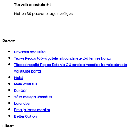
Turvaline ostukoht
Meil on 30-päevane tagastusõigus
Pepco
Privaatsuspoliitika
Teave Pepco töövõtjatele isikuandmete töötlemise kohta
Täpsed reeglid Pepco Estonia OÜ sotsiaalmeedias korraldatavate
võistluste kohta
Meist
Meie vastutus
Karjäär
Võta meiega ühendust
Laiendus
Ema ja lapse maailm
Better Cotton
Klient