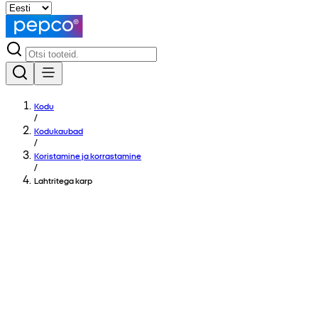
Kodu
/
Kodukaubad
/
Koristamine ja korrastamine
/
Lahtritega karp