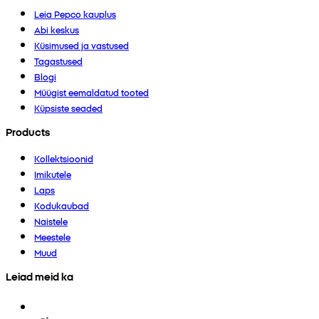
Leia Pepco kauplus
Abi keskus
Küsimused ja vastused
Tagastused
Blogi
Müügist eemaldatud tooted
Küpsiste seaded
Products
Kollektsioonid
Imikutele
Laps
Kodukaubad
Naistele
Meestele
Muud
Leiad meid ka