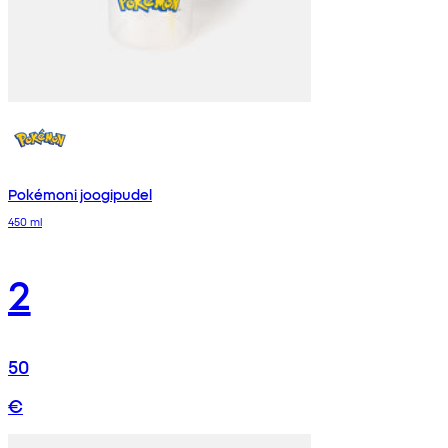
Pokémoni joogipudel
450 ml
2
50
€