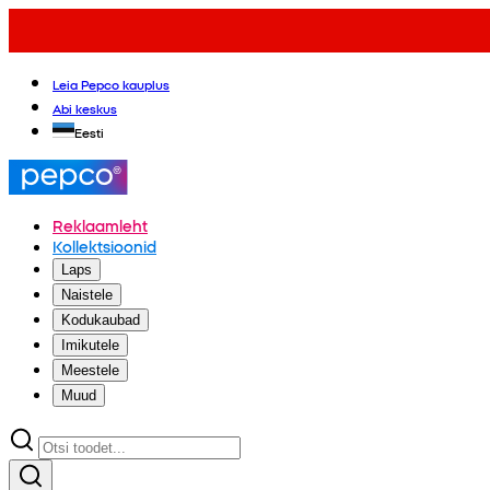
Leia Pepco kauplus
Abi keskus
Eesti
Reklaamleht
Kollektsioonid
Laps
Naistele
Kodukaubad
Imikutele
Meestele
Muud