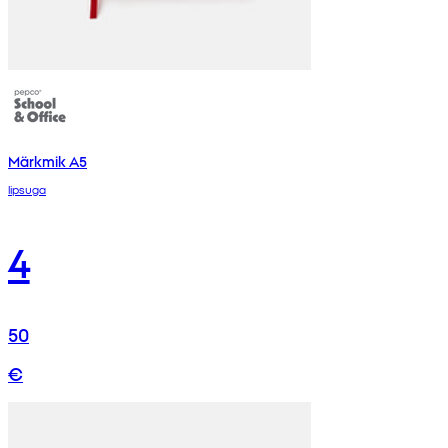
Märkmik A5
lipsuga
4
50
€