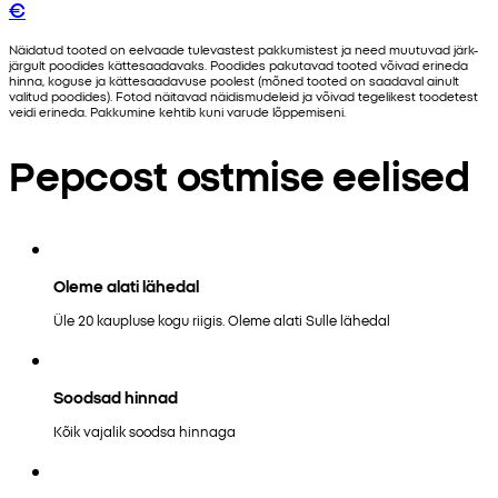
€
Näidatud tooted on eelvaade tulevastest pakkumistest ja need muutuvad järk-
järgult poodides kättesaadavaks. Poodides pakutavad tooted võivad erineda
hinna, koguse ja kättesaadavuse poolest (mõned tooted on saadaval ainult
valitud poodides). Fotod näitavad näidismudeleid ja võivad tegelikest toodetest
veidi erineda. Pakkumine kehtib kuni varude lõppemiseni.
Pepcost ostmise eelised
Oleme alati lähedal
Üle 20 kaupluse kogu riigis. Oleme alati Sulle lähedal
Soodsad hinnad
Kõik vajalik soodsa hinnaga