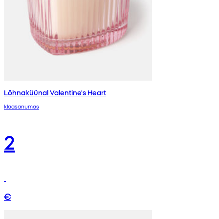
Lõhnaküünal Valentine's Heart
klaasanumas
2
€