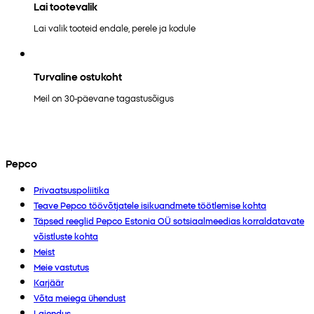
Lai tootevalik
Lai valik tooteid endale, perele ja kodule
Turvaline ostukoht
Meil on 30-päevane tagastusõigus
Pepco
Privaatsuspoliitika
Teave Pepco töövõtjatele isikuandmete töötlemise kohta
Täpsed reeglid Pepco Estonia OÜ sotsiaalmeedias korraldatavate
võistluste kohta
Meist
Meie vastutus
Karjäär
Võta meiega ühendust
Laiendus