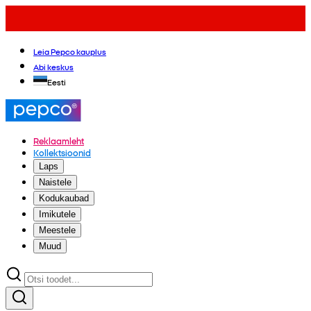
Leia Pepco kauplus
Abi keskus
Eesti
Reklaamleht
Kollektsioonid
Laps
Naistele
Kodukaubad
Imikutele
Meestele
Muud