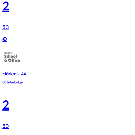
2
50
€
Märkmik A4
80 lehekülge
2
50