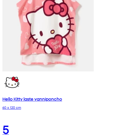
Hello Kitty laste vanniponcho
60 x 120 cm
5