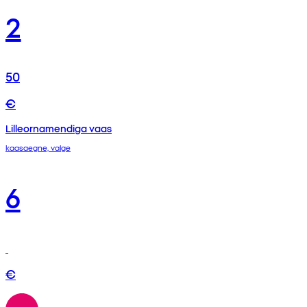
2
50
€
Lilleornamendiga vaas
kaasaegne, valge
6
€