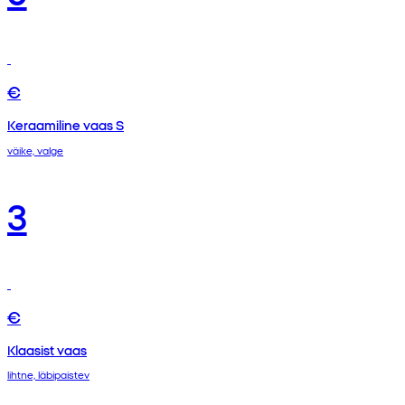
€
Keraamiline vaas S
väike, valge
3
€
Klaasist vaas
lihtne, läbipaistev