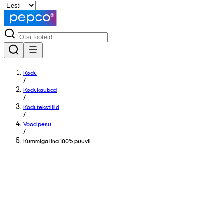
Kodu
/
Kodukaubad
/
Kodutekstiilid
/
Voodipesu
/
Kummiga lina 100% puuvill