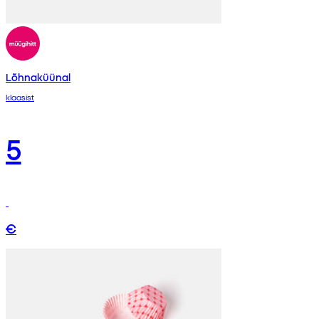
Lõhnaküünal
klaasist
5
€