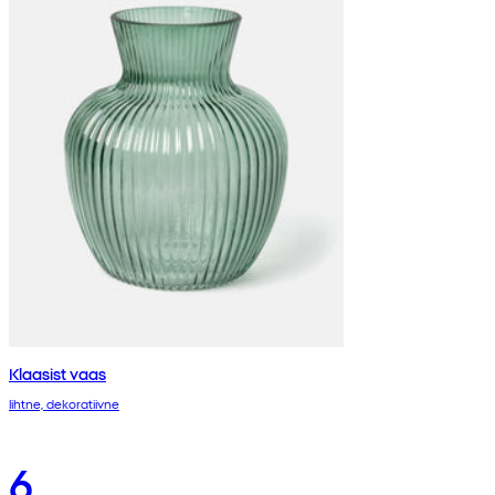
Klaasist vaas
lihtne, dekoratiivne
6