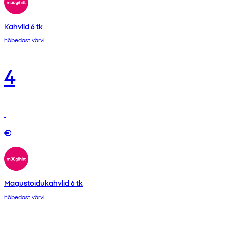
Kahvlid 6 tk
hõbedast värvi
4
€
Magustoidukahvlid 6 tk
hõbedast värvi