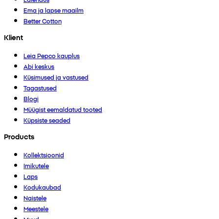
Ema ja lapse maailm
Better Cotton
Klient
Leia Pepco kauplus
Abi keskus
Küsimused ja vastused
Tagastused
Blogi
Müügist eemaldatud tooted
Küpsiste seaded
Products
Kollektsioonid
Imikutele
Laps
Kodukaubad
Naistele
Meestele