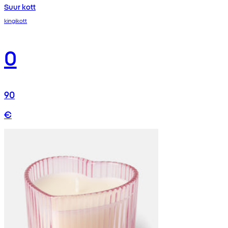
Suur kott
kingikott
0
90
€