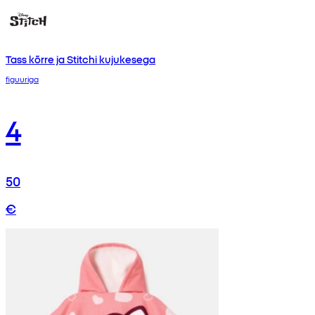
Tass kõrre ja Stitchi kujukesega
figuuriga
4
50
€