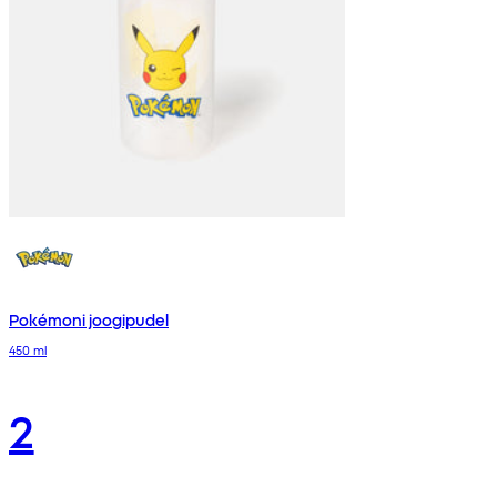
Pokémoni joogipudel
450 ml
2