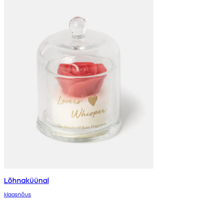
Lõhnaküünal
klaasnõus