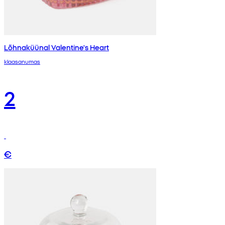
Lõhnaküünal Valentine's Heart
klaasanumas
2
€