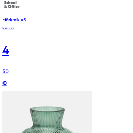
Märkmik A5
lipsuga
4
50
€