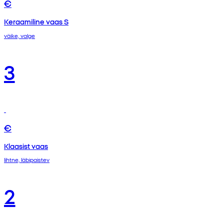
€
Keraamiline vaas S
väike, valge
3
€
Klaasist vaas
lihtne, läbipaistev
2