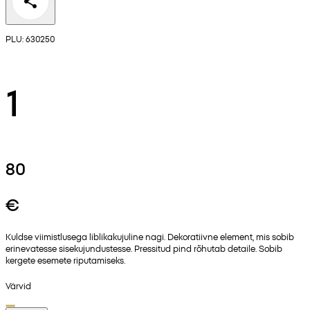
PLU: 630250
1
80
€
Kuldse viimistlusega liblikakujuline nagi. Dekoratiivne element, mis sobib
erinevatesse sisekujundustesse. Pressitud pind rõhutab detaile. Sobib
kergete esemete riputamiseks.
Värvid