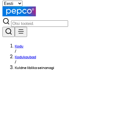
Kodu
/
Kodukaubad
/
Kuldne liblika seinanagi