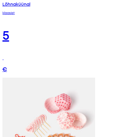
Lõhnaküünal
klaasist
5
€