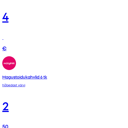
4
€
Magustoidukahvlid 6 tk
hõbedast värvi
2
50