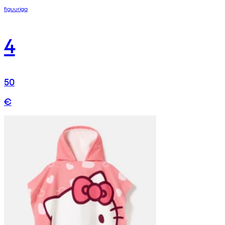
figuuriga
4
50
€