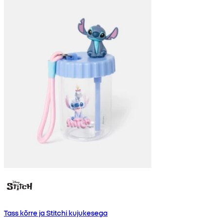
Tass kõrre ja Stitchi kujukesega