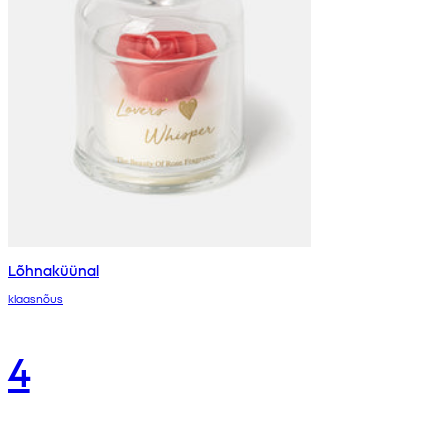
Lõhnaküünal
klaasnõus
4