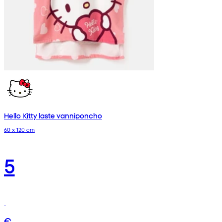
Hello Kitty laste vanniponcho
60 x 120 cm
5
€