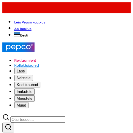
Leia Pepco kauplus
Abi keskus
Eesti
Reklaamleht
Kollektsioonid
Laps
Naistele
Kodukaubad
Imikutele
Meestele
Muud