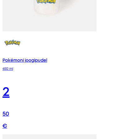
Pokémoni joogipudel
450 ml
2
50
€