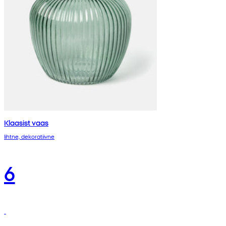
Klaasist vaas
lihtne, dekoratiivne
6