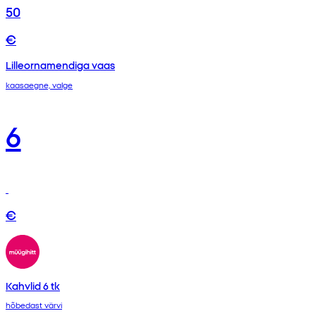
50
€
Lilleornamendiga vaas
kaasaegne, valge
6
€
Kahvlid 6 tk
hõbedast värvi