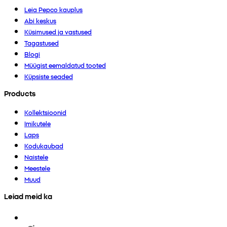
Leia Pepco kauplus
Abi keskus
Küsimused ja vastused
Tagastused
Blogi
Müügist eemaldatud tooted
Küpsiste seaded
Products
Kollektsioonid
Imikutele
Laps
Kodukaubad
Naistele
Meestele
Muud
Leiad meid ka