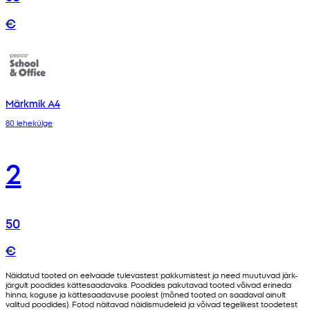
€
Märkmik A4
80 lehekülge
2
50
€
Näidatud tooted on eelvaade tulevastest pakkumistest ja need muutuvad järk-
järgult poodides kättesaadavaks. Poodides pakutavad tooted võivad erineda
hinna, koguse ja kättesaadavuse poolest (mõned tooted on saadaval ainult
valitud poodides). Fotod näitavad näidismudeleid ja võivad tegelikest toodetest