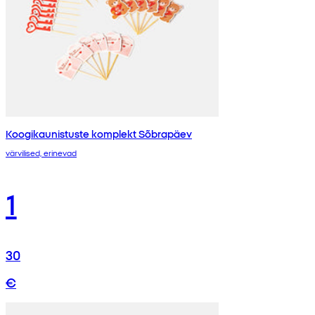
Koogikaunistuste komplekt Sõbrapäev
värvilised, erinevad
1
30
€