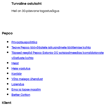
Turvaline ostukoht
Meil on 30-päevane tagastusõigus
Pepco
Privaatsuspoliitika
Teave Pepco töövõtjatele isikuandmete töötlemise kohta
Täpsed reeglid Pepco Estonia OÜ sotsiaalmeedias korraldatavate
võistluste kohta
Meist
Meie vastutus
Karjäär
Võta meiega ühendust
Laiendus
Ema ja lapse maailm
Better Cotton
Klient