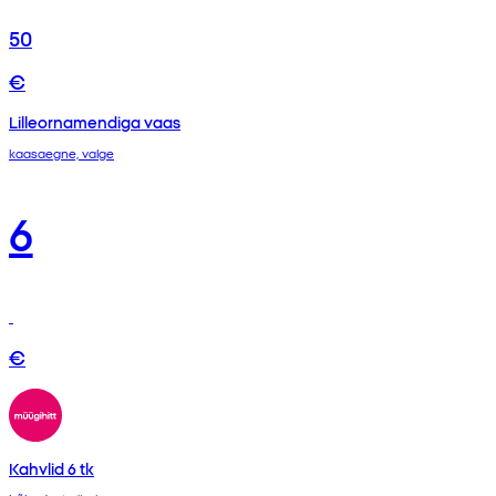
50
€
Lilleornamendiga vaas
kaasaegne, valge
6
€
Kahvlid 6 tk