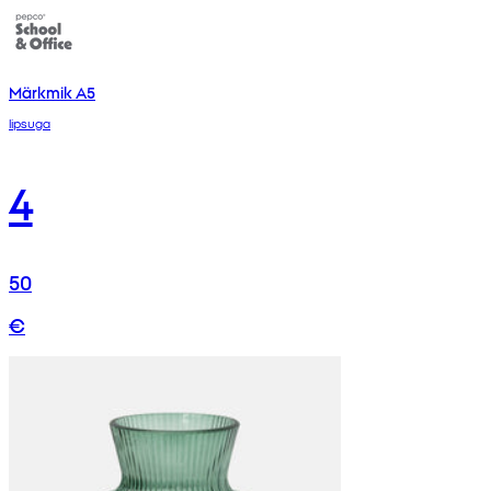
Märkmik A5
lipsuga
4
50
€