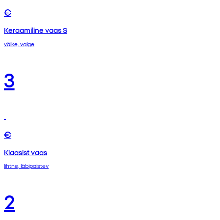
€
Keraamiline vaas S
väike, valge
3
€
Klaasist vaas
lihtne, läbipaistev
2