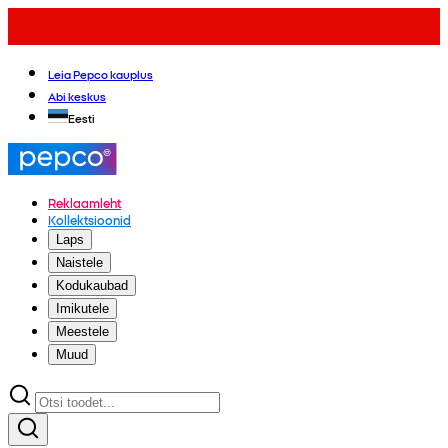
Leia Pepco kauplus
Abi keskus
Eesti
Reklaamleht
Kollektsioonid
Laps
Naistele
Kodukaubad
Imikutele
Meestele
Muud