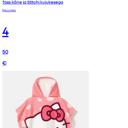
Tass kõrre ja Stitchi kujukesega
figuuriga
4
50
€