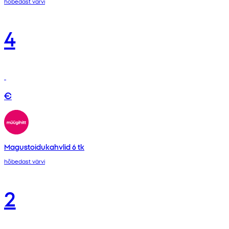
hõbedast värvi
4
€
Magustoidukahvlid 6 tk
hõbedast värvi
2