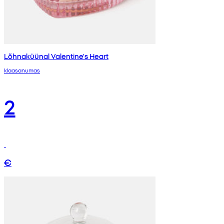
Lõhnaküünal Valentine's Heart
klaasanumas
2
€