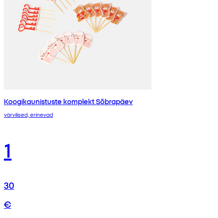
Koogikaunistuste komplekt Sõbrapäev
värvilised, erinevad
1
30
€