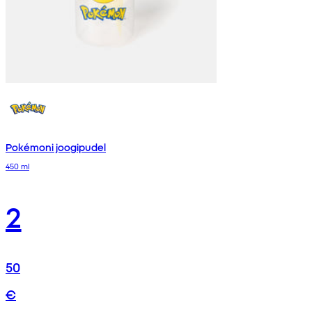
Pokémoni joogipudel
450 ml
2
50
€