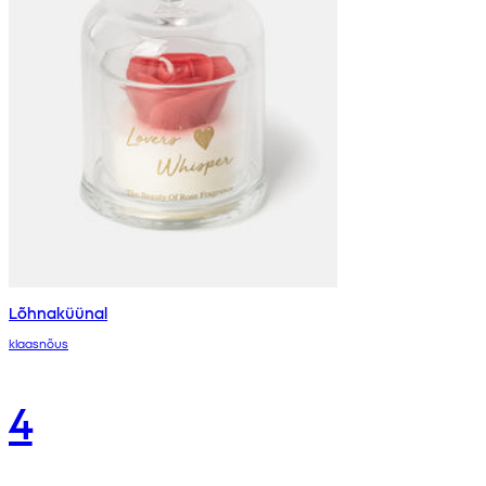
Lõhnaküünal
klaasnõus
4