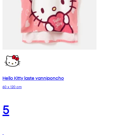
Hello Kitty laste vanniponcho
60 x 120 cm
5