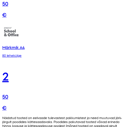
50
€
Märkmik A4
80 lehekülge
2
50
€
Näidatud tooted on eelvaade tulevastest pakkumistest ja need muutuvad järk-
järgult poodides kättesaadavaks. Poodides pakutavad tooted võivad erineda
hinna, koguse ja kättesaadavuse poolest (mõned tooted on saadaval ainult