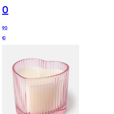
0
90
€