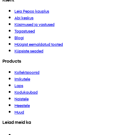
Leia Pepco kauplus
Abi keskus
Küsimused ja vastused
Tagastused
Blogi
Müügist eemaldatud tooted
Küpsiste seaded
Products
Kollektsioonid
Imikutele
Laps
Kodukaubad
Naistele
Meestele
Muud
Leiad meid ka