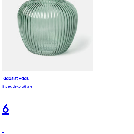
Klaasist vaas
lihtne, dekoratiivne
6