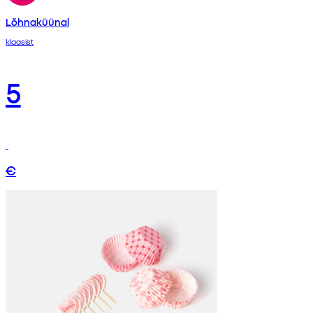
Lõhnaküünal
klaasist
5
€