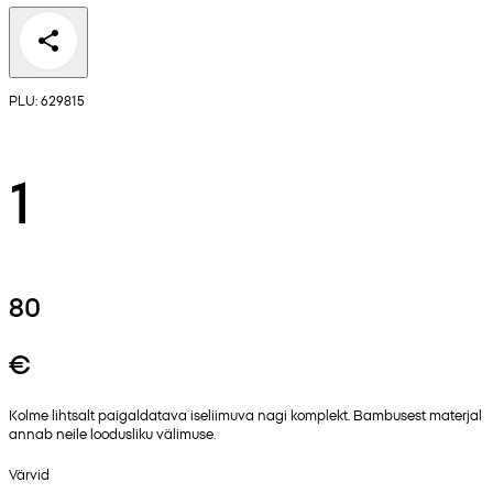
PLU: 629815
1
80
€
Kolme lihtsalt paigaldatava iseliimuva nagi komplekt. Bambusest materjal
annab neile loodusliku välimuse.
Värvid