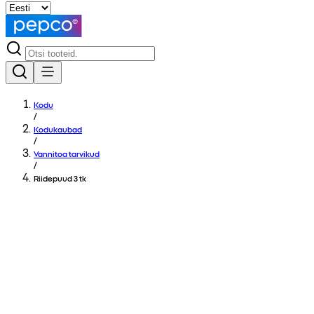
Kodu
/
Kodukaubad
/
Vannitoa tarvikud
/
Riidepuud 3 tk