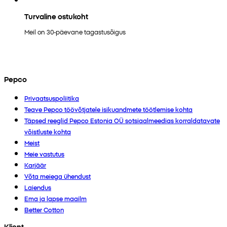
Turvaline ostukoht
Meil on 30-päevane tagastusõigus
Pepco
Privaatsuspoliitika
Teave Pepco töövõtjatele isikuandmete töötlemise kohta
Täpsed reeglid Pepco Estonia OÜ sotsiaalmeedias korraldatavate
võistluste kohta
Meist
Meie vastutus
Karjäär
Võta meiega ühendust
Laiendus
Ema ja lapse maailm
Better Cotton
Klient