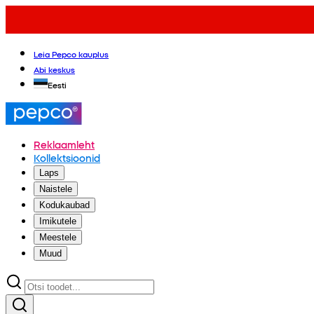
Leia Pepco kauplus
Abi keskus
Eesti
Reklaamleht
Kollektsioonid
Laps
Naistele
Kodukaubad
Imikutele
Meestele
Muud