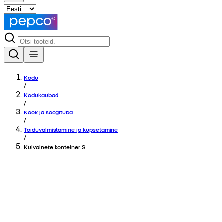
Kodu
/
Kodukaubad
/
Köök ja söögituba
/
Toiduvalmistamine ja küpsetamine
/
Kuivainete konteiner S