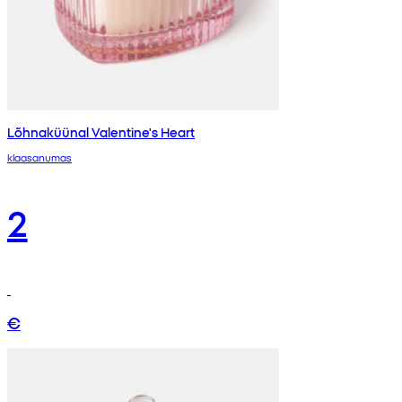
Lõhnaküünal Valentine's Heart
klaasanumas
2
€