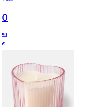
0
90
€