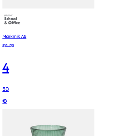
Märkmik A5
lipsuga
4
50
€