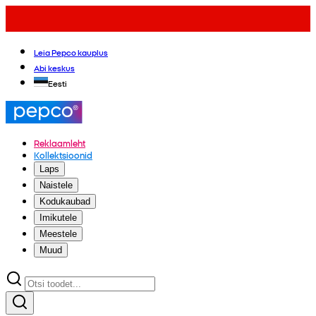
Leia Pepco kauplus
Abi keskus
Eesti
Reklaamleht
Kollektsioonid
Laps
Naistele
Kodukaubad
Imikutele
Meestele
Muud