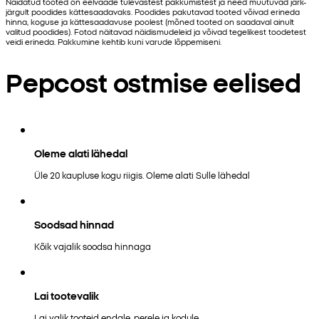
Näidatud tooted on eelvaade tulevastest pakkumistest ja need muutuvad järk-
järgult poodides kättesaadavaks. Poodides pakutavad tooted võivad erineda
hinna, koguse ja kättesaadavuse poolest (mõned tooted on saadaval ainult
valitud poodides). Fotod näitavad näidismudeleid ja võivad tegelikest toodetest
veidi erineda. Pakkumine kehtib kuni varude lõppemiseni.
Pepcost ostmise eelised
Oleme alati lähedal
Üle 20 kaupluse kogu riigis. Oleme alati Sulle lähedal
Soodsad hinnad
Kõik vajalik soodsa hinnaga
Lai tootevalik
Lai valik tooteid endale, perele ja kodule