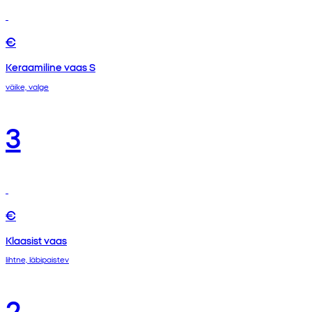
€
Keraamiline vaas S
väike, valge
3
€
Klaasist vaas
lihtne, läbipaistev
2