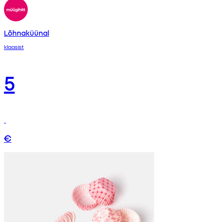
Lõhnaküünal
klaasist
5
€