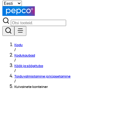
Kodu
/
Kodukaubad
/
Köök ja söögituba
/
Toiduvalmistamine ja küpsetamine
/
Kuivainete konteiner