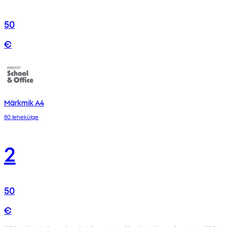
50
€
Märkmik A4
80 lehekülge
2
50
€