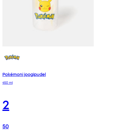
Pokémoni joogipudel
450 ml
2
50