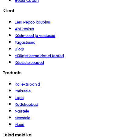
Better Cotton
Klient
Leia Pepco kauplus
Abi keskus
Küsimused ja vastused
Tagastused
Blogi
Müügist eemaldatud tooted
Küpsiste seaded
Products
Kollektsioonid
Imikutele
Laps
Kodukaubad
Naistele
Meestele
Muud
Leiad meid ka