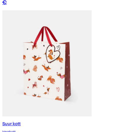
€
Suur kott
kingikott