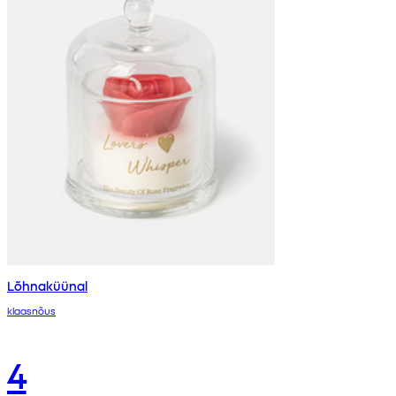
Lõhnaküünal
klaasnõus
4