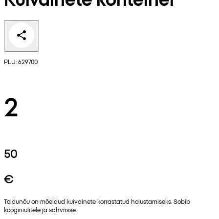
PLU: 629700
2
50
€
Toidunõu on mõeldud kuivainete korrastatud hoiustamiseks. Sobib
köögiriiulitele ja sahvrisse.