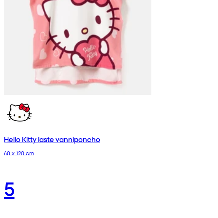
Hello Kitty laste vanniponcho
60 x 120 cm
5