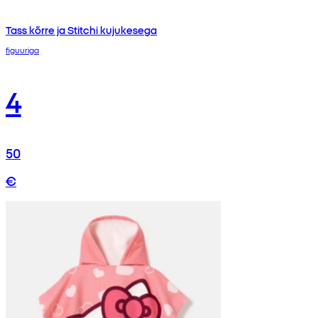
Tass kõrre ja Stitchi kujukesega
figuuriga
4
50
€