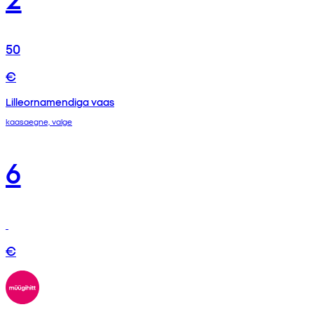
50
€
Lilleornamendiga vaas
kaasaegne, valge
6
€