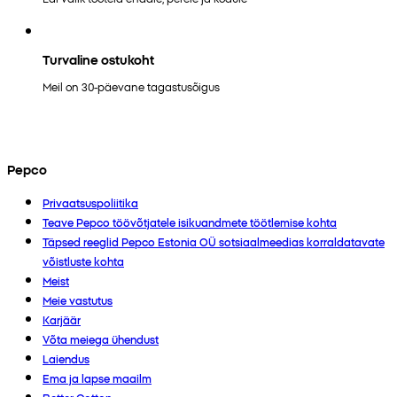
Turvaline ostukoht
Meil on 30-päevane tagastusõigus
Pepco
Privaatsuspoliitika
Teave Pepco töövõtjatele isikuandmete töötlemise kohta
Täpsed reeglid Pepco Estonia OÜ sotsiaalmeedias korraldatavate
võistluste kohta
Meist
Meie vastutus
Karjäär
Võta meiega ühendust
Laiendus
Ema ja lapse maailm