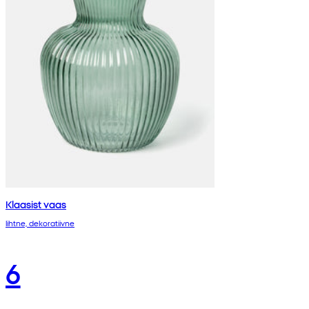
Klaasist vaas
lihtne, dekoratiivne
6