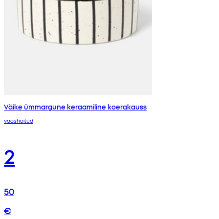
Väike ümmargune keraamiline koerakauss
vaoshoitud
2
50
€