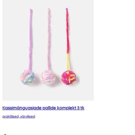
Kassimänguasjade pallide komplekt 3 tk
praktilised, värvilised