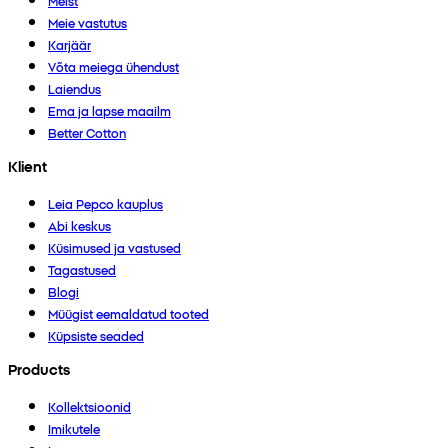
Meist
Meie vastutus
Karjäär
Võta meiega ühendust
Laiendus
Ema ja lapse maailm
Better Cotton
Klient
Leia Pepco kauplus
Abi keskus
Küsimused ja vastused
Tagastused
Blogi
Müügist eemaldatud tooted
Küpsiste seaded
Products
Kollektsioonid
Imikutele