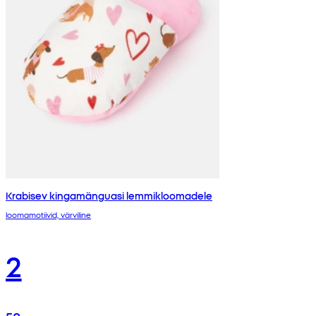
Krabisev kingamänguasi lemmikloomadele
loomamotiivid, värviline
2