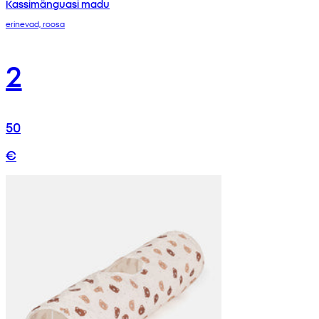
Kassimänguasi madu
erinevad, roosa
2
50
€