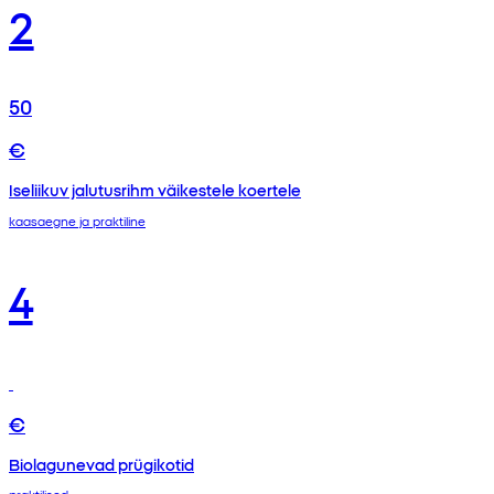
2
50
€
Iseliikuv jalutusrihm väikestele koertele
kaasaegne ja praktiline
4
€
Biolagunevad prügikotid