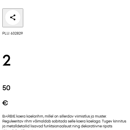
PLU: 632829
2
50
€
BARBIE koera kaelarihm, millel on sillerdav viimistlus ja muster.
Reguleeritav rihm võimaldab sobitada selle koera kaelaga. Tugev kinnitus
ja metalldetailid lisavad funktsionaalsust ning dekoratiivne ripats