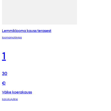
Lemmiklooma kauss terasest
loomamotiiviga
1
30
€
Väike koerakauss
karukujuline