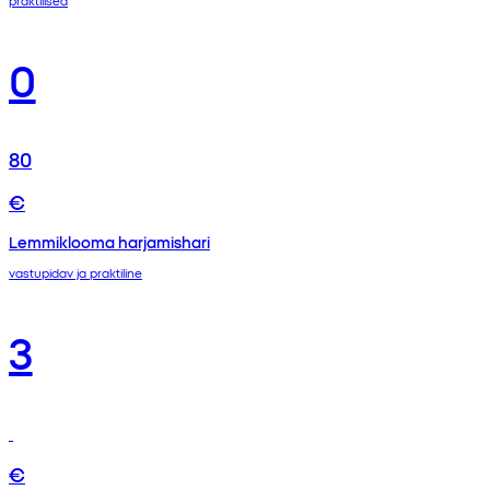
praktilised
0
80
€
Lemmiklooma harjamishari
vastupidav ja praktiline
3
€