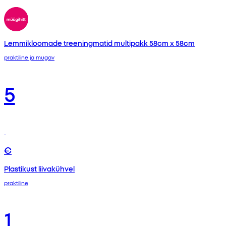
Lemmikloomade treeningmatid multipakk 58cm x 58cm
praktiline ja mugav
5
€
Plastikust liivakühvel
praktiline
1