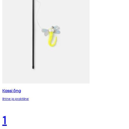
Kassi õng
lihtne ja praktiline
1