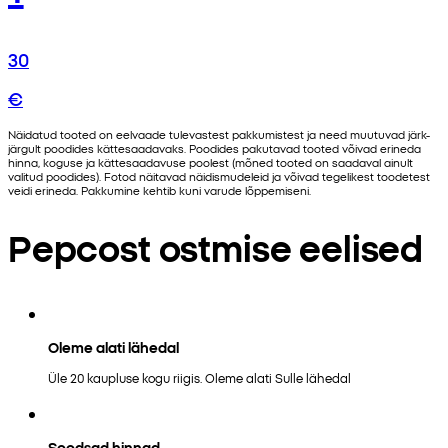
30
€
Näidatud tooted on eelvaade tulevastest pakkumistest ja need muutuvad järk-
järgult poodides kättesaadavaks. Poodides pakutavad tooted võivad erineda
hinna, koguse ja kättesaadavuse poolest (mõned tooted on saadaval ainult
valitud poodides). Fotod näitavad näidismudeleid ja võivad tegelikest toodetest
veidi erineda. Pakkumine kehtib kuni varude lõppemiseni.
Pepcost ostmise eelised
Oleme alati lähedal
Üle 20 kaupluse kogu riigis. Oleme alati Sulle lähedal
Soodsad hinnad