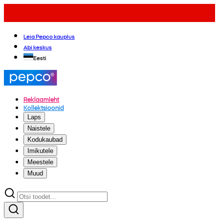
Leia Pepco kauplus
Abi keskus
Eesti
Reklaamleht
Kollektsioonid
Laps
Naistele
Kodukaubad
Imikutele
Meestele
Muud