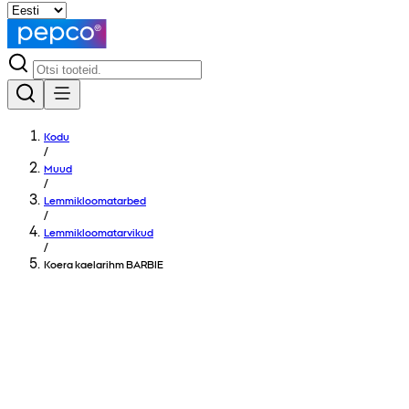
Kodu
/
Muud
/
Lemmikloomatarbed
/
Lemmikloomatarvikud
/
Koera kaelarihm BARBIE