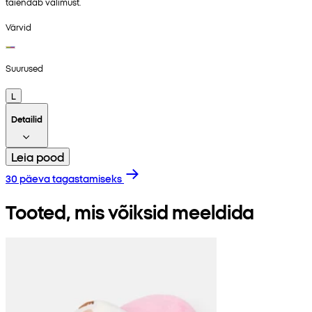
täiendab välimust.
Värvid
Suurused
L
Detailid
Leia pood
30 päeva tagastamiseks
Tooted, mis võiksid meeldida