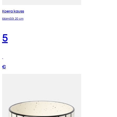
Koera kauss
läbimõõt 20 cm
5
€