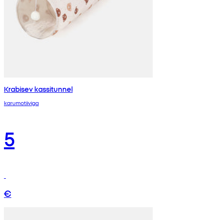
Krabisev kassitunnel
karumotiiviga
5
€