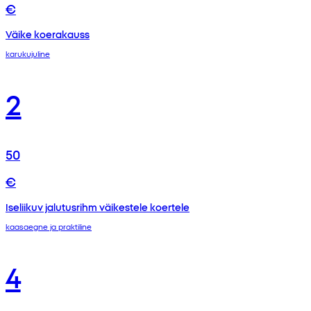
€
Väike koerakauss
karukujuline
2
50
€
Iseliikuv jalutusrihm väikestele koertele
kaasaegne ja praktiline
4