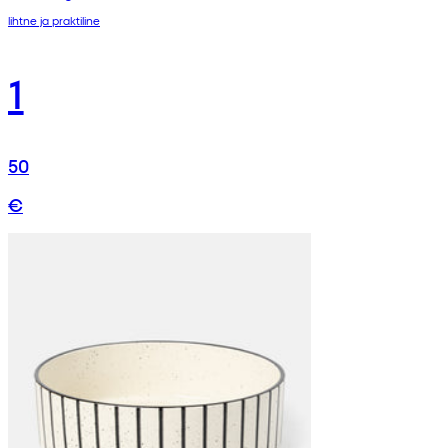
lihtne ja praktiline
1
50
€