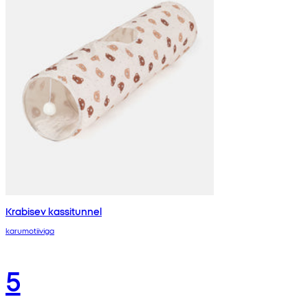
Krabisev kassitunnel
karumotiiviga
5