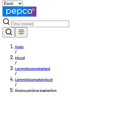
Kodu
/
Muud
/
Lemmikloomatarbed
/
Lemmikloomatarvikud
/
Kirsimustriline kaelarihm