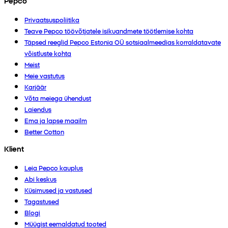
Pepco
Privaatsuspoliitika
Teave Pepco töövõtjatele isikuandmete töötlemise kohta
Täpsed reeglid Pepco Estonia OÜ sotsiaalmeedias korraldatavate
võistluste kohta
Meist
Meie vastutus
Karjäär
Võta meiega ühendust
Laiendus
Ema ja lapse maailm
Better Cotton
Klient
Leia Pepco kauplus
Abi keskus
Küsimused ja vastused
Tagastused
Blogi
Müügist eemaldatud tooted