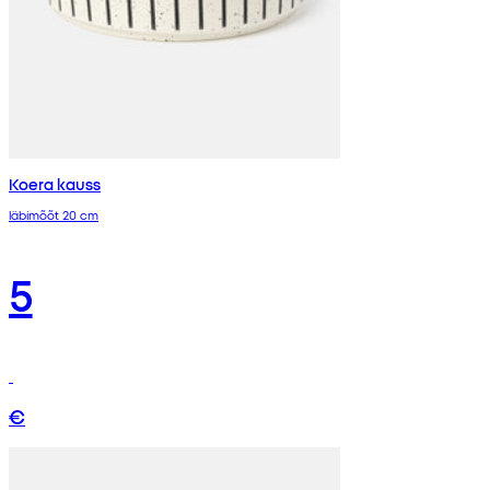
Koera kauss
läbimõõt 20 cm
5
€