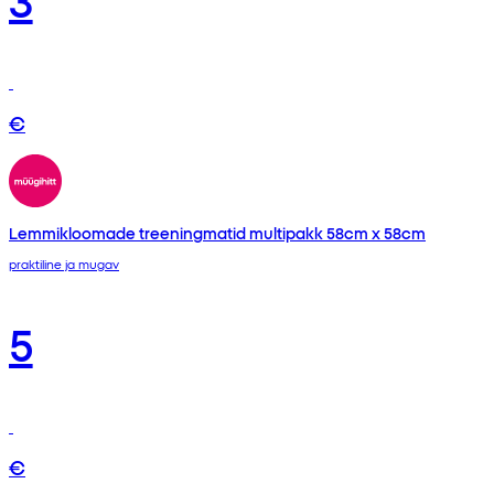
€
Lemmikloomade treeningmatid multipakk 58cm x 58cm
praktiline ja mugav
5
€