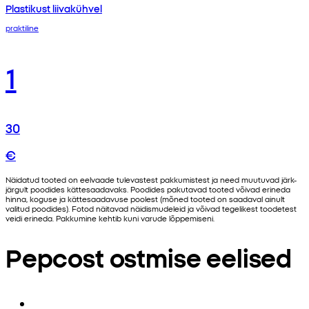
Plastikust liivakühvel
praktiline
1
30
€
Näidatud tooted on eelvaade tulevastest pakkumistest ja need muutuvad järk-
järgult poodides kättesaadavaks. Poodides pakutavad tooted võivad erineda
hinna, koguse ja kättesaadavuse poolest (mõned tooted on saadaval ainult
valitud poodides). Fotod näitavad näidismudeleid ja võivad tegelikest toodetest
veidi erineda. Pakkumine kehtib kuni varude lõppemiseni.
Pepcost ostmise eelised