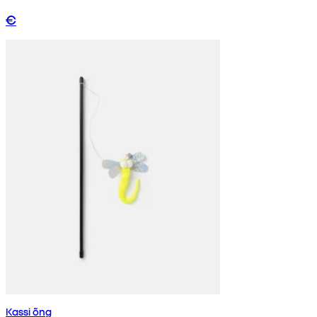
€
Kassi õng