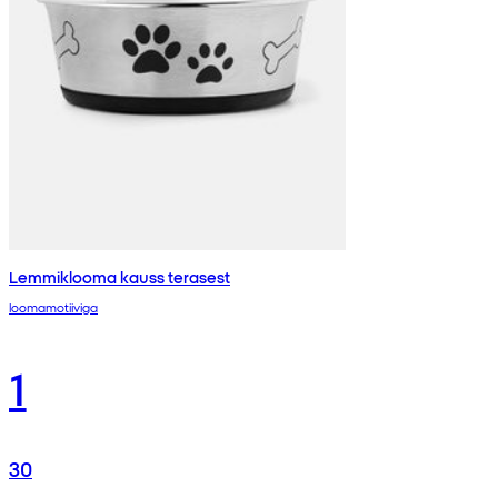
Lemmiklooma kauss terasest
loomamotiiviga
1
30