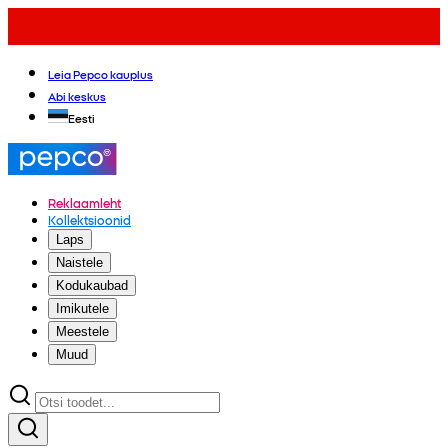
Leia Pepco kauplus
Abi keskus
Eesti
Reklaamleht
Kollektsioonid
Laps
Naistele
Kodukaubad
Imikutele
Meestele
Muud