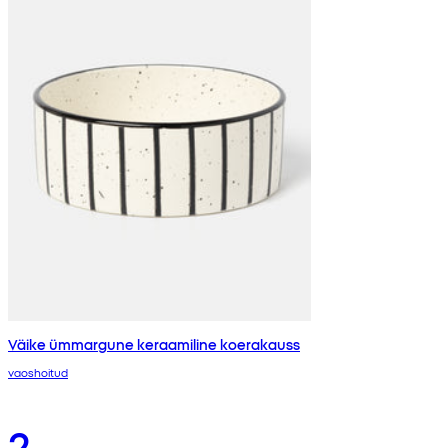
Väike ümmargune keraamiline koerakauss
vaoshoitud
2