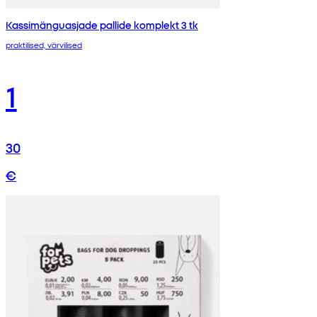
Kassimänguasjade pallide komplekt 3 tk
praktilised, värvilised
1
30
€