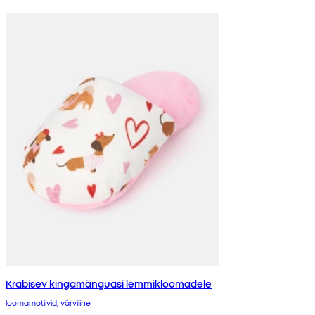
Krabisev kingamänguasi lemmikloomadele
loomamotiivid, värviline