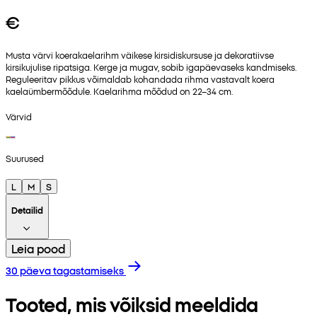
€
Musta värvi koerakaelarihm väikese kirsidiskursuse ja dekoratiivse
kirsikujulise ripatsiga. Kerge ja mugav, sobib igapäevaseks kandmiseks.
Reguleeritav pikkus võimaldab kohandada rihma vastavalt koera
kaelaümbermõõdule. Kaelarihma mõõdud on 22–34 cm.
Värvid
Suurused
L
M
S
Detailid
Leia pood
30 päeva tagastamiseks
Tooted, mis võiksid meeldida