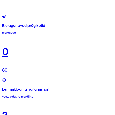
€
Biolagunevad prügikotid
praktilised
0
80
€
Lemmiklooma harjamishari
vastupidav ja praktiline
3