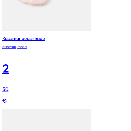
Kassimänguasi madu
erinevad, roosa
2
50
€