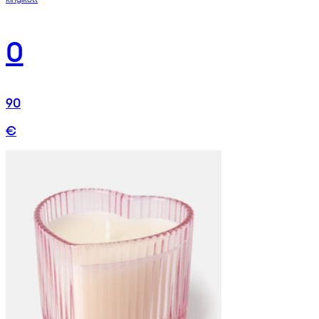
0
90
€