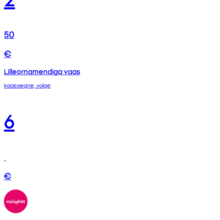
50
€
Lilleornamendiga vaas
kaasaegne, valge
6
€