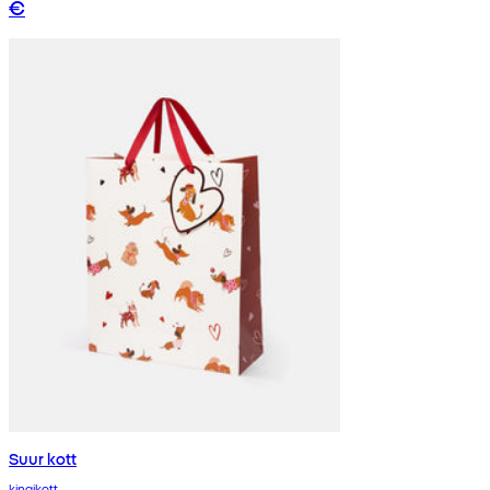
€
Suur kott
kingikott