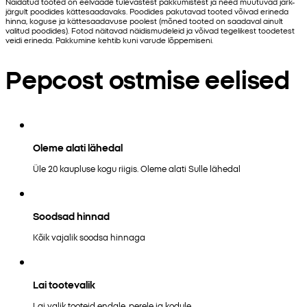
Näidatud tooted on eelvaade tulevastest pakkumistest ja need muutuvad järk-
järgult poodides kättesaadavaks. Poodides pakutavad tooted võivad erineda
hinna, koguse ja kättesaadavuse poolest (mõned tooted on saadaval ainult
valitud poodides). Fotod näitavad näidismudeleid ja võivad tegelikest toodetest
veidi erineda. Pakkumine kehtib kuni varude lõppemiseni.
Pepcost ostmise eelised
Oleme alati lähedal
Üle 20 kaupluse kogu riigis. Oleme alati Sulle lähedal
Soodsad hinnad
Kõik vajalik soodsa hinnaga
Lai tootevalik
Lai valik tooteid endale, perele ja kodule