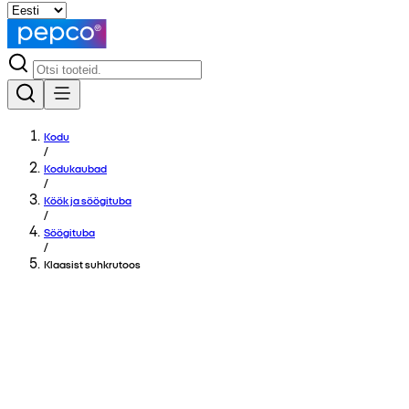
Kodu
/
Kodukaubad
/
Köök ja söögituba
/
Söögituba
/
Klaasist suhkrutoos