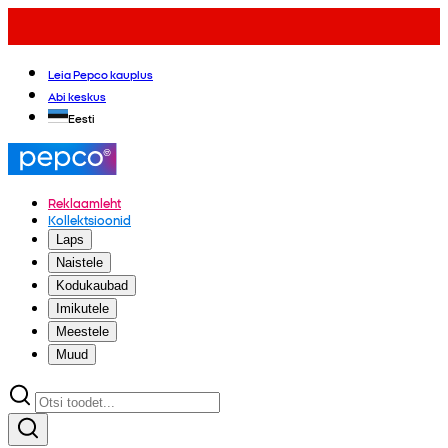
Leia Pepco kauplus
Abi keskus
Eesti
Reklaamleht
Kollektsioonid
Laps
Naistele
Kodukaubad
Imikutele
Meestele
Muud