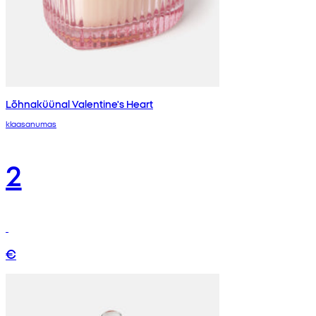
Lõhnaküünal Valentine's Heart
klaasanumas
2
€