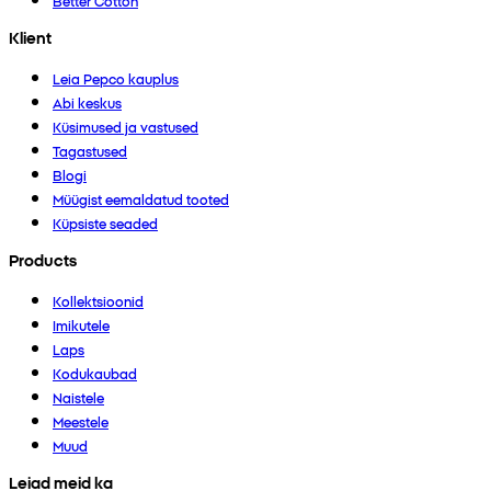
Better Cotton
Klient
Leia Pepco kauplus
Abi keskus
Küsimused ja vastused
Tagastused
Blogi
Müügist eemaldatud tooted
Küpsiste seaded
Products
Kollektsioonid
Imikutele
Laps
Kodukaubad
Naistele
Meestele
Muud
Leiad meid ka