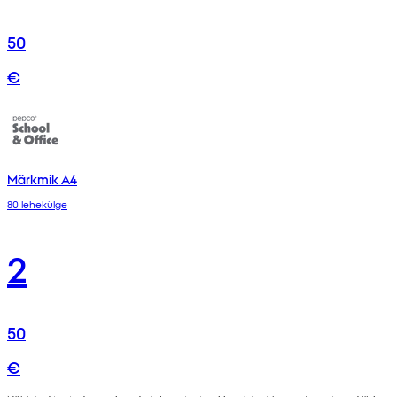
50
€
Märkmik A4
80 lehekülge
2
50
€