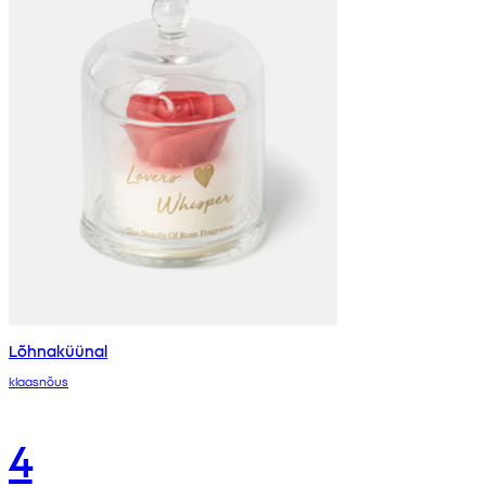
Lõhnaküünal
klaasnõus
4