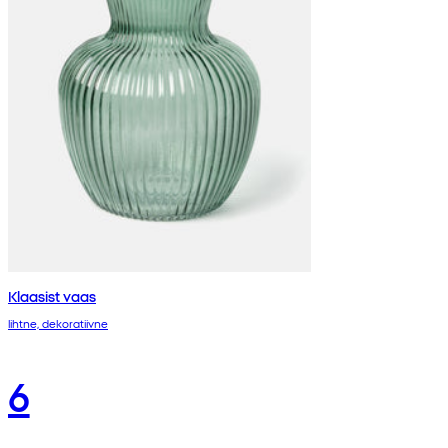
Klaasist vaas
lihtne, dekoratiivne
6