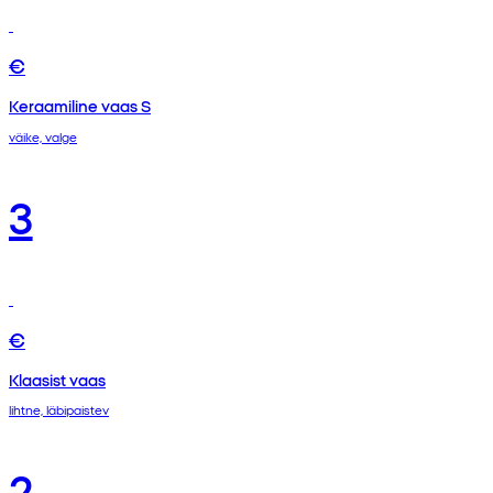
€
Keraamiline vaas S
väike, valge
3
€
Klaasist vaas
lihtne, läbipaistev
2