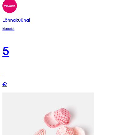
Lõhnaküünal
klaasist
5
€