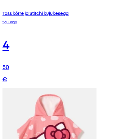
Tass kõrre ja Stitchi kujukesega
figuuriga
4
50
€