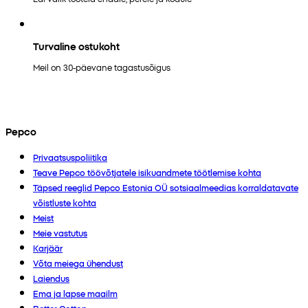
Turvaline ostukoht
Meil on 30-päevane tagastusõigus
Pepco
Privaatsuspoliitika
Teave Pepco töövõtjatele isikuandmete töötlemise kohta
Täpsed reeglid Pepco Estonia OÜ sotsiaalmeedias korraldatavate
võistluste kohta
Meist
Meie vastutus
Karjäär
Võta meiega ühendust
Laiendus
Ema ja lapse maailm