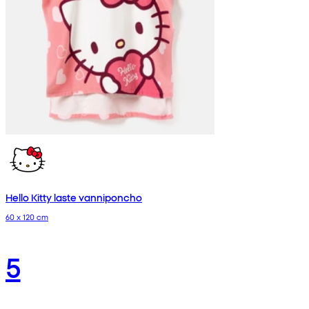
Hello Kitty laste vanniponcho
60 x 120 cm
5