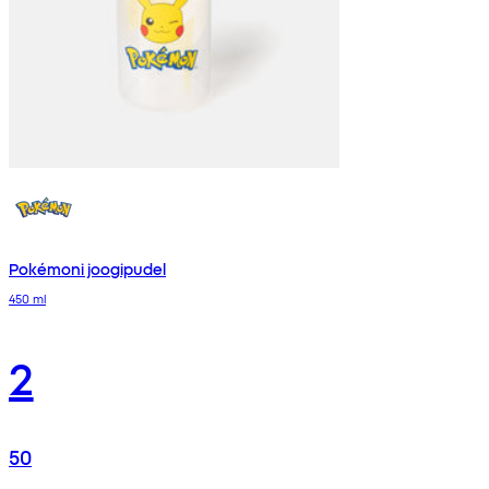
Pokémoni joogipudel
450 ml
2
50