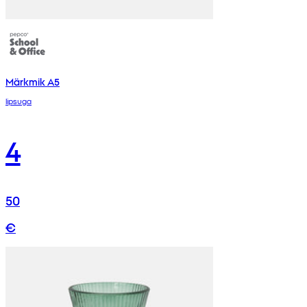
Märkmik A5
lipsuga
4
50
€