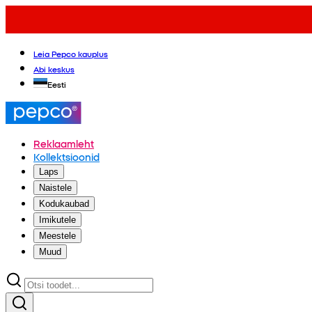
Leia Pepco kauplus
Abi keskus
Eesti
Reklaamleht
Kollektsioonid
Laps
Naistele
Kodukaubad
Imikutele
Meestele
Muud