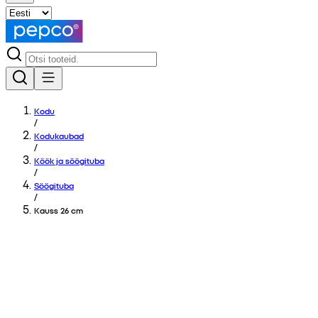
Kodu
/
Kodukaubad
/
Köök ja söögituba
/
Söögituba
/
Kauss 26 cm