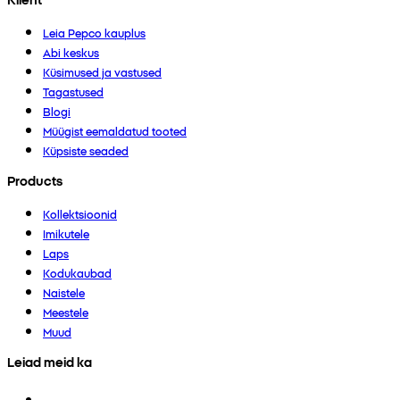
Leia Pepco kauplus
Abi keskus
Küsimused ja vastused
Tagastused
Blogi
Müügist eemaldatud tooted
Küpsiste seaded
Products
Kollektsioonid
Imikutele
Laps
Kodukaubad
Naistele
Meestele
Muud
Leiad meid ka