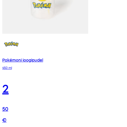
Pokémoni joogipudel
450 ml
2
50
€