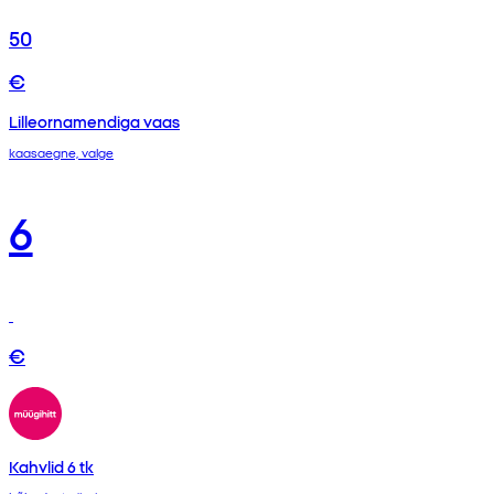
50
€
Lilleornamendiga vaas
kaasaegne, valge
6
€
Kahvlid 6 tk