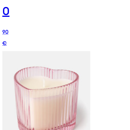
0
90
€