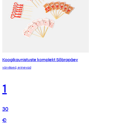
Koogikaunistuste komplekt Sõbrapäev
värvilised, erinevad
1
30
€