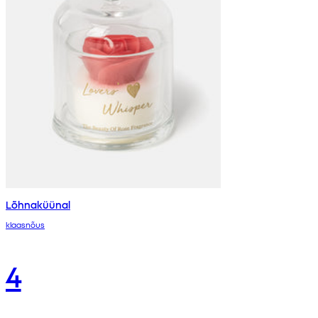
Lõhnaküünal
klaasnõus
4