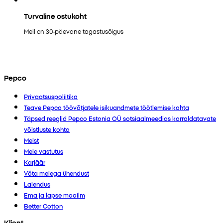
Turvaline ostukoht
Meil on 30-päevane tagastusõigus
Pepco
Privaatsuspoliitika
Teave Pepco töövõtjatele isikuandmete töötlemise kohta
Täpsed reeglid Pepco Estonia OÜ sotsiaalmeedias korraldatavate
võistluste kohta
Meist
Meie vastutus
Karjäär
Võta meiega ühendust
Laiendus
Ema ja lapse maailm
Better Cotton
Klient