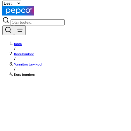
Kodu
/
Kodukaubad
/
Vannitoa tarvikud
/
Karp bambus