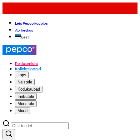
Leia Pepco kauplus
Abi keskus
Eesti
Reklaamleht
Kollektsioonid
Laps
Naistele
Kodukaubad
Imikutele
Meestele
Muud