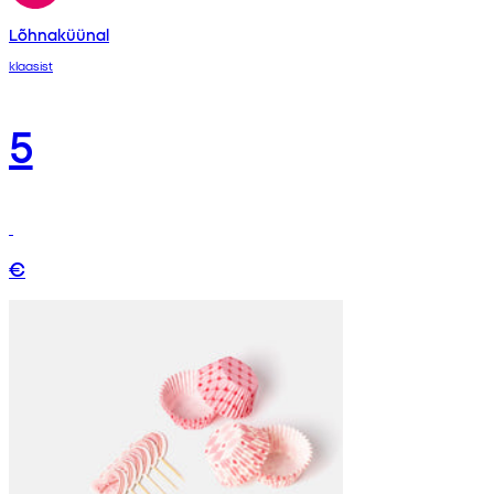
Lõhnaküünal
klaasist
5
€