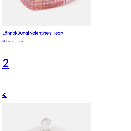
Lõhnaküünal Valentine's Heart
klaasanumas
2
€