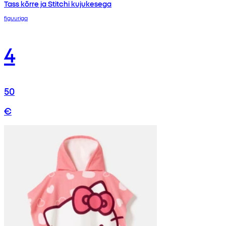
Tass kõrre ja Stitchi kujukesega
figuuriga
4
50
€