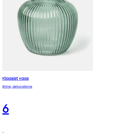
Klaasist vaas
lihtne, dekoratiivne
6