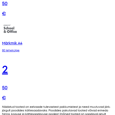
50
€
Märkmik A4
80 lehekülge
2
50
€
Näidatud tooted on eelvaade tulevastest pakkumistest ja need muutuvad järk-
järgult poodides kättesaadavaks. Poodides pakutavad tooted võivad erineda
hinna, koguse ja kättesaadavuse poolest (mõned tooted on saadaval ainult