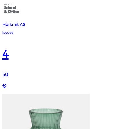
Märkmik A5
lipsuga
4
50
€