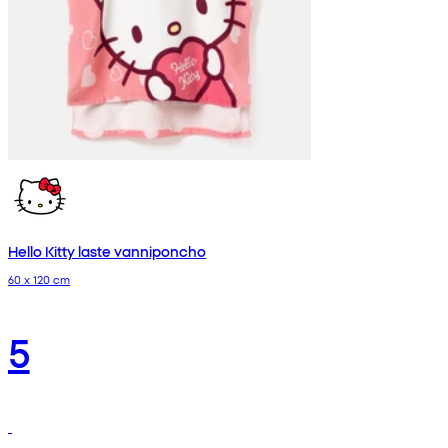
Hello Kitty laste vanniponcho
60 x 120 cm
5