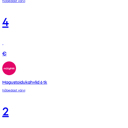
hõbedast värvi
4
€
Magustoidukahvlid 6 tk
hõbedast värvi
2