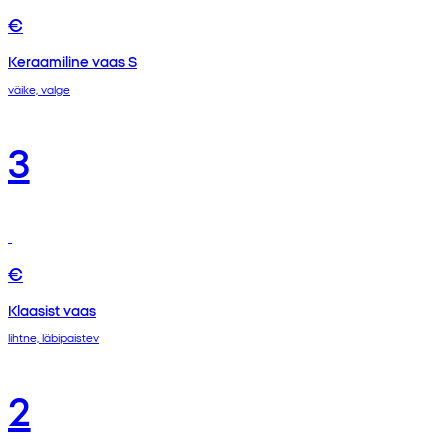
€
Keraamiline vaas S
väike, valge
3
€
Klaasist vaas
lihtne, läbipaistev
2