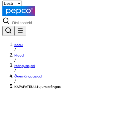
Kodu
/
Muud
/
Mänguasjad
/
Õuemänguasjad
/
KÄPAPATRULLI ujumisrõngas