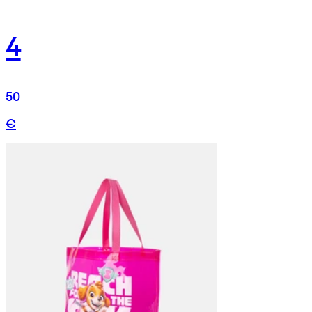
4
50
€