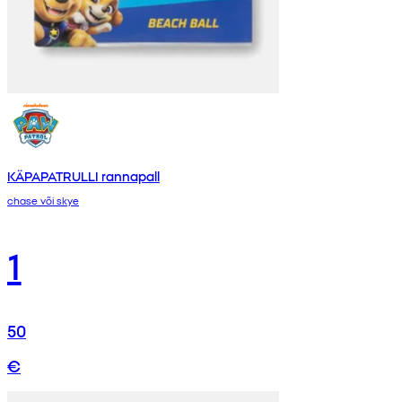
KÄPAPATRULLI rannapall
chase või skye
1
50
€