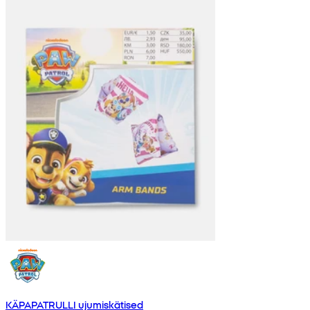
KÄPAPATRULLI ujumiskätised