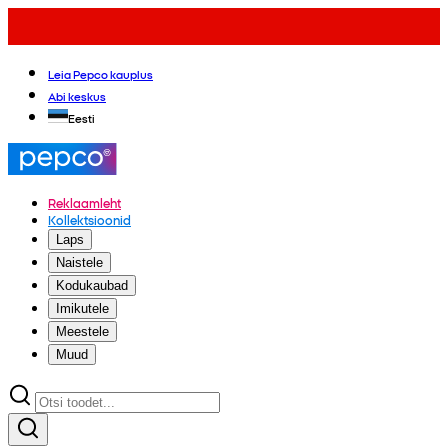
Leia Pepco kauplus
Abi keskus
Eesti
Reklaamleht
Kollektsioonid
Laps
Naistele
Kodukaubad
Imikutele
Meestele
Muud