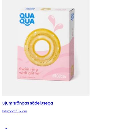
Ujumisrõngas sädelusega
läbimõõt 102 cm