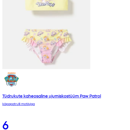
Tüdrukute kaheosaline ujumiskostüüm Paw Patrol
käpapatrulli motiiviga
6