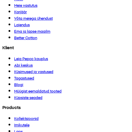
Meie vastutus
Karjäär
Võta meiega ühendust
Laiendus
Ema ja lapse maailm
Better Cotton
Klient
Leia Pepco kauplus
Abi keskus
Küsimused ja vastused
Tagastused
Blogi
Müügist eemaldatud tooted
Küpsiste seaded
Products
Kollektsioonid
Imikutele
Laps