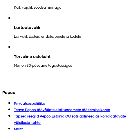
Kõik vajalik soodsa hinnaga
Lai tootevalik
Lai valik tooteid endale, perele ja kodule
Turvaline ostukoht
Meil on 30-päevane tagastusõigus
Pepco
Privaatsuspoliitika
Teave Pepco töövõtjatele isikuandmete töötlemise kohta
Täpsed reeglid Pepco Estonia OÜ sotsiaalmeedias korraldatavate
võistluste kohta
Meist