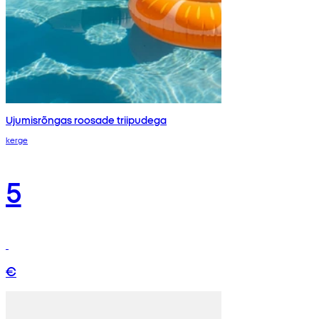
Ujumisrõngas roosade triipudega
kerge
5
€