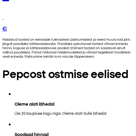
€
Näidatud tooted on eelvaade tulevastest pakkumistest ja need muutuvad järk-
järgult poodides kättesaadavaks. Poodides pakutavad tooted võivad erineda
hinna, koguse ja kättesaadavuse poolest (mõned tooted on saadaval ainult
valitud poodides). Fotod näitavad näidismudeleid ja võivad tegelikest toodetest
veidi erineda. Pakkumine kehtib kuni varude lõppemiseni.
Pepcost ostmise eelised
Oleme alati lähedal
Üle 20 kaupluse kogu riigis. Oleme alati Sulle lähedal
Soodsad hinnad