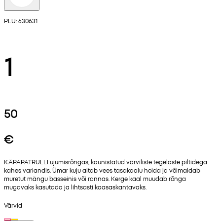
PLU: 630631
1
50
€
KÄPAPATRULLI ujumisrõngas, kaunistatud värviliste tegelaste piltidega
kahes variandis. Ümar kuju aitab vees tasakaalu hoida ja võimaldab
muretut mängu basseinis või rannas. Kerge kaal muudab rõnga
mugavaks kasutada ja lihtsasti kaasaskantavaks.
Värvid