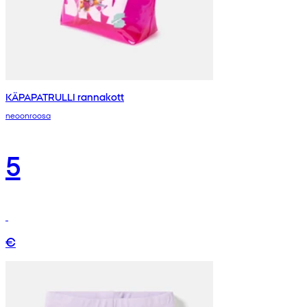
KÄPAPATRULLI rannakott
neoonroosa
5
€