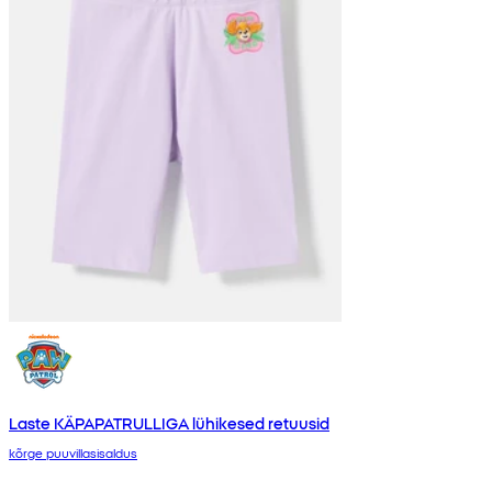
Laste KÄPAPATRULLIGA lühikesed retuusid
kõrge puuvillasisaldus