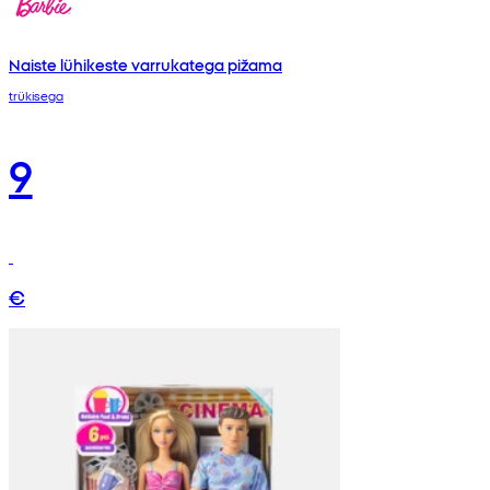
Naiste lühikeste varrukatega pižama
trükisega
9
€