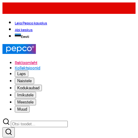
Leia Pepco kauplus
Abi keskus
Eesti
Reklaamleht
Kollektsioonid
Laps
Naistele
Kodukaubad
Imikutele
Meestele
Muud