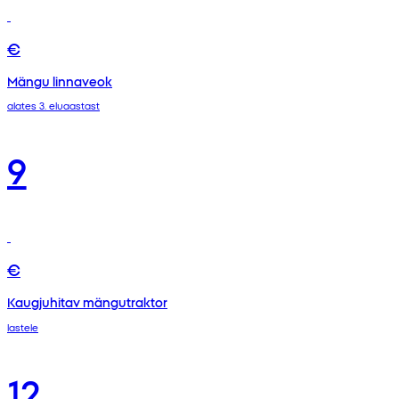
€
Mängu linnaveok
alates 3. eluaastast
9
€
Kaugjuhitav mängutraktor
lastele
12