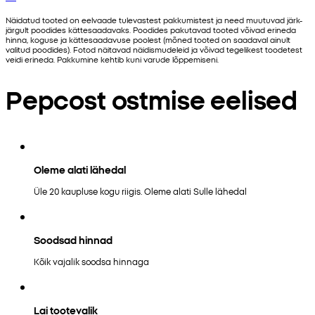
Näidatud tooted on eelvaade tulevastest pakkumistest ja need muutuvad järk-
järgult poodides kättesaadavaks. Poodides pakutavad tooted võivad erineda
hinna, koguse ja kättesaadavuse poolest (mõned tooted on saadaval ainult
valitud poodides). Fotod näitavad näidismudeleid ja võivad tegelikest toodetest
veidi erineda. Pakkumine kehtib kuni varude lõppemiseni.
Pepcost ostmise eelised
Oleme alati lähedal
Üle 20 kaupluse kogu riigis. Oleme alati Sulle lähedal
Soodsad hinnad
Kõik vajalik soodsa hinnaga
Lai tootevalik