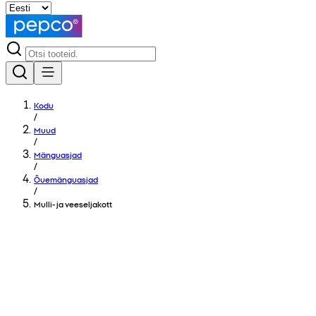
Kodu
/
Muud
/
Mänguasjad
/
Õuemänguasjad
/
Mulli- ja veeseljakott