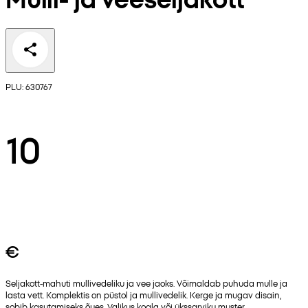
PLU: 630767
10
€
Seljakott-mahuti mullivedeliku ja vee jaoks. Võimaldab puhuda mulle ja
lasta vett. Komplektis on püstol ja mullivedelik. Kerge ja mugav disain,
sobib kasutamiseks õues. Valikus koala või ükssarviku muster.