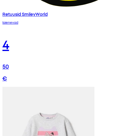
Retuusid SmileyWorld
laienevad
4
50
€