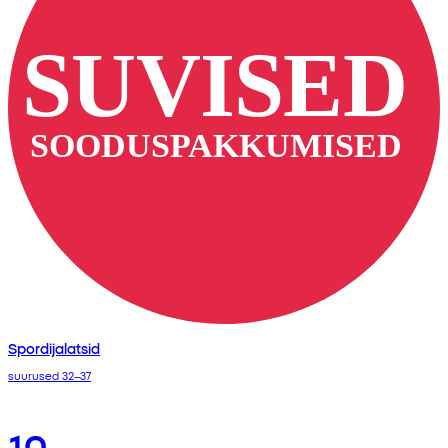
Spordijalatsid
suurused 32–37
10