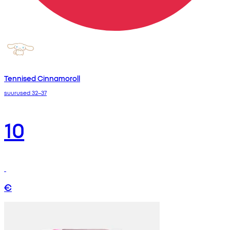
Tennised Cinnamoroll
suurused 32–37
10
€