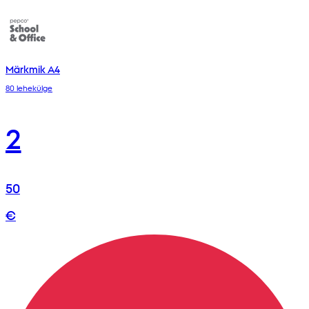
Märkmik A4
80 lehekülge
2
50
€