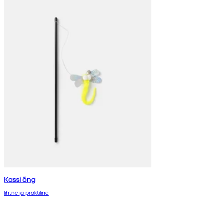
Kassi õng
lihtne ja praktiline