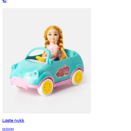
Laste nukk
autoga