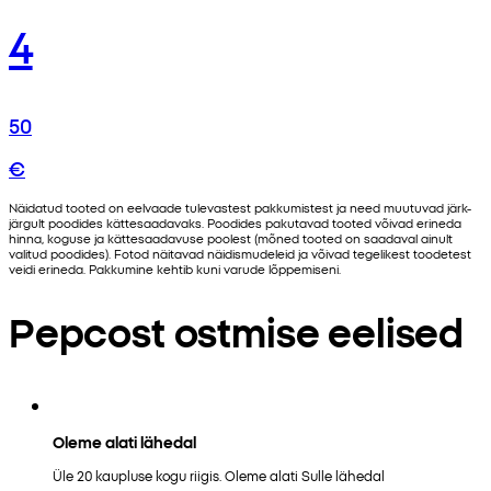
4
50
€
Näidatud tooted on eelvaade tulevastest pakkumistest ja need muutuvad järk-
järgult poodides kättesaadavaks. Poodides pakutavad tooted võivad erineda
hinna, koguse ja kättesaadavuse poolest (mõned tooted on saadaval ainult
valitud poodides). Fotod näitavad näidismudeleid ja võivad tegelikest toodetest
veidi erineda. Pakkumine kehtib kuni varude lõppemiseni.
Pepcost ostmise eelised
Oleme alati lähedal
Üle 20 kaupluse kogu riigis. Oleme alati Sulle lähedal