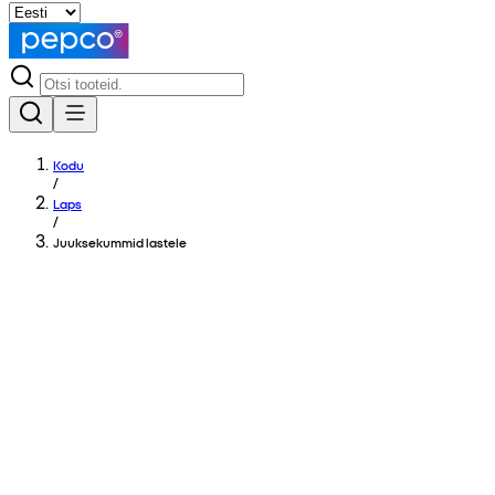
Kodu
/
Laps
/
Juuksekummid lastele