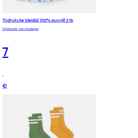
Tüdrukute kleidid 100% puuvill 2 tk
lühikeste varrukatega
7
€