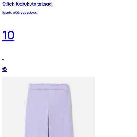
Stitch tüdrukute teksad
laiade sääreosadega
10
€