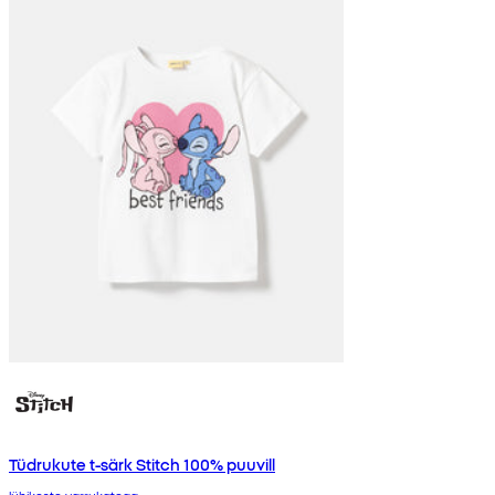
Tüdrukute t-särk Stitch 100% puuvill
lühikeste varrukatega