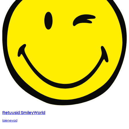
Retuusid SmileyWorld
laienevad