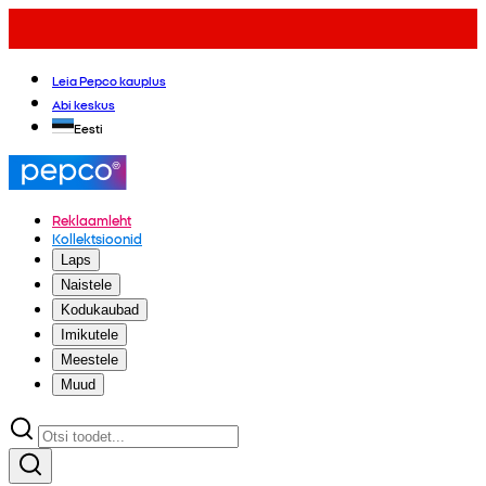
Leia Pepco kauplus
Abi keskus
Eesti
Reklaamleht
Kollektsioonid
Laps
Naistele
Kodukaubad
Imikutele
Meestele
Muud