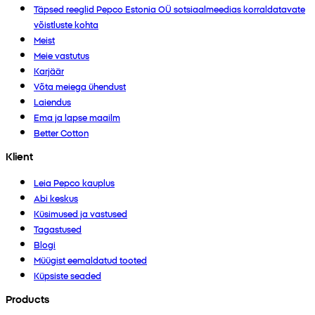
Täpsed reeglid Pepco Estonia OÜ sotsiaalmeedias korraldatavate
võistluste kohta
Meist
Meie vastutus
Karjäär
Võta meiega ühendust
Laiendus
Ema ja lapse maailm
Better Cotton
Klient
Leia Pepco kauplus
Abi keskus
Küsimused ja vastused
Tagastused
Blogi
Müügist eemaldatud tooted
Küpsiste seaded
Products