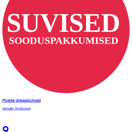
Poiste dressipüksid
detailid, õmblused
9