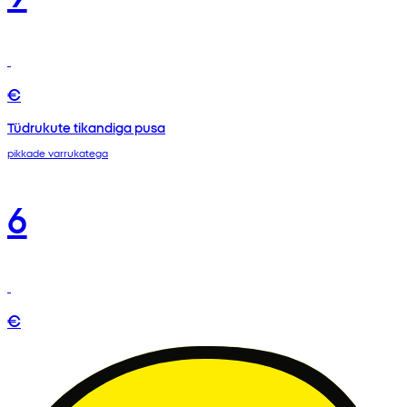
€
Tüdrukute tikandiga pusa
pikkade varrukatega
6
€