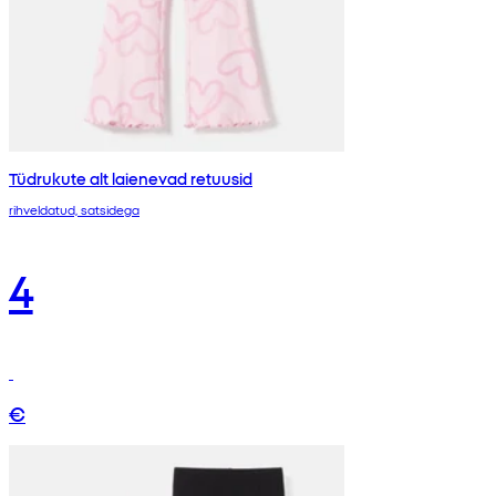
Tüdrukute alt laienevad retuusid
rihveldatud, satsidega
4
€