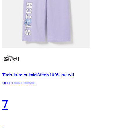
Tüdrukute püksid Stitch 100% puuvill
laiade sääreosadega
7