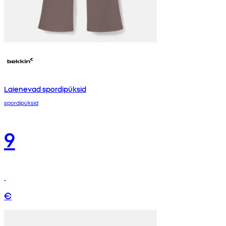
Laienevad spordipüksid
spordipüksid
9
€