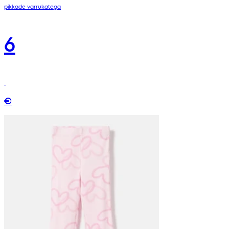
pikkade varrukatega
6
€