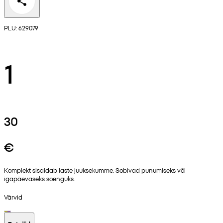
PLU: 629079
1
30
€
Komplekt sisaldab laste juuksekumme. Sobivad punumiseks või
igapäevaseks soenguks.
Värvid