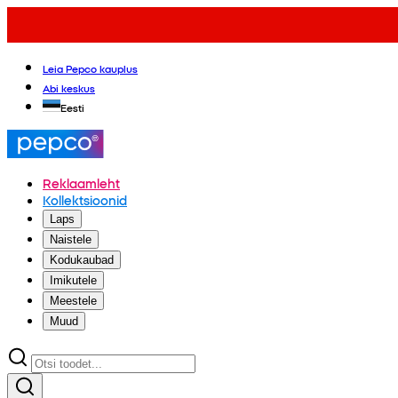
Leia Pepco kauplus
Abi keskus
Eesti
Reklaamleht
Kollektsioonid
Laps
Naistele
Kodukaubad
Imikutele
Meestele
Muud