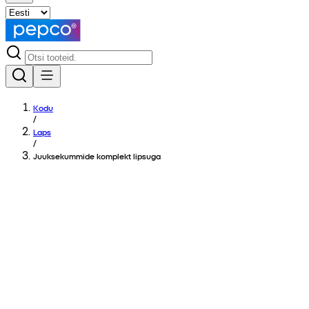
Kodu
/
Laps
/
Juuksekummide komplekt lipsuga