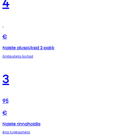
4
€
Naiste aluspüksid 2-pakk
õmblusteta šortsid
3
95
€
Naiste rinnahoidja
ilma tugikaarteta