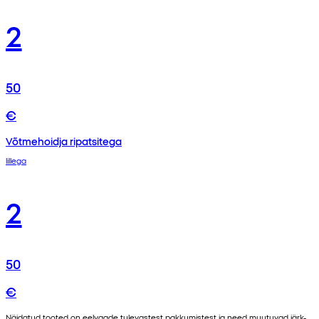
2
50
€
Võtmehoidja ripatsitega
lillega
2
50
€
Näidatud tooted on eelvaade tulevastest pakkumistest ja need muutuvad järk-