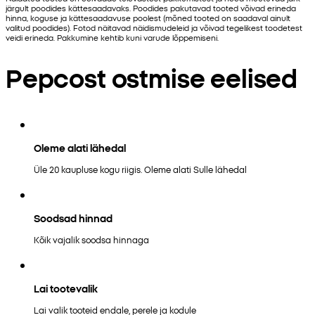
järgult poodides kättesaadavaks. Poodides pakutavad tooted võivad erineda
hinna, koguse ja kättesaadavuse poolest (mõned tooted on saadaval ainult
valitud poodides). Fotod näitavad näidismudeleid ja võivad tegelikest toodetest
veidi erineda. Pakkumine kehtib kuni varude lõppemiseni.
Pepcost ostmise eelised
Oleme alati lähedal
Üle 20 kaupluse kogu riigis. Oleme alati Sulle lähedal
Soodsad hinnad
Kõik vajalik soodsa hinnaga
Lai tootevalik
Lai valik tooteid endale, perele ja kodule