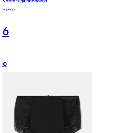
Naiste tugirinnahoidja
viguriga
6
€