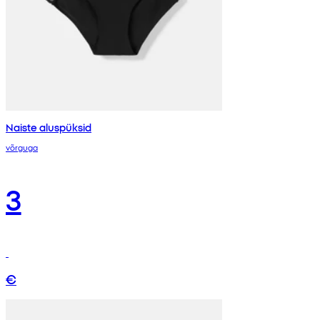
Naiste aluspüksid
võrguga
3
€