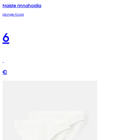
Naiste rinnahoidja
plunge-tüüpi
6
€