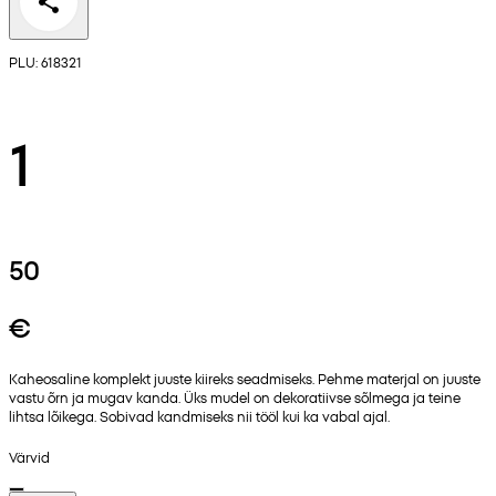
PLU: 618321
1
50
€
Kaheosaline komplekt juuste kiireks seadmiseks. Pehme materjal on juuste
vastu õrn ja mugav kanda. Üks mudel on dekoratiivse sõlmega ja teine
lihtsa lõikega. Sobivad kandmiseks nii tööl kui ka vabal ajal.
Värvid