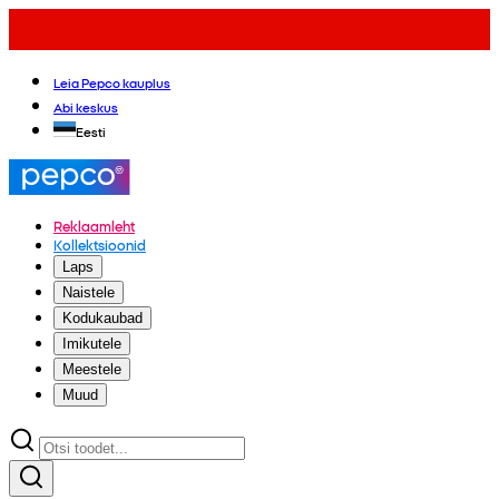
Leia Pepco kauplus
Abi keskus
Eesti
Reklaamleht
Kollektsioonid
Laps
Naistele
Kodukaubad
Imikutele
Meestele
Muud