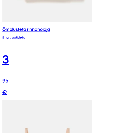
Õmblusteta rinnahoidja
ilma traatideta
3
95
€