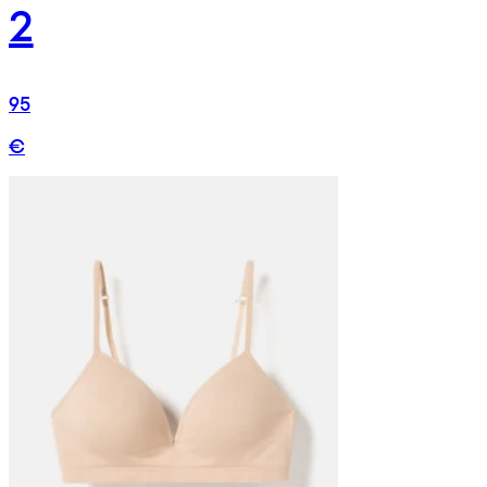
2
95
€