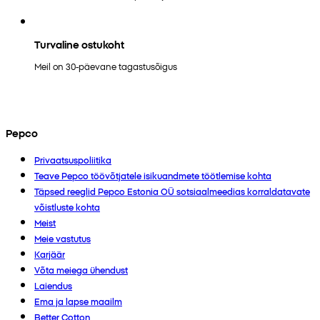
Turvaline ostukoht
Meil on 30-päevane tagastusõigus
Pepco
Privaatsuspoliitika
Teave Pepco töövõtjatele isikuandmete töötlemise kohta
Täpsed reeglid Pepco Estonia OÜ sotsiaalmeedias korraldatavate
võistluste kohta
Meist
Meie vastutus
Karjäär
Võta meiega ühendust
Laiendus
Ema ja lapse maailm
Better Cotton