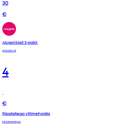
30
€
Aluspüksid 3-pakk
püksikud
4
€
Ripatsitega võtmehoidja
kirsikestega