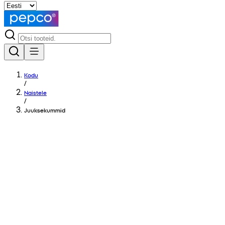
Kodu
/
Naistele
/
Juuksekummid