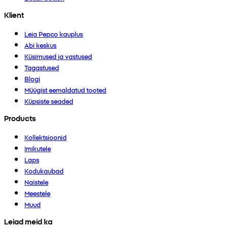
Klient
Leia Pepco kauplus
Abi keskus
Küsimused ja vastused
Tagastused
Blogi
Müügist eemaldatud tooted
Küpsiste seaded
Products
Kollektsioonid
Imikutele
Laps
Kodukaubad
Naistele
Meestele
Muud
Leiad meid ka