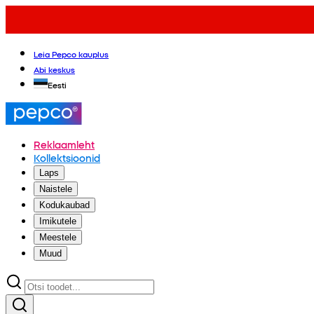
Leia Pepco kauplus
Abi keskus
Eesti
Reklaamleht
Kollektsioonid
Laps
Naistele
Kodukaubad
Imikutele
Meestele
Muud