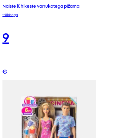
Naiste lühikeste varrukatega pižama
trükisega
9
€