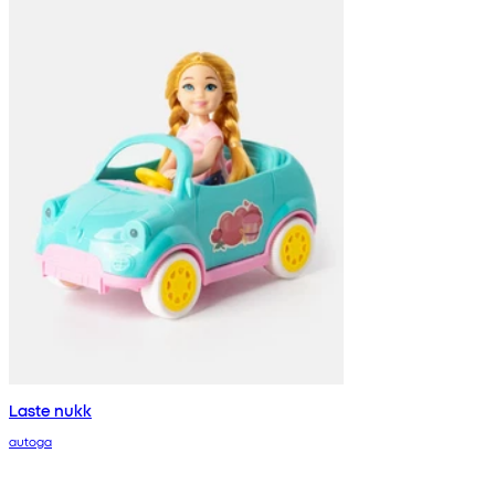
Laste nukk
autoga