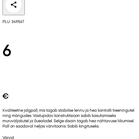
PLU: 349567
6
€
Kvaliteetne jalgpall, mis tagab stabiilse lennu ja hea kontrolli treeningutel
ning mängudes. Vastupidav konstruktsioon sobib kasutamiseks
muruväljakutel ja õuealadel. Selge disain tagab hea nähtavuse liikumisel.
Pall on saadaval neljas värvitoonis. Sobib kingituseks.
Värvid