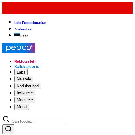
Leia Pepco kauplus
Abi keskus
Eesti
Reklaamleht
Kollektsioonid
Laps
Naistele
Kodukaubad
Imikutele
Meestele
Muud