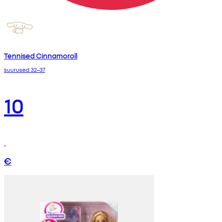
Tennised Cinnamoroll
suurused 32–37
10
€