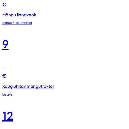
€
Mängu linnaveok
alates 3. eluaastast
9
€
Kaugjuhitav mängutraktor
lastele
12