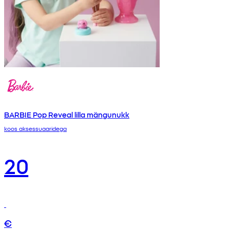
BARBIE Pop Reveal lilla mängunukk
koos aksessuaaridega
20
€