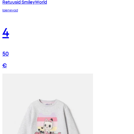
Retuusid SmileyWorld
laienevad
4
50
€