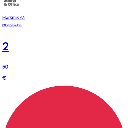
Märkmik A4
80 lehekülge
2
50
€