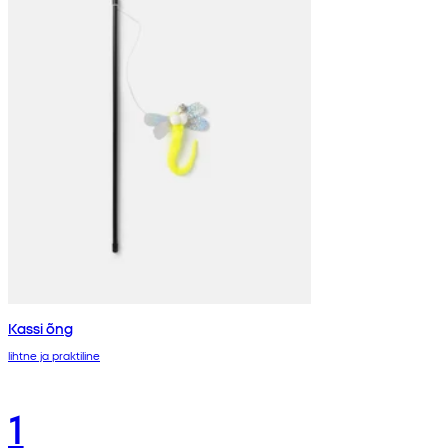
Kassi õng
lihtne ja praktiline
1