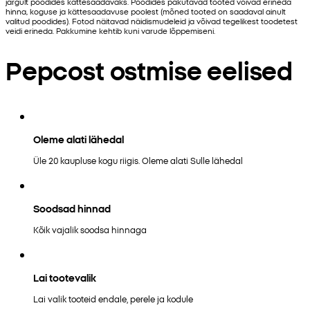
järgult poodides kättesaadavaks. Poodides pakutavad tooted võivad erineda
hinna, koguse ja kättesaadavuse poolest (mõned tooted on saadaval ainult
valitud poodides). Fotod näitavad näidismudeleid ja võivad tegelikest toodetest
veidi erineda. Pakkumine kehtib kuni varude lõppemiseni.
Pepcost ostmise eelised
Oleme alati lähedal
Üle 20 kaupluse kogu riigis. Oleme alati Sulle lähedal
Soodsad hinnad
Kõik vajalik soodsa hinnaga
Lai tootevalik
Lai valik tooteid endale, perele ja kodule