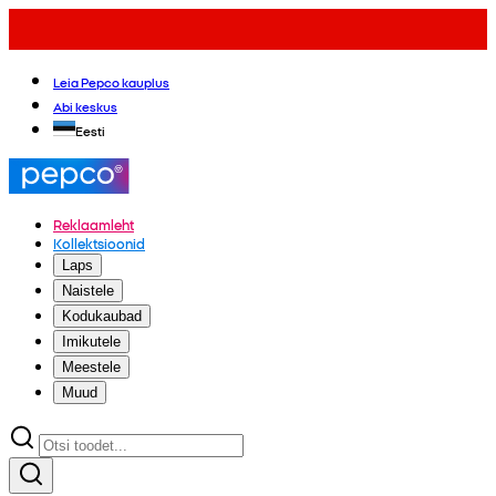
Leia Pepco kauplus
Abi keskus
Eesti
Reklaamleht
Kollektsioonid
Laps
Naistele
Kodukaubad
Imikutele
Meestele
Muud