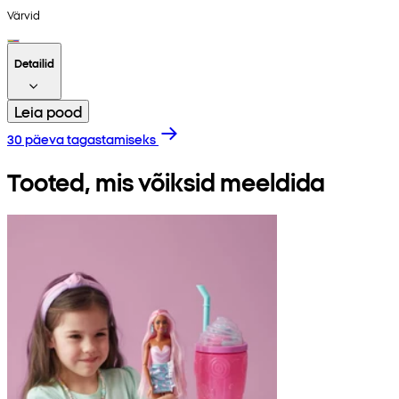
Värvid
Detailid
Leia pood
30 päeva tagastamiseks
Tooted, mis võiksid meeldida