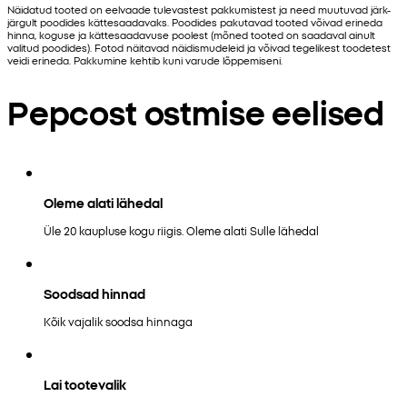
Näidatud tooted on eelvaade tulevastest pakkumistest ja need muutuvad järk-
järgult poodides kättesaadavaks. Poodides pakutavad tooted võivad erineda
hinna, koguse ja kättesaadavuse poolest (mõned tooted on saadaval ainult
valitud poodides). Fotod näitavad näidismudeleid ja võivad tegelikest toodetest
veidi erineda. Pakkumine kehtib kuni varude lõppemiseni.
Pepcost ostmise eelised
Oleme alati lähedal
Üle 20 kaupluse kogu riigis. Oleme alati Sulle lähedal
Soodsad hinnad
Kõik vajalik soodsa hinnaga
Lai tootevalik