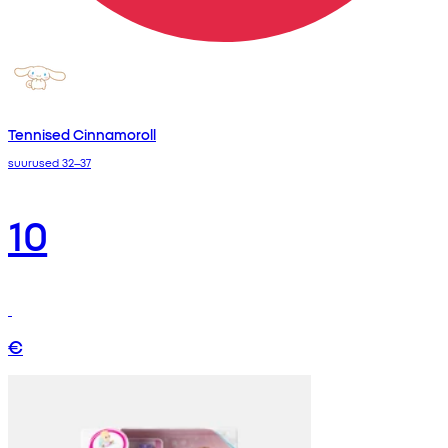
Tennised Cinnamoroll
suurused 32–37
10
€