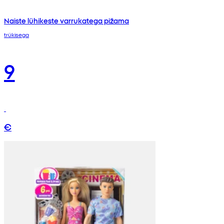
Naiste lühikeste varrukatega pižama
trükisega
9
€