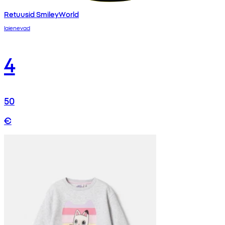
Retuusid SmileyWorld
laienevad
4
50
€