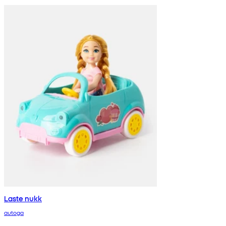
Laste nukk
autoga