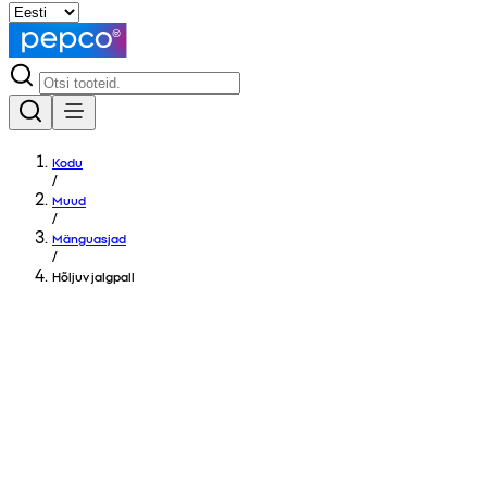
Kodu
/
Muud
/
Mänguasjad
/
Hõljuv jalgpall