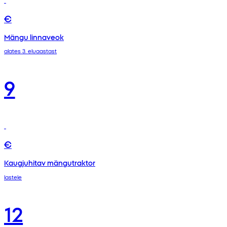
€
Mängu linnaveok
alates 3. eluaastast
9
€
Kaugjuhitav mängutraktor
lastele
12