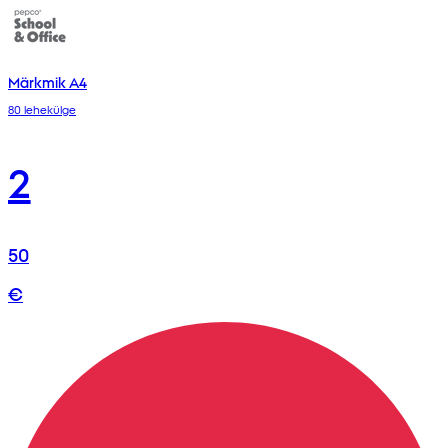
Märkmik A4
80 lehekülge
2
50
€