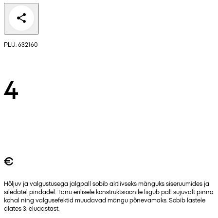
PLU: 632160
4
€
Hõljuv ja valgustusega jalgpall sobib aktiivseks mänguks siseruumides ja
siledatel pindadel. Tänu erilisele konstruktsioonile liigub pall sujuvalt pinna
kohal ning valgusefektid muudavad mängu põnevamaks. Sobib lastele
alates 3. eluaastast.