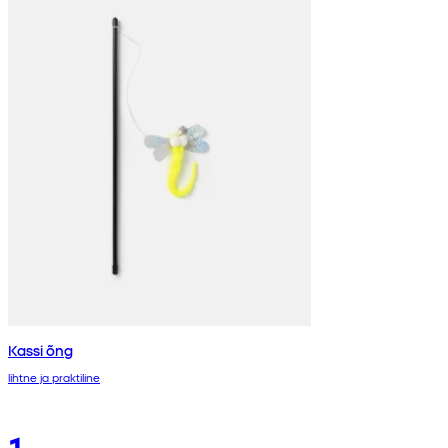
Kassi õng
lihtne ja praktiline