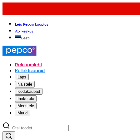
Leia Pepco kauplus
Abi keskus
Eesti
Reklaamleht
Kollektsioonid
Laps
Naistele
Kodukaubad
Imikutele
Meestele
Muud