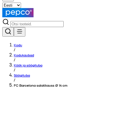
Kodu
/
Kodukaubad
/
Köök ja söögituba
/
Söögituba
/
FC Barcelona salatikauss Ø 14 cm