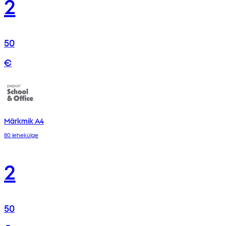
2
50
€
Märkmik A4
80 lehekülge
2
50