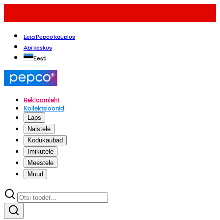
Leia Pepco kauplus
Abi keskus
Eesti
Reklaamleht
Kollektsioonid
Laps
Naistele
Kodukaubad
Imikutele
Meestele
Muud