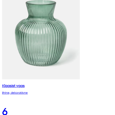
Klaasist vaas
lihtne, dekoratiivne
6