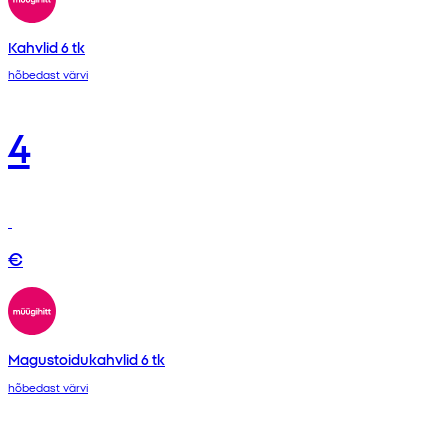
Kahvlid 6 tk
hõbedast värvi
4
€
Magustoidukahvlid 6 tk
hõbedast värvi