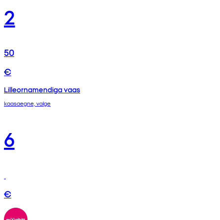
2
50
€
Lilleornamendiga vaas
kaasaegne, valge
6
€