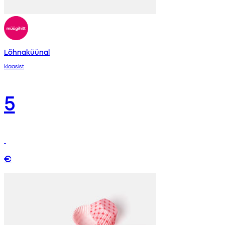
Lõhnaküünal
klaasist
5
€