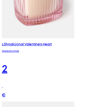
Lõhnaküünal Valentine's Heart
klaasanumas
2
€