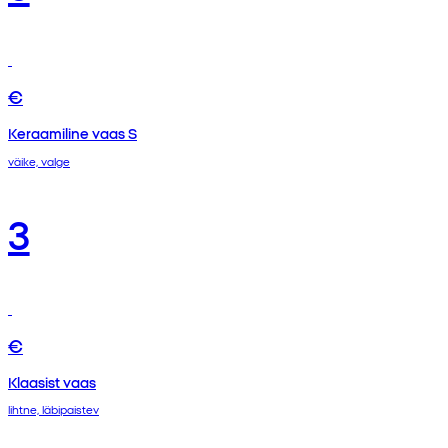
€
Keraamiline vaas S
väike, valge
3
€
Klaasist vaas
lihtne, läbipaistev