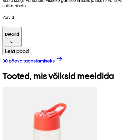
Sobib köögi- või kodutarvikute organiseerimiseks ja sisu turvaliseks
säilitamiseks.
Värvid
Detailid
Leia pood
30 päeva tagastamiseks
Tooted, mis võiksid meeldida