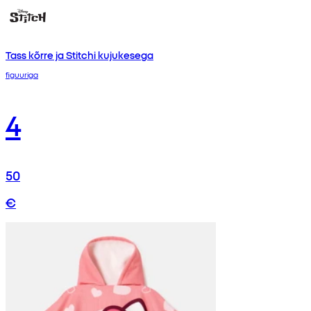
Tass kõrre ja Stitchi kujukesega
figuuriga
4
50
€