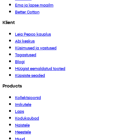
Ema ja lapse maailm
Better Cotton
Klient
Leia Pepco kauplus
Abi keskus
Küsimused ja vastused
Tagastused
Blogi
Müügist eemaldatud tooted
Küpsiste seaded
Products
Kollektsioonid
Imikutele
Laps
Kodukaubad
Naistele
Meestele
Muud