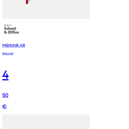
Märkmik A5
lipsuga
4
50
€