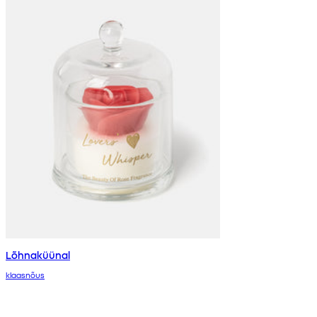
Lõhnaküünal
klaasnõus