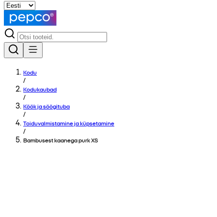
Kodu
/
Kodukaubad
/
Köök ja söögituba
/
Toiduvalmistamine ja küpsetamine
/
Bambusest kaanega purk XS