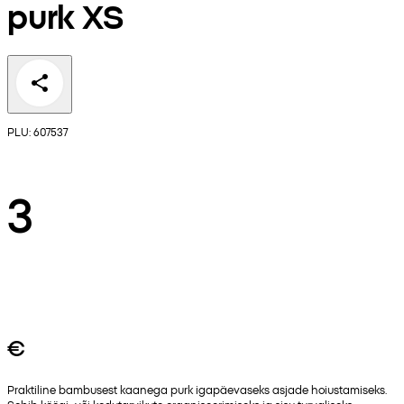
purk XS
PLU: 607537
3
€
Praktiline bambusest kaanega purk igapäevaseks asjade hoiustamiseks.