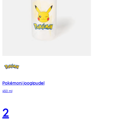
Pokémoni joogipudel
450 ml
2