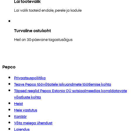
Lai tootevalik
Lai valik tooteid endale, perele ja kodule
Turvaline ostukoht
Meil on 30-päevane tagastusõigus
Pepco
Privaatsuspoliitika
Teave Pepco töövõtjatele isikuandmete töötlemise kohta
Täpsed reeglid Pepco Estonia OÜ sotsiaalmeedias korraldatavate
võistluste kohta
Meist
Meie vastutus
Karjäär
Võta meiega ühendust
Laiendus