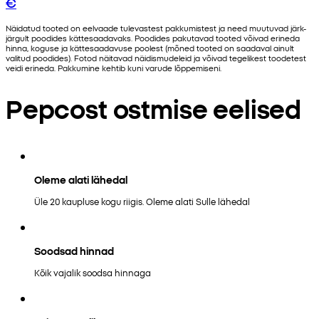
€
Näidatud tooted on eelvaade tulevastest pakkumistest ja need muutuvad järk-
järgult poodides kättesaadavaks. Poodides pakutavad tooted võivad erineda
hinna, koguse ja kättesaadavuse poolest (mõned tooted on saadaval ainult
valitud poodides). Fotod näitavad näidismudeleid ja võivad tegelikest toodetest
veidi erineda. Pakkumine kehtib kuni varude lõppemiseni.
Pepcost ostmise eelised
Oleme alati lähedal
Üle 20 kaupluse kogu riigis. Oleme alati Sulle lähedal
Soodsad hinnad
Kõik vajalik soodsa hinnaga