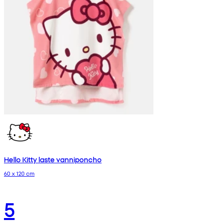
Hello Kitty laste vanniponcho
60 x 120 cm
5