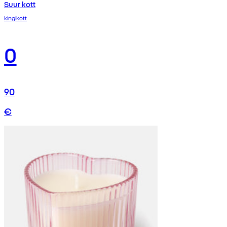
Suur kott
kingikott
0
90
€