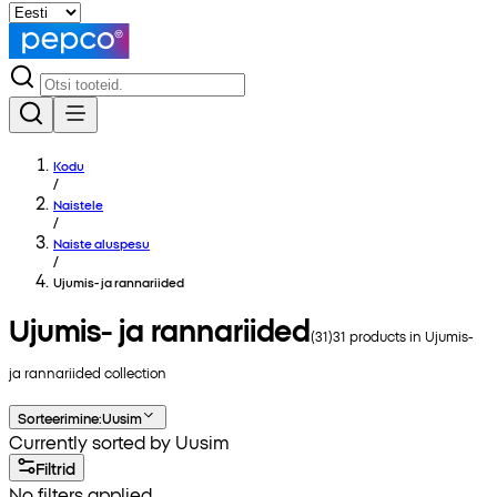
Kodu
/
Naistele
/
Naiste aluspesu
/
Ujumis- ja rannariided
Ujumis- ja rannariided
(
31
)
31
products in
Ujumis-
ja rannariided
collection
Sorteerimine
:
Uusim
Currently sorted by Uusim
Filtrid
No filters applied