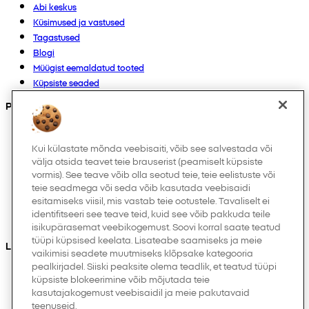
Abi keskus
Küsimused ja vastused
Tagastused
Blogi
Müügist eemaldatud tooted
Küpsiste seaded
Products
Kollektsioonid
Imikutele
Kui külastate mõnda veebisaiti, võib see salvestada või
välja otsida teavet teie brauserist (peamiselt küpsiste
Laps
vormis). See teave võib olla seotud teie, teie eelistuste või
Kodukaubad
teie seadmega või seda võib kasutada veebisaidi
Naistele
esitamiseks viisil, mis vastab teie ootustele. Tavaliselt ei
Meestele
identifitseeri see teave teid, kuid see võib pakkuda teile
Muud
isikupärasemat veebikogemust. Soovi korral saate teatud
tüüpi küpsised keelata. Lisateabe saamiseks ja meie
Leiad meid ka
vaikimisi seadete muutmiseks klõpsake kategooria
pealkirjadel. Siiski peaksite olema teadlik, et teatud tüüpi
küpsiste blokeerimine võib mõjutada teie
kasutajakogemust veebisaidil ja meie pakutavaid
teenuseid.