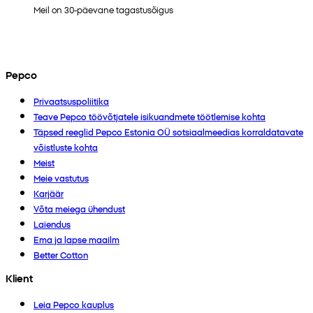
Meil on 30-päevane tagastusõigus
Pepco
Privaatsuspoliitika
Teave Pepco töövõtjatele isikuandmete töötlemise kohta
Täpsed reeglid Pepco Estonia OÜ sotsiaalmeedias korraldatavate
võistluste kohta
Meist
Meie vastutus
Karjäär
Võta meiega ühendust
Laiendus
Ema ja lapse maailm
Better Cotton
Klient
Leia Pepco kauplus