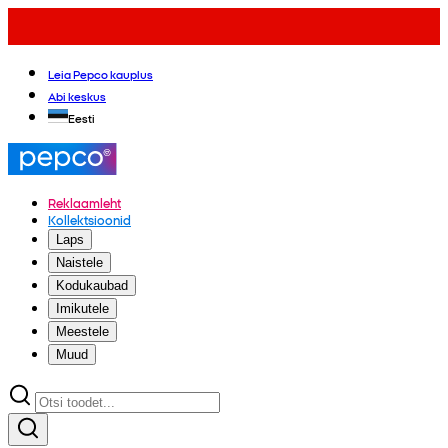
Leia Pepco kauplus
Abi keskus
Eesti
Reklaamleht
Kollektsioonid
Laps
Naistele
Kodukaubad
Imikutele
Meestele
Muud