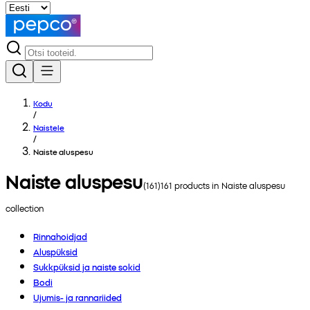
Kodu
/
Naistele
/
Naiste aluspesu
Naiste aluspesu
(
161
)
161
products in
Naiste aluspesu
collection
Rinnahoidjad
Aluspüksid
Sukkpüksid ja naiste sokid
Bodi
Ujumis- ja rannariided