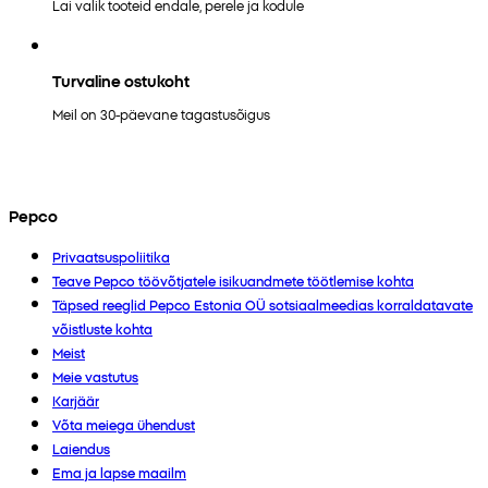
Lai valik tooteid endale, perele ja kodule
Turvaline ostukoht
Meil on 30-päevane tagastusõigus
Pepco
Privaatsuspoliitika
Teave Pepco töövõtjatele isikuandmete töötlemise kohta
Täpsed reeglid Pepco Estonia OÜ sotsiaalmeedias korraldatavate
võistluste kohta
Meist
Meie vastutus
Karjäär
Võta meiega ühendust
Laiendus
Ema ja lapse maailm