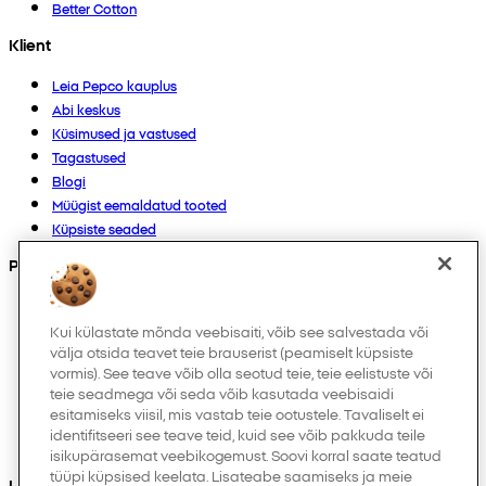
Better Cotton
Klient
Leia Pepco kauplus
Abi keskus
Küsimused ja vastused
Tagastused
Blogi
Müügist eemaldatud tooted
Küpsiste seaded
Products
Kollektsioonid
Imikutele
Kui külastate mõnda veebisaiti, võib see salvestada või
välja otsida teavet teie brauserist (peamiselt küpsiste
Laps
vormis). See teave võib olla seotud teie, teie eelistuste või
Kodukaubad
teie seadmega või seda võib kasutada veebisaidi
Naistele
esitamiseks viisil, mis vastab teie ootustele. Tavaliselt ei
Meestele
identifitseeri see teave teid, kuid see võib pakkuda teile
Muud
isikupärasemat veebikogemust. Soovi korral saate teatud
tüüpi küpsised keelata. Lisateabe saamiseks ja meie
Leiad meid ka