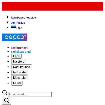
Leia Pepco kauplus
Abi keskus
Eesti
Reklaamleht
Kollektsioonid
Laps
Naistele
Kodukaubad
Imikutele
Meestele
Muud