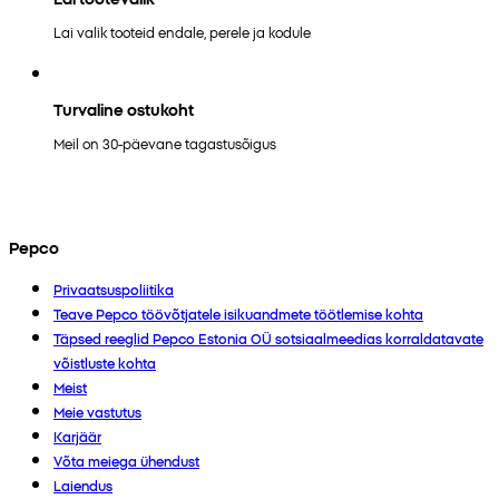
Lai valik tooteid endale, perele ja kodule
Turvaline ostukoht
Meil on 30-päevane tagastusõigus
Pepco
Privaatsuspoliitika
Teave Pepco töövõtjatele isikuandmete töötlemise kohta
Täpsed reeglid Pepco Estonia OÜ sotsiaalmeedias korraldatavate
võistluste kohta
Meist
Meie vastutus
Karjäär
Võta meiega ühendust
Laiendus