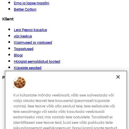
Ema ja lapse maailm
Better Cotton
Klient
Leia Pepco kauplus
Abi keskus
Küsimused ja vastused
Tagastused
Blogi
Müügist eemaldatud tooted
Küpsiste seaded
Products
Kollektsioonid
Imikutele
Kui külastate mõnda veebisaiti, võib see salvestada või
välja otsida teavet teie brauserist (peamiselt küpsiste
Laps
vormis). See teave võib olla seotud teie, teie eelistuste või
Kodukaubad
teie seadmega või seda võib kasutada veebisaidi
Naistele
esitamiseks viisil, mis vastab teie ootustele. Tavaliselt ei
Meestele
identifitseeri see teave teid, kuid see võib pakkuda teile
Muud
isikupärasemat veebikogemust. Soovi korral saate teatud