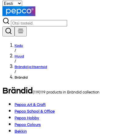
Kodu
/
Muud
/
Brändid ja litsentsid
/
Brändid
Brändid
(
119
)
119
products in
Brändid
collection
Pepco Art & Craft
Pepco School & Office
Pepco Hobby
Pepco Colours
Bekkin