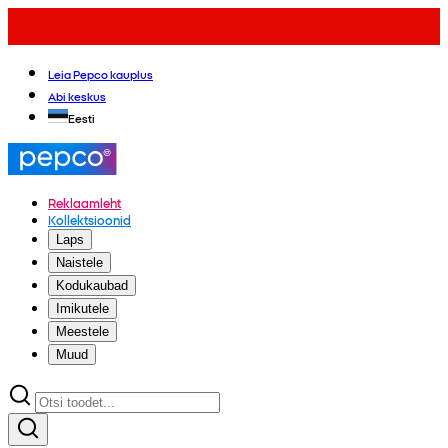
Leia Pepco kauplus
Abi keskus
Eesti
Reklaamleht
Kollektsioonid
Laps
Naistele
Kodukaubad
Imikutele
Meestele
Muud