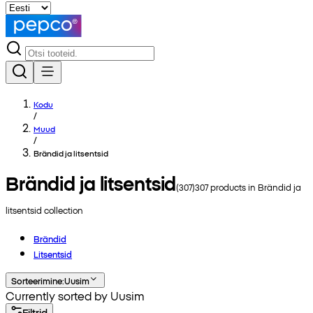
Kodu
/
Muud
/
Brändid ja litsentsid
Brändid ja litsentsid
(
307
)
307
products in
Brändid ja
litsentsid
collection
Brändid
Litsentsid
Sorteerimine
:
Uusim
Currently sorted by Uusim
Filtrid