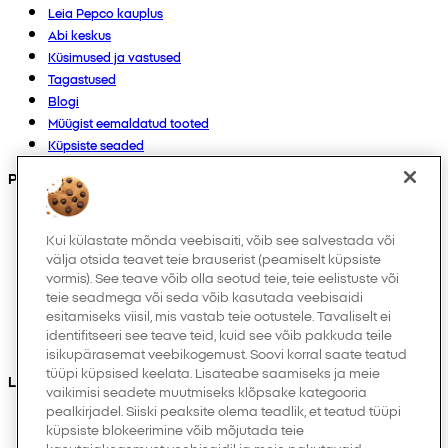
Leia Pepco kauplus
Abi keskus
Küsimused ja vastused
Tagastused
Blogi
Müügist eemaldatud tooted
Küpsiste seaded
Products
Kollektsioonid
Imikutele
Kui külastate mõnda veebisaiti, võib see salvestada või
välja otsida teavet teie brauserist (peamiselt küpsiste
Laps
vormis). See teave võib olla seotud teie, teie eelistuste või
Kodukaubad
teie seadmega või seda võib kasutada veebisaidi
Naistele
esitamiseks viisil, mis vastab teie ootustele. Tavaliselt ei
Meestele
identifitseeri see teave teid, kuid see võib pakkuda teile
Muud
isikupärasemat veebikogemust. Soovi korral saate teatud
tüüpi küpsised keelata. Lisateabe saamiseks ja meie
Leiad meid ka
vaikimisi seadete muutmiseks klõpsake kategooria
pealkirjadel. Siiski peaksite olema teadlik, et teatud tüüpi
küpsiste blokeerimine võib mõjutada teie