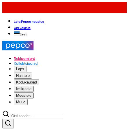
Leia Pepco kauplus
Abi keskus
Eesti
Reklaamleht
Kollektsioonid
Laps
Naistele
Kodukaubad
Imikutele
Meestele
Muud