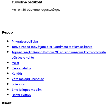
Turvaline ostukoht
Meil on 30-päevane tagastusõigus
Pepco
Privaatsuspoliitika
Teave Pepco töövõtjatele isikuandmete töötlemise kohta
Täpsed reeglid Pepco Estonia OÜ sotsiaalmeedias korraldatavate
võistluste kohta
Meist
Meie vastutus
Karjäär
Võta meiega ühendust
Laiendus
Ema ja lapse maailm
Better Cotton
Klient