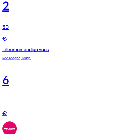
2
50
€
Lilleornamendiga vaas
kaasaegne, valge
6
€