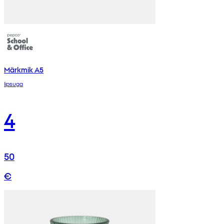
Märkmik A5
lipsuga
4
50
€