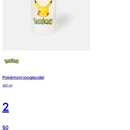
Pokémoni joogipudel
450 ml
2
50