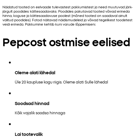
Näidatud tooted on eelvaade tulevastest pakkumistest ja need muutuvad järk-
järgult poodides kättesaadavaks. Poodides pakutavad tooted võivad erineda
hinna, koguse ja kättesaadavuse poolest (mõned tooted on saadaval ainult
valitud poodides). Fotod näitavad näidismudeleid ja võivad tegelikest toodetest
veidi erineda. Pakkumine kehtib kuni varude lõppemiseni.
Pepcost ostmise eelised
Oleme alati lähedal
Üle 20 kaupluse kogu riigis. Oleme alati Sulle lähedal
Soodsad hinnad
Kõik vajalik soodsa hinnaga
Lai tootevalik