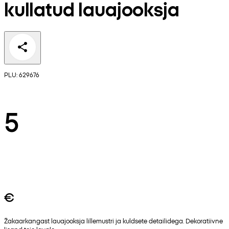
kullatud lauajooksja
PLU: 629676
5
€
Žakaarkangast lauajooksja lillemustri ja kuldsete detailidega. Dekoratiivne