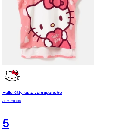
Hello Kitty laste vanniponcho
60 x 120 cm
5