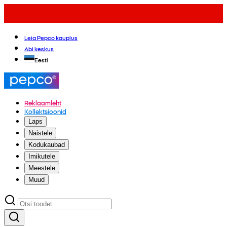
Leia Pepco kauplus
Abi keskus
Eesti
Reklaamleht
Kollektsioonid
Laps
Naistele
Kodukaubad
Imikutele
Meestele
Muud