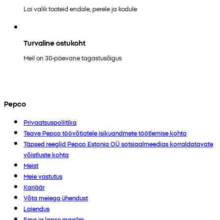
Lai valik tooteid endale, perele ja kodule
Turvaline ostukoht
Meil on 30-päevane tagastusõigus
Pepco
Privaatsuspoliitika
Teave Pepco töövõtjatele isikuandmete töötlemise kohta
Täpsed reeglid Pepco Estonia OÜ sotsiaalmeedias korraldatavate
võistluste kohta
Meist
Meie vastutus
Karjäär
Võta meiega ühendust
Laiendus
Ema ja lapse maailm