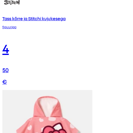
Tass kõrre ja Stitchi kujukesega
figuuriga
4
50
€