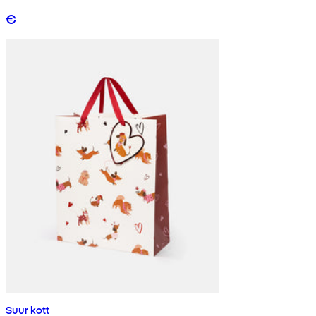
€
Suur kott