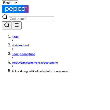
Kodu
/
Kodukaubad
/
Köök ja söögituba
/
Toiduvalmistamine ja küpsetamine
/
Žakaarkangast lilleline kullatud lauajooksja