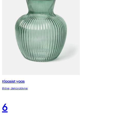
Klaasist vaas
lihtne, dekoratiivne
6