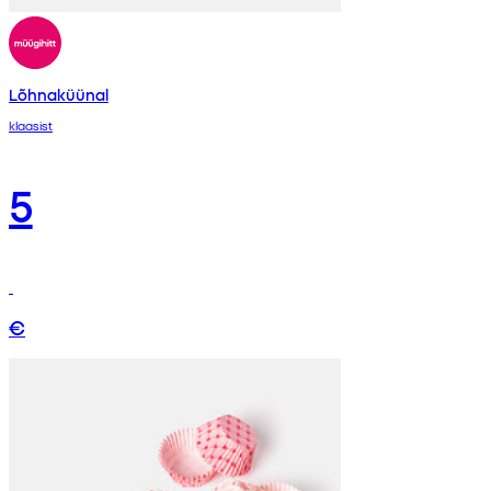
Lõhnaküünal
klaasist
5
€