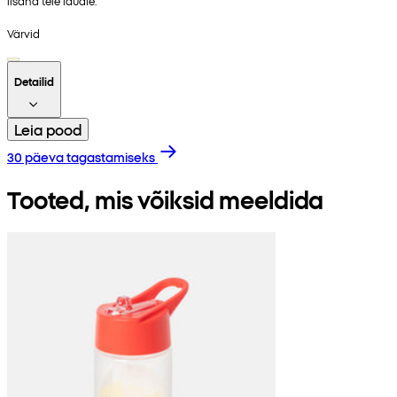
lisand teie lauale.
Värvid
Detailid
Leia pood
30 päeva tagastamiseks
Tooted, mis võiksid meeldida