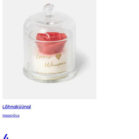
Lõhnaküünal
klaasnõus
4