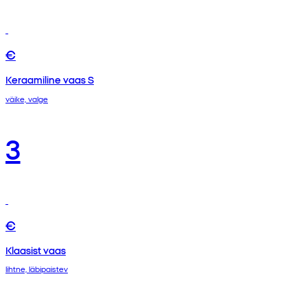
€
Keraamiline vaas S
väike, valge
3
€
Klaasist vaas
lihtne, läbipaistev