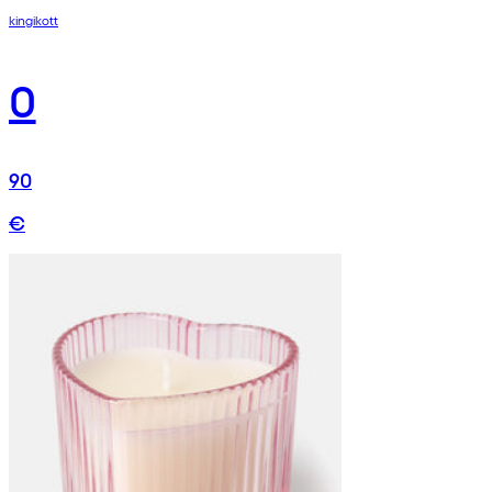
kingikott
0
90
€