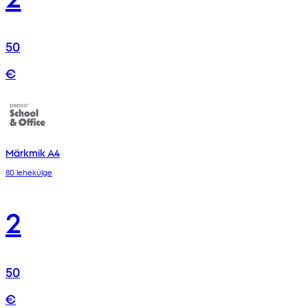
50
€
Märkmik A4
80 lehekülge
2
50
€