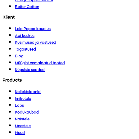
Better Cotton
Klient
Leia Pepco kauplus
Abi keskus
Küsimused ja vastused
Tagastused
Blogi
Müügist eemaldatud tooted
Küpsiste seaded
Products
Kollektsioonid
Imikutele
Laps
Kodukaubad
Naistele
Meestele
Muud