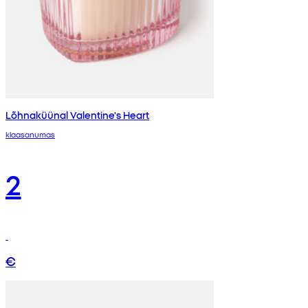
Lõhnaküünal Valentine's Heart
klaasanumas
2
€