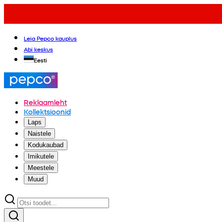
Leia Pepco kauplus
Abi keskus
Eesti
Reklaamleht
Kollektsioonid
Laps
Naistele
Kodukaubad
Imikutele
Meestele
Muud