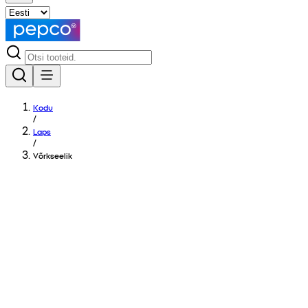
Kodu
/
Laps
/
Võrkseelik