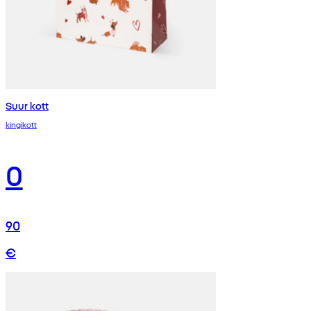
Suur kott
kingikott
0
90
€