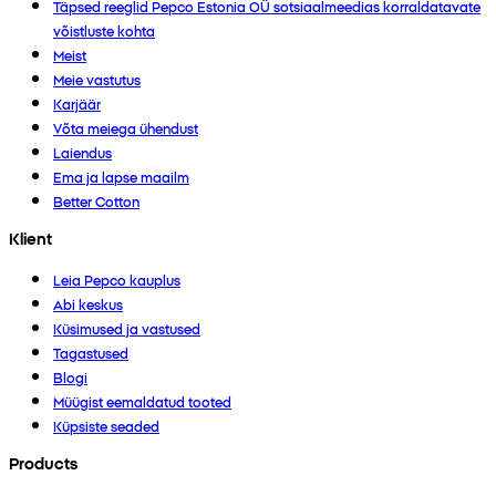
Täpsed reeglid Pepco Estonia OÜ sotsiaalmeedias korraldatavate
võistluste kohta
Meist
Meie vastutus
Karjäär
Võta meiega ühendust
Laiendus
Ema ja lapse maailm
Better Cotton
Klient
Leia Pepco kauplus
Abi keskus
Küsimused ja vastused
Tagastused
Blogi
Müügist eemaldatud tooted
Küpsiste seaded
Products