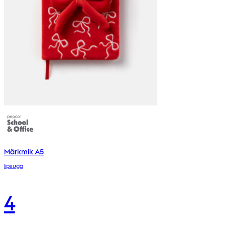
Märkmik A5
lipsuga
4