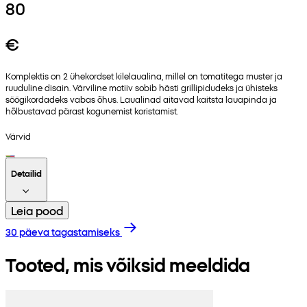
80
€
Komplektis on 2 ühekordset kilelaualina, millel on tomatitega muster ja
ruuduline disain. Värviline motiiv sobib hästi grillipidudeks ja ühisteks
söögikordadeks vabas õhus. Laualinad aitavad kaitsta lauapinda ja
hõlbustavad pärast kogunemist koristamist.
Värvid
Detailid
Leia pood
30 päeva tagastamiseks
Tooted, mis võiksid meeldida