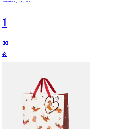
värvilised, erinevad
1
30
€