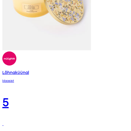
Lõhnaküünal
klaasist
5