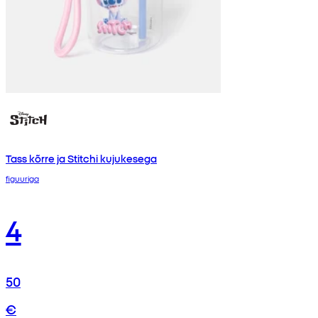
Tass kõrre ja Stitchi kujukesega
figuuriga
4
50
€