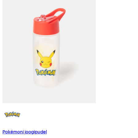
Pokémoni joogipudel