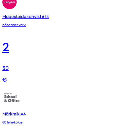
Magustoidukahvlid 6 tk
hõbedast värvi
2
50
€
Märkmik A4
80 lehekülge