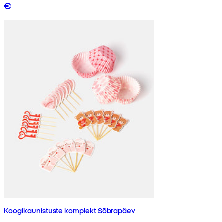
€
Koogikaunistuste komplekt Sõbrapäev