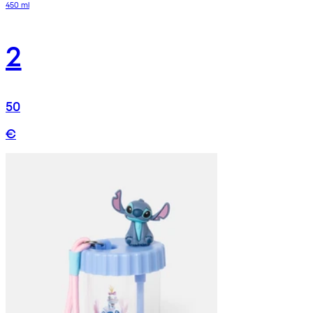
450 ml
2
50
€