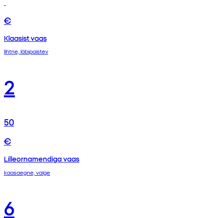
€
Klaasist vaas
lihtne, läbipaistev
2
50
€
Lilleornamendiga vaas
kaasaegne, valge
6