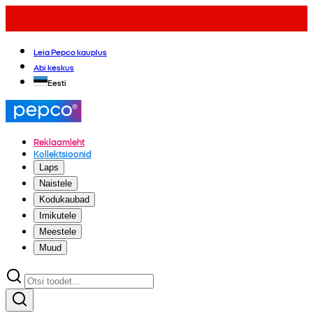
Leia Pepco kauplus
Abi keskus
Eesti
Reklaamleht
Kollektsioonid
Laps
Naistele
Kodukaubad
Imikutele
Meestele
Muud