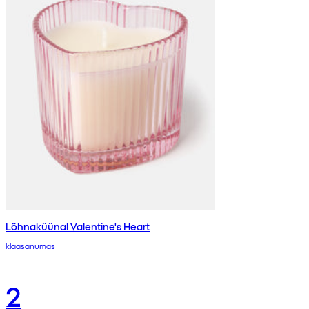
Lõhnaküünal Valentine's Heart
klaasanumas
2