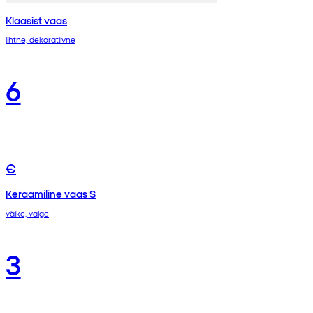
Klaasist vaas
lihtne, dekoratiivne
6
€
Keraamiline vaas S
väike, valge
3