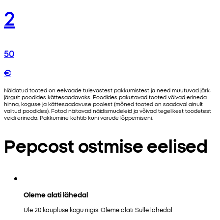
2
50
€
Näidatud tooted on eelvaade tulevastest pakkumistest ja need muutuvad järk-
järgult poodides kättesaadavaks. Poodides pakutavad tooted võivad erineda
hinna, koguse ja kättesaadavuse poolest (mõned tooted on saadaval ainult
valitud poodides). Fotod näitavad näidismudeleid ja võivad tegelikest toodetest
veidi erineda. Pakkumine kehtib kuni varude lõppemiseni.
Pepcost ostmise eelised
Oleme alati lähedal
Üle 20 kaupluse kogu riigis. Oleme alati Sulle lähedal