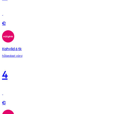
€
Kahvlid 6 tk
hõbedast värvi
4
€