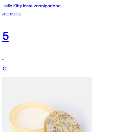
Hello Kitty laste vanniponcho
60 x 120 cm
5
€