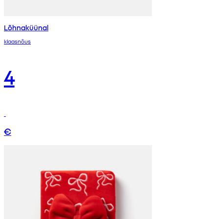
Lõhnaküünal
klaasnõus
4
€