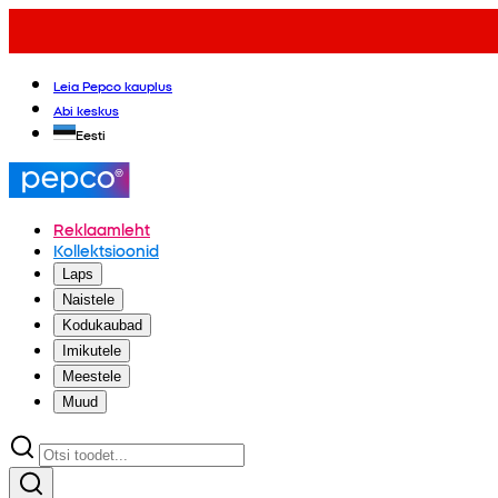
Leia Pepco kauplus
Abi keskus
Eesti
Reklaamleht
Kollektsioonid
Laps
Naistele
Kodukaubad
Imikutele
Meestele
Muud