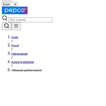
Kodu
/
Muud
/
Mänguasjad
/
Autod ja sõidukid
/
Väikesed patareiveokid