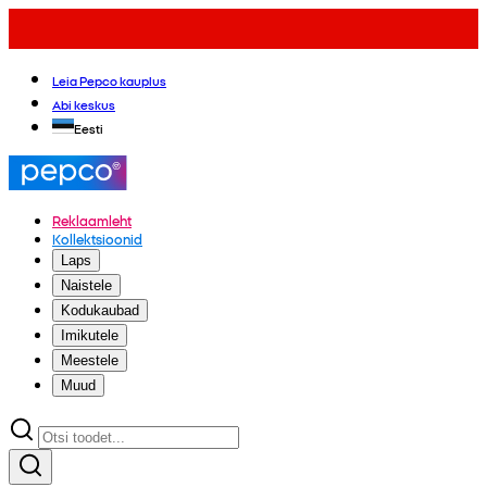
Leia Pepco kauplus
Abi keskus
Eesti
Reklaamleht
Kollektsioonid
Laps
Naistele
Kodukaubad
Imikutele
Meestele
Muud