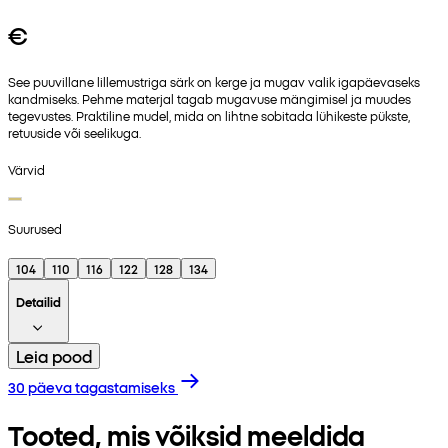
€
See puuvillane lillemustriga särk on kerge ja mugav valik igapäevaseks
kandmiseks. Pehme materjal tagab mugavuse mängimisel ja muudes
tegevustes. Praktiline mudel, mida on lihtne sobitada lühikeste pükste,
retuuside või seelikuga.
Värvid
Suurused
104
110
116
122
128
134
Detailid
Leia pood
30 päeva tagastamiseks
Tooted, mis võiksid meeldida