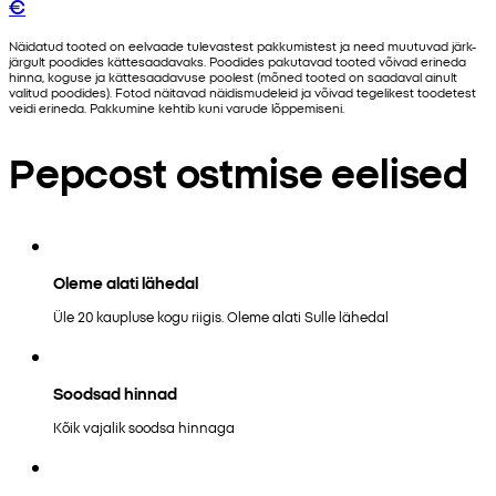
€
Näidatud tooted on eelvaade tulevastest pakkumistest ja need muutuvad järk-
järgult poodides kättesaadavaks. Poodides pakutavad tooted võivad erineda
hinna, koguse ja kättesaadavuse poolest (mõned tooted on saadaval ainult
valitud poodides). Fotod näitavad näidismudeleid ja võivad tegelikest toodetest
veidi erineda. Pakkumine kehtib kuni varude lõppemiseni.
Pepcost ostmise eelised
Oleme alati lähedal
Üle 20 kaupluse kogu riigis. Oleme alati Sulle lähedal
Soodsad hinnad
Kõik vajalik soodsa hinnaga