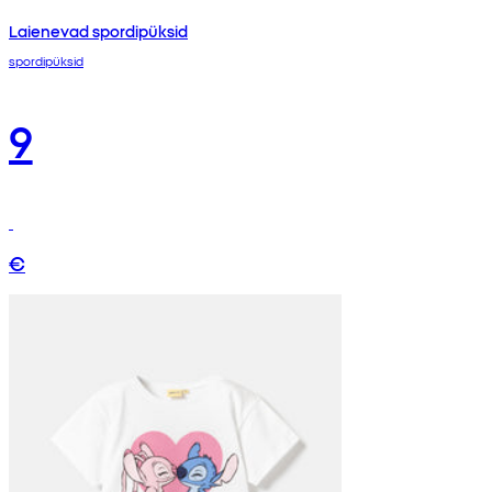
Laienevad spordipüksid
spordipüksid
9
€