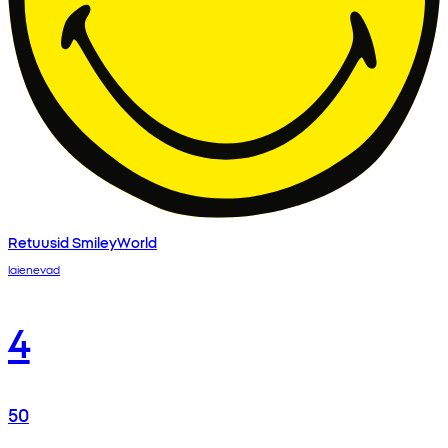
Retuusid SmileyWorld
laienevad
4
50