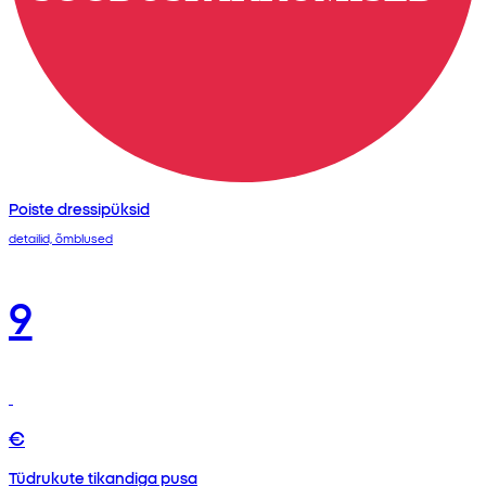
Poiste dressipüksid
detailid, õmblused
9
€
Tüdrukute tikandiga pusa