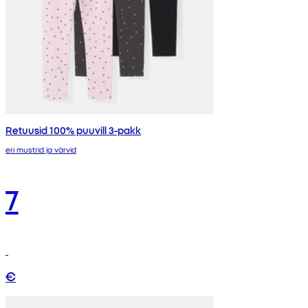
Retuusid 100% puuvill 3-pakk
eri mustrid ja värvid
7
€