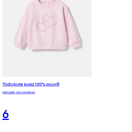
Tüdrukute pusa 100% puuvill
pikkade varrukatega
6