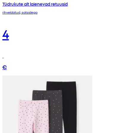
Tüdrukute alt laienevad retuusid
rihveldatud, satsidega
4
€