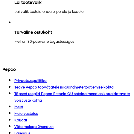
Lai tootevalik
Lai valik tooteid endale, perele ja kodule
Turvaline ostukoht
Meil on 30-päevane tagastusõigus
Pepco
Privaatsuspoliitika
Teave Pepco töövõtjatele isikuandmete töötlemise kohta
Täpsed reeglid Pepco Estonia OÜ sotsiaalmeedias korraldatavate
võistluste kohta
Meist
Meie vastutus
Karjäär
Võta meiega ühendust
Laiendus