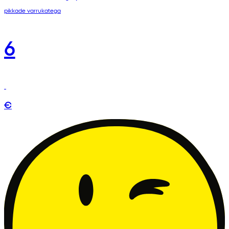
pikkade varrukatega
6
€