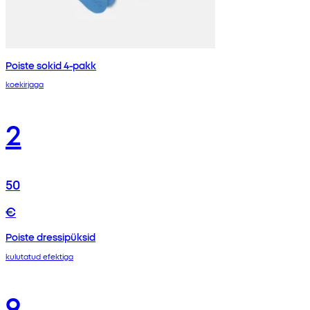
Poiste sokid 4-pakk
koekirjaga
2
50
€
Poiste dressipüksid
kulutatud efektiga
9