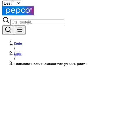
Kodu
/
Laps
/
Tüdrukute T-särk lillekimbu trükiga 100% puuvill