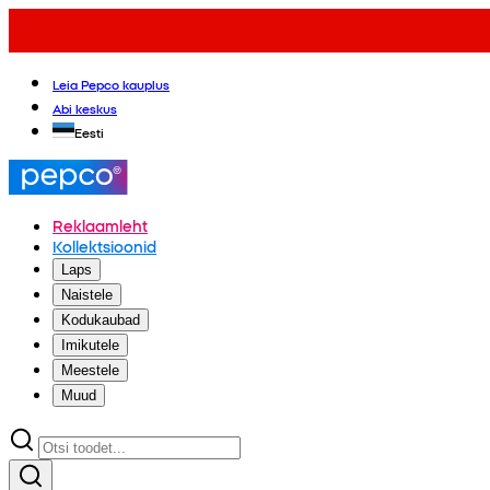
Leia Pepco kauplus
Abi keskus
Eesti
Reklaamleht
Kollektsioonid
Laps
Naistele
Kodukaubad
Imikutele
Meestele
Muud