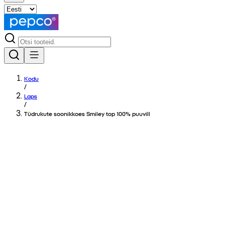
Kodu
/
Laps
/
Tüdrukute soonikkoes Smiley top 100% puuvill