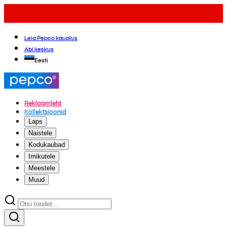
Leia Pepco kauplus
Abi keskus
Eesti
Reklaamleht
Kollektsioonid
Laps
Naistele
Kodukaubad
Imikutele
Meestele
Muud