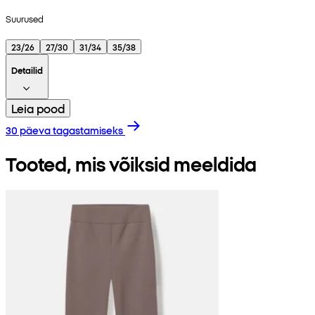
Suurused
23/26
27/30
31/34
35/38
Detailid
Leia pood
30 päeva tagastamiseks
Tooted, mis võiksid meeldida