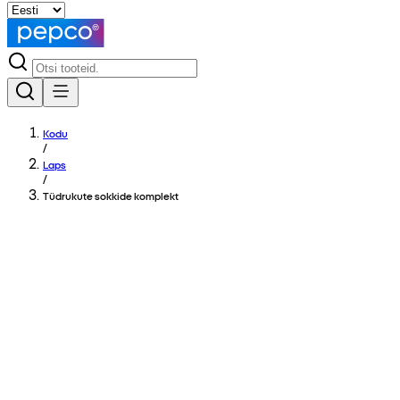
Kodu
/
Laps
/
Tüdrukute sokkide komplekt