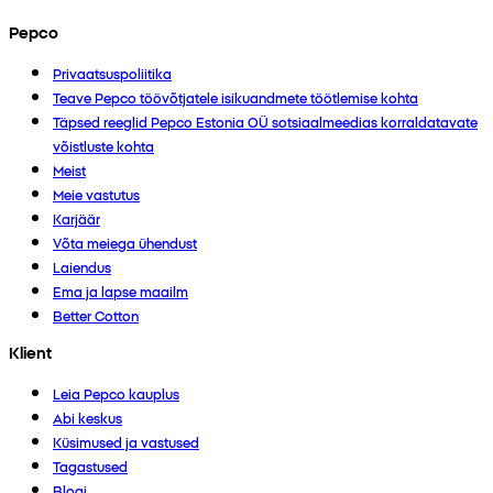
Pepco
Privaatsuspoliitika
Teave Pepco töövõtjatele isikuandmete töötlemise kohta
Täpsed reeglid Pepco Estonia OÜ sotsiaalmeedias korraldatavate
võistluste kohta
Meist
Meie vastutus
Karjäär
Võta meiega ühendust
Laiendus
Ema ja lapse maailm
Better Cotton
Klient
Leia Pepco kauplus
Abi keskus
Küsimused ja vastused
Tagastused
Blogi