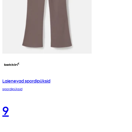
Laienevad spordipüksid
spordipüksid
9