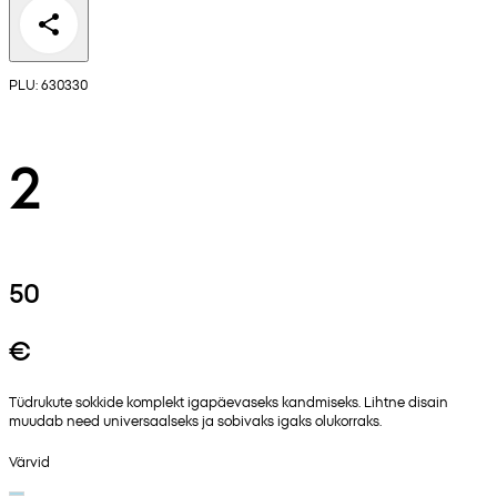
PLU: 630330
2
50
€
Tüdrukute sokkide komplekt igapäevaseks kandmiseks. Lihtne disain
muudab need universaalseks ja sobivaks igaks olukorraks.
Värvid