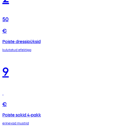
50
€
Poiste dressipüksid
kulutatud efektiga
9
€
Poiste sokid 4-pakk
erinevad mustrid