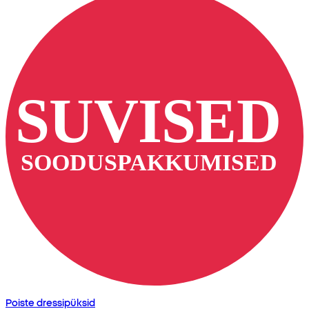
Poiste dressipüksid