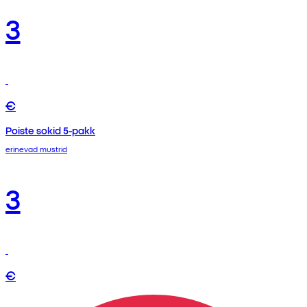
3
€
Poiste sokid 5-pakk
erinevad mustrid
3
€