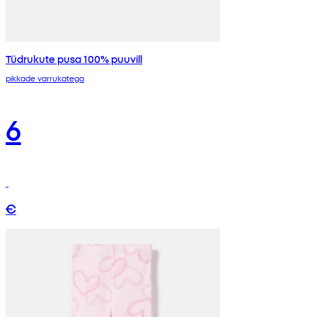
Tüdrukute pusa 100% puuvill
pikkade varrukatega
6
€