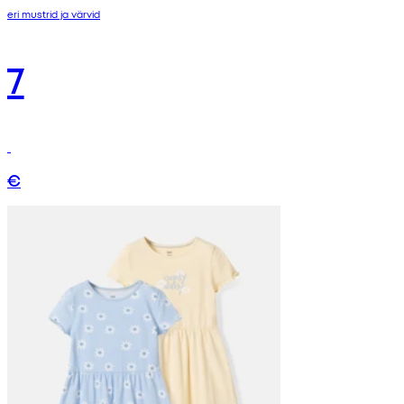
eri mustrid ja värvid
7
€