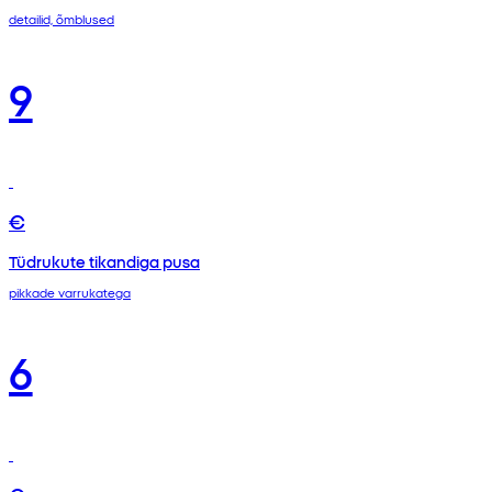
detailid, õmblused
9
€
Tüdrukute tikandiga pusa
pikkade varrukatega
6