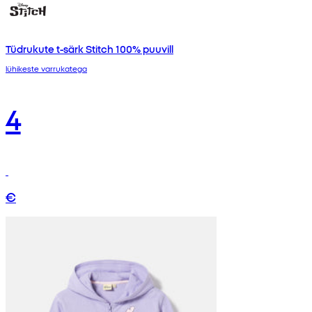
Tüdrukute t-särk Stitch 100% puuvill
lühikeste varrukatega
4
€