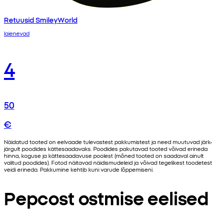
Retuusid SmileyWorld
laienevad
4
50
€
Näidatud tooted on eelvaade tulevastest pakkumistest ja need muutuvad järk-
järgult poodides kättesaadavaks. Poodides pakutavad tooted võivad erineda
hinna, koguse ja kättesaadavuse poolest (mõned tooted on saadaval ainult
valitud poodides). Fotod näitavad näidismudeleid ja võivad tegelikest toodetest
veidi erineda. Pakkumine kehtib kuni varude lõppemiseni.
Pepcost ostmise eelised