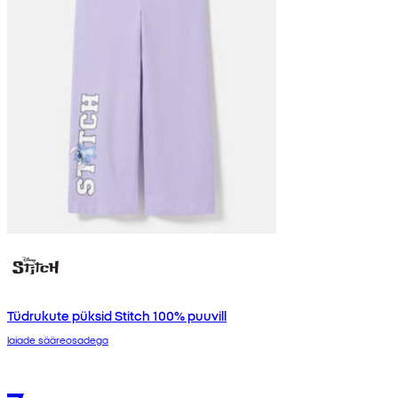
Tüdrukute püksid Stitch 100% puuvill
laiade sääreosadega