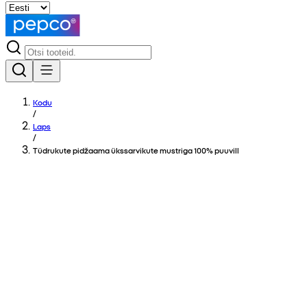
Kodu
/
Laps
/
Tüdrukute pidžaama ükssarvikute mustriga 100% puuvill