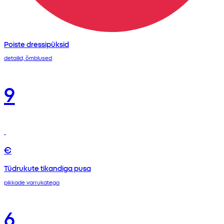
Poiste dressipüksid
detailid, õmblused
9
€
Tüdrukute tikandiga pusa
pikkade varrukatega
6