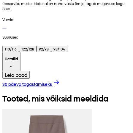
ükssarviku muster. Materjal on naha vastu õrn ja tagab mugavuse kogu
ööks.
Värvid
Suurused
110/116
122/128
92/98
98/104
Detailid
Leia pood
30 päeva tagastamiseks
Tooted, mis võiksid meeldida