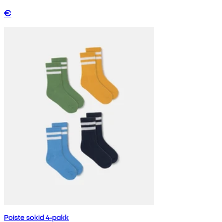
€
Poiste sokid 4-pakk