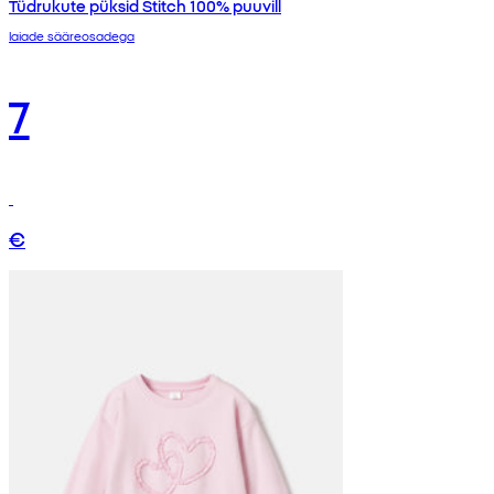
Tüdrukute püksid Stitch 100% puuvill
laiade sääreosadega
7
€