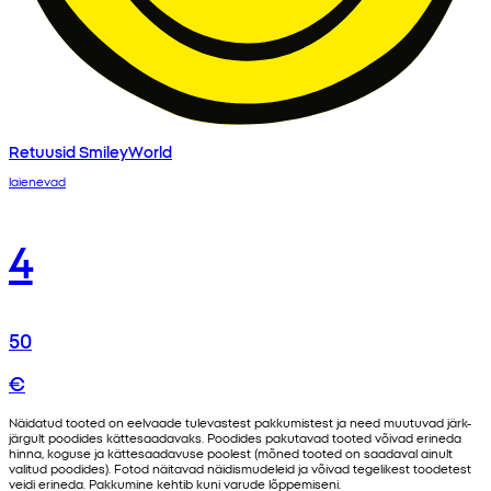
Retuusid SmileyWorld
laienevad
4
50
€
Näidatud tooted on eelvaade tulevastest pakkumistest ja need muutuvad järk-
järgult poodides kättesaadavaks. Poodides pakutavad tooted võivad erineda
hinna, koguse ja kättesaadavuse poolest (mõned tooted on saadaval ainult
valitud poodides). Fotod näitavad näidismudeleid ja võivad tegelikest toodetest
veidi erineda. Pakkumine kehtib kuni varude lõppemiseni.