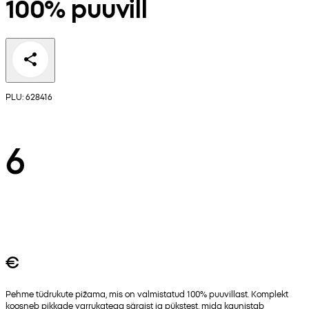
100% puuvill
PLU: 628416
6
€
Pehme tüdrukute pižama, mis on valmistatud 100% puuvillast. Komplekt
koosneb pikkade varrukatega särgist ja pükstest, mida kaunistab