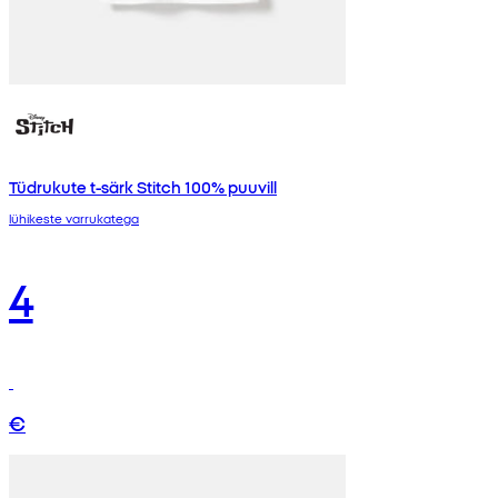
Tüdrukute t-särk Stitch 100% puuvill
lühikeste varrukatega
4
€