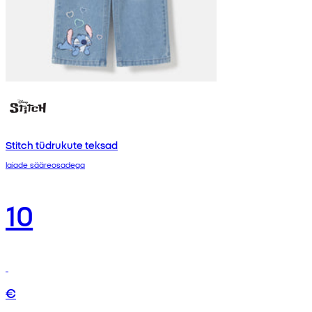
Stitch tüdrukute teksad
laiade sääreosadega
10
€