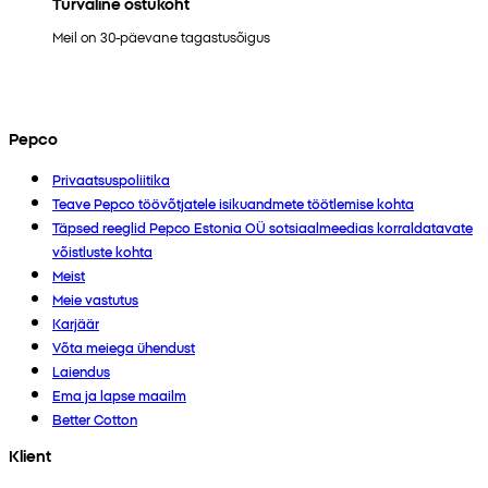
Turvaline ostukoht
Meil on 30-päevane tagastusõigus
Pepco
Privaatsuspoliitika
Teave Pepco töövõtjatele isikuandmete töötlemise kohta
Täpsed reeglid Pepco Estonia OÜ sotsiaalmeedias korraldatavate
võistluste kohta
Meist
Meie vastutus
Karjäär
Võta meiega ühendust
Laiendus
Ema ja lapse maailm
Better Cotton
Klient