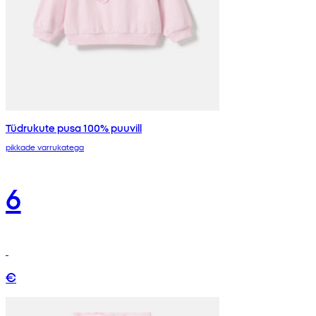
Tüdrukute pusa 100% puuvill
pikkade varrukatega
6
€