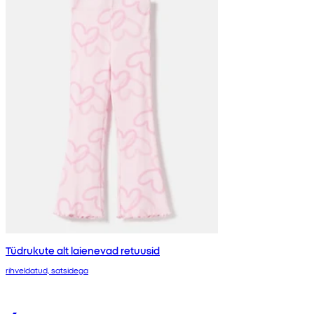
Tüdrukute alt laienevad retuusid
rihveldatud, satsidega