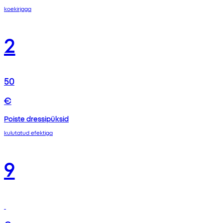
koekirjaga
2
50
€
Poiste dressipüksid
kulutatud efektiga
9