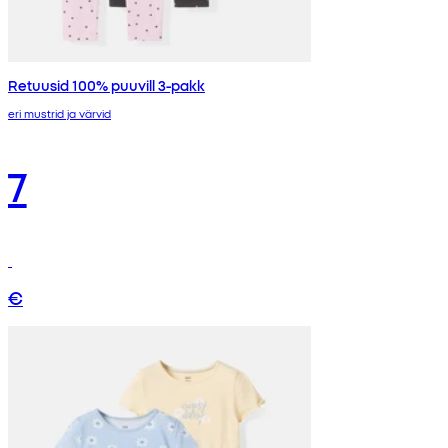
Retuusid 100% puuvill 3-pakk
eri mustrid ja värvid
7
€