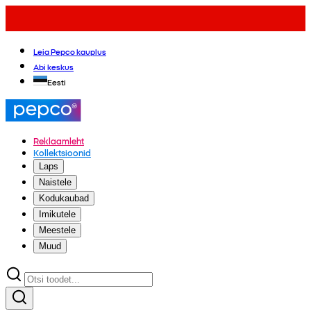
Leia Pepco kauplus
Abi keskus
Eesti
Reklaamleht
Kollektsioonid
Laps
Naistele
Kodukaubad
Imikutele
Meestele
Muud