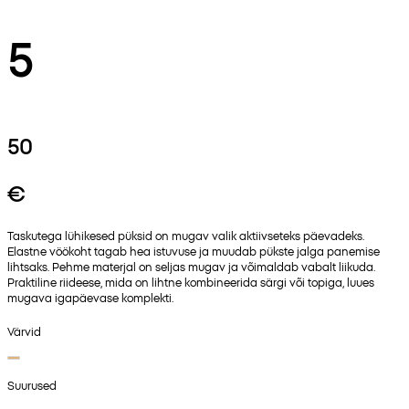
5
50
€
Taskutega lühikesed püksid on mugav valik aktiivseteks päevadeks.
Elastne vöökoht tagab hea istuvuse ja muudab pükste jalga panemise
lihtsaks. Pehme materjal on seljas mugav ja võimaldab vabalt liikuda.
Praktiline riideese, mida on lihtne kombineerida särgi või topiga, luues
mugava igapäevase komplekti.
Värvid
Suurused