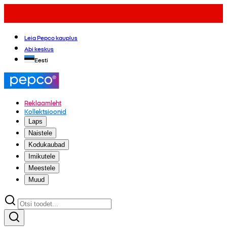
Leia Pepco kauplus
Abi keskus
Eesti
Reklaamleht
Kollektsioonid
Laps
Naistele
Kodukaubad
Imikutele
Meestele
Muud