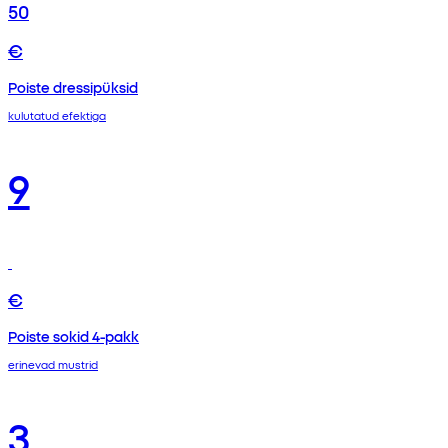
50
€
Poiste dressipüksid
kulutatud efektiga
9
€
Poiste sokid 4-pakk
erinevad mustrid
3