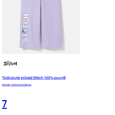
Tüdrukute püksid Stitch 100% puuvill
laiade sääreosadega
7