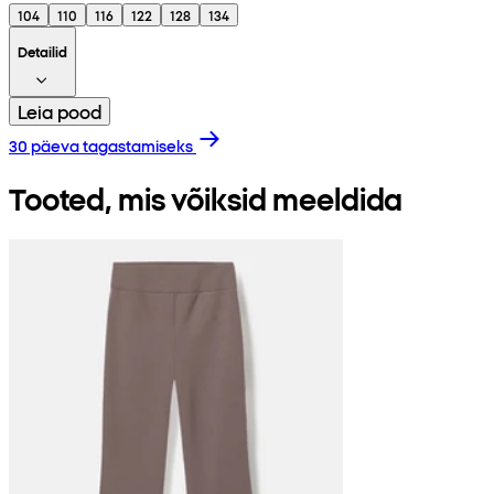
104
110
116
122
128
134
Detailid
Leia pood
30 päeva tagastamiseks
Tooted, mis võiksid meeldida