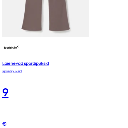
Laienevad spordipüksid
spordipüksid
9
€