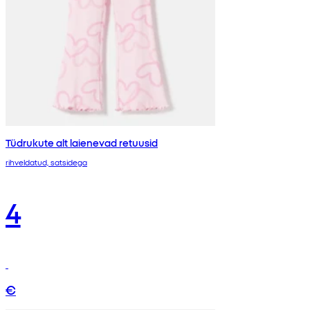
Tüdrukute alt laienevad retuusid
rihveldatud, satsidega
4
€