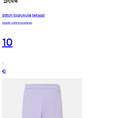
Stitch tüdrukute teksad
laiade sääreosadega
10
€