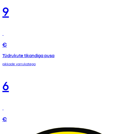
9
€
Tüdrukute tikandiga pusa
pikkade varrukatega
6
€