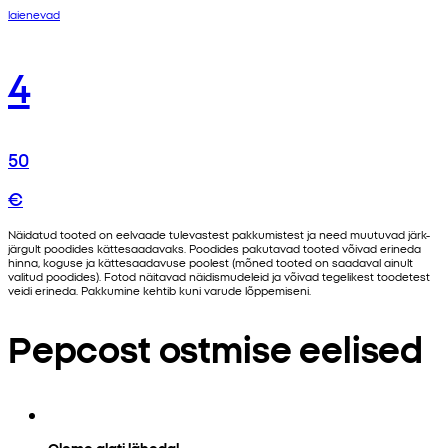
laienevad
4
50
€
Näidatud tooted on eelvaade tulevastest pakkumistest ja need muutuvad järk-
järgult poodides kättesaadavaks. Poodides pakutavad tooted võivad erineda
hinna, koguse ja kättesaadavuse poolest (mõned tooted on saadaval ainult
valitud poodides). Fotod näitavad näidismudeleid ja võivad tegelikest toodetest
veidi erineda. Pakkumine kehtib kuni varude lõppemiseni.
Pepcost ostmise eelised
Oleme alati lähedal