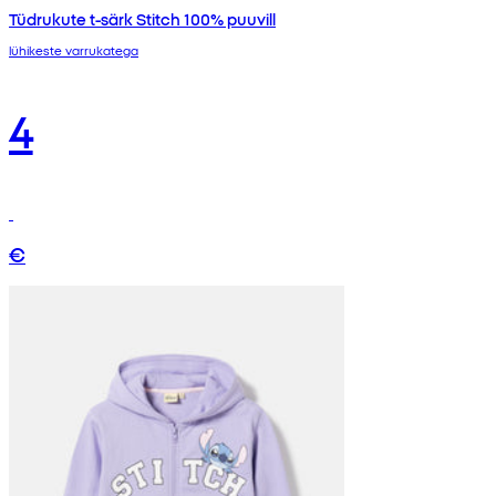
Tüdrukute t-särk Stitch 100% puuvill
lühikeste varrukatega
4
€