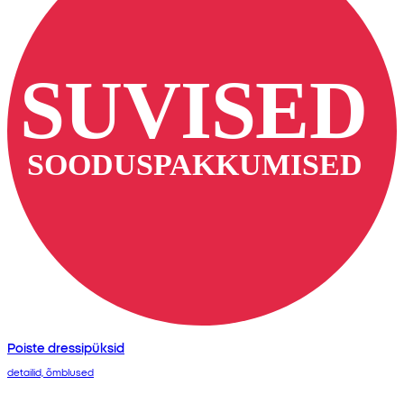
Poiste dressipüksid
detailid, õmblused