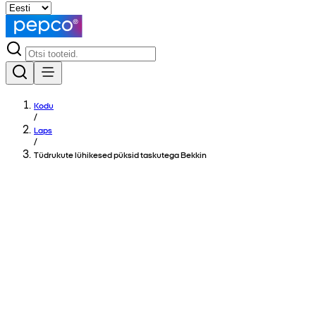
Kodu
/
Laps
/
Tüdrukute lühikesed püksid taskutega Bekkin