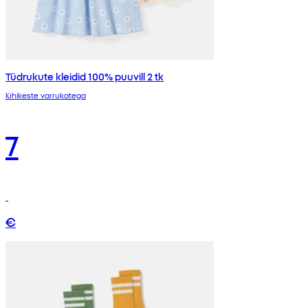
Tüdrukute kleidid 100% puuvill 2 tk
lühikeste varrukatega
7
€