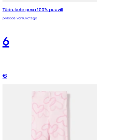
Tüdrukute pusa 100% puuvill
pikkade varrukatega
6
€