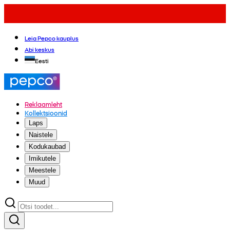
Leia Pepco kauplus
Abi keskus
Eesti
Reklaamleht
Kollektsioonid
Laps
Naistele
Kodukaubad
Imikutele
Meestele
Muud