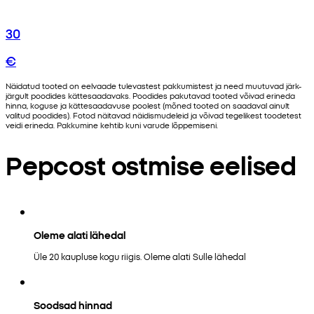
30
€
Näidatud tooted on eelvaade tulevastest pakkumistest ja need muutuvad järk-
järgult poodides kättesaadavaks. Poodides pakutavad tooted võivad erineda
hinna, koguse ja kättesaadavuse poolest (mõned tooted on saadaval ainult
valitud poodides). Fotod näitavad näidismudeleid ja võivad tegelikest toodetest
veidi erineda. Pakkumine kehtib kuni varude lõppemiseni.
Pepcost ostmise eelised
Oleme alati lähedal
Üle 20 kaupluse kogu riigis. Oleme alati Sulle lähedal
Soodsad hinnad