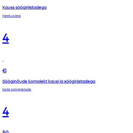
Kauss söögiriistadega
hiirekujuline
4
€
Sööginõude komplekt kausi ja söögiriistadega
laste söögiriistade
4
50