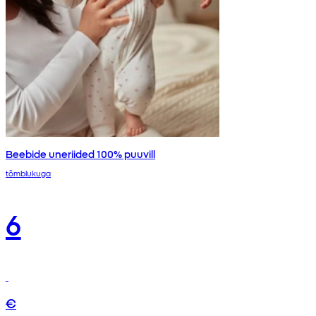
Beebide uneriided 100% puuvill
tõmblukuga
6
€