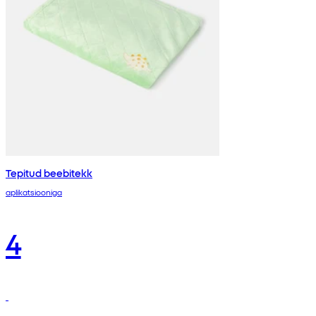
Tepitud beebitekk
aplikatsiooniga
4