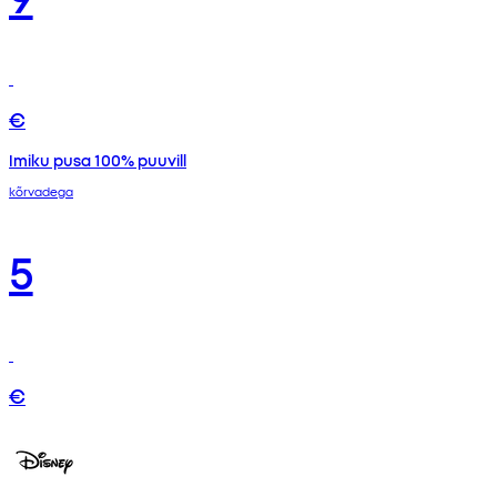
€
Imiku pusa 100% puuvill
kõrvadega
5
€