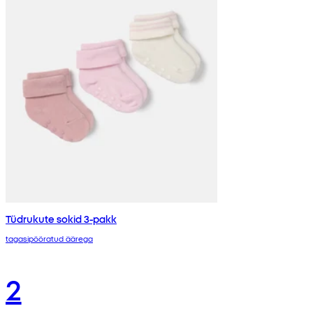
Tüdrukute sokid 3-pakk
tagasipööratud äärega
2