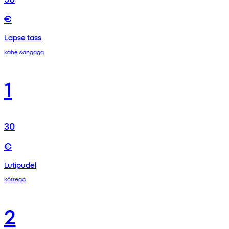
€
Lapse tass
kahe sangaga
1
30
€
Lutipudel
kõrrega
2