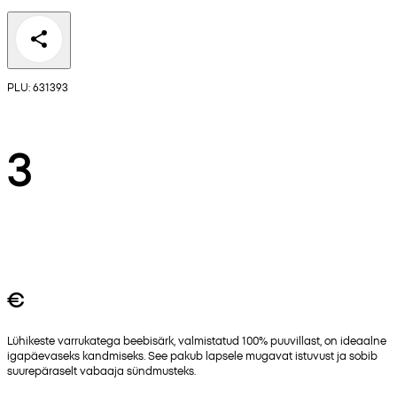
PLU: 631393
3
€
Lühikeste varrukatega beebisärk, valmistatud 100% puuvillast, on ideaalne
igapäevaseks kandmiseks. See pakub lapsele mugavat istuvust ja sobib
suurepäraselt vabaaja sündmusteks.