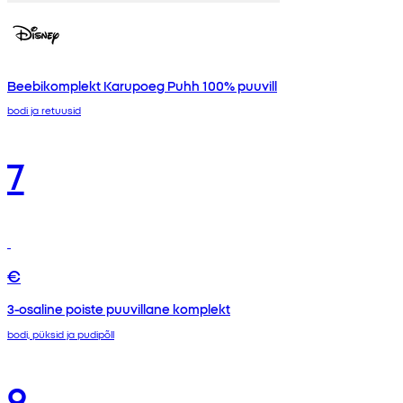
Beebikomplekt Karupoeg Puhh 100% puuvill
bodi ja retuusid
7
€
3-osaline poiste puuvillane komplekt
bodi, püksid ja pudipõll
9