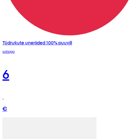
Tüdrukute uneriided 100% puuvill
satsiga
6
€