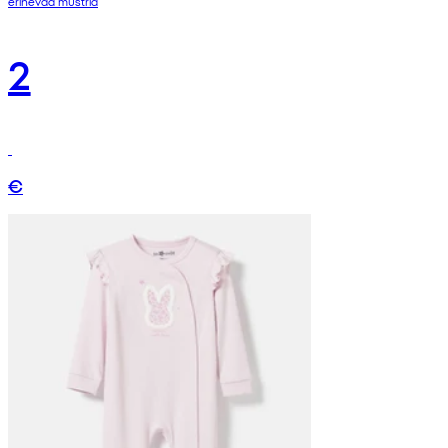
erinevad mustrid
2
€