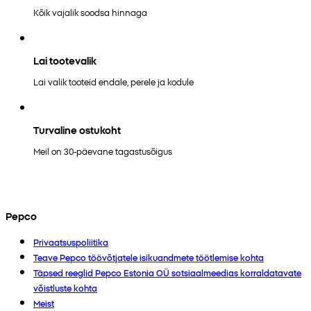
Kõik vajalik soodsa hinnaga
Lai tootevalik
Lai valik tooteid endale, perele ja kodule
Turvaline ostukoht
Meil on 30-päevane tagastusõigus
Pepco
Privaatsuspoliitika
Teave Pepco töövõtjatele isikuandmete töötlemise kohta
Täpsed reeglid Pepco Estonia OÜ sotsiaalmeedias korraldatavate
võistluste kohta
Meist