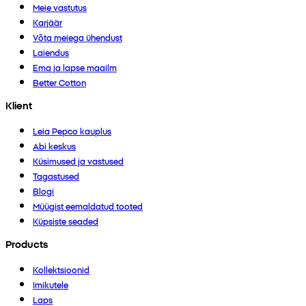
Meie vastutus
Karjäär
Võta meiega ühendust
Laiendus
Ema ja lapse maailm
Better Cotton
Klient
Leia Pepco kauplus
Abi keskus
Küsimused ja vastused
Tagastused
Blogi
Müügist eemaldatud tooted
Küpsiste seaded
Products
Kollektsioonid
Imikutele
Laps