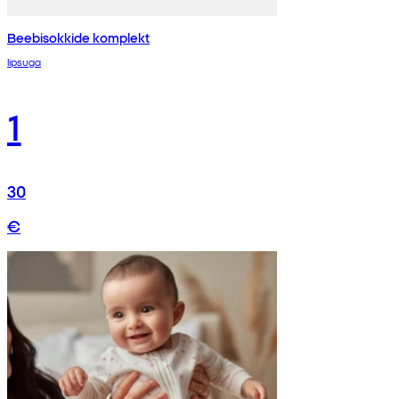
Beebisokkide komplekt
lipsuga
1
30
€