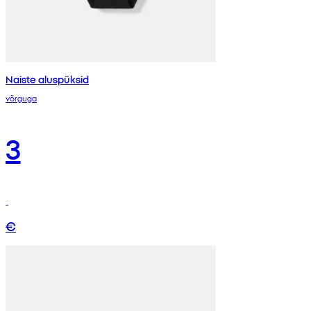
Naiste aluspüksid
võrguga
3
€