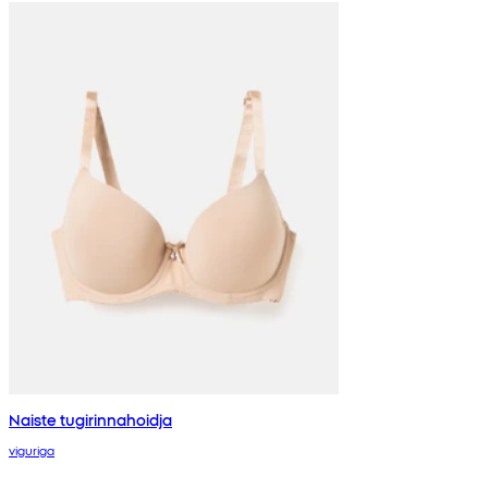
Naiste tugirinnahoidja
viguriga