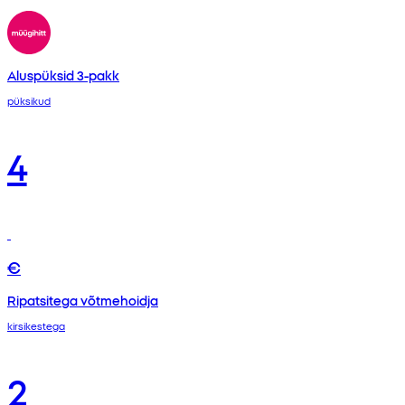
Aluspüksid 3-pakk
püksikud
4
€
Ripatsitega võtmehoidja
kirsikestega
2