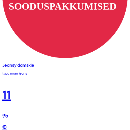
Jeansy damskie
typu mom jeans
11
95
€