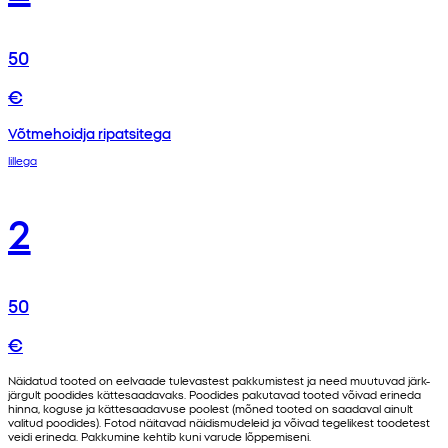
50
€
Võtmehoidja ripatsitega
lillega
2
50
€
Näidatud tooted on eelvaade tulevastest pakkumistest ja need muutuvad järk-
järgult poodides kättesaadavaks. Poodides pakutavad tooted võivad erineda
hinna, koguse ja kättesaadavuse poolest (mõned tooted on saadaval ainult
valitud poodides). Fotod näitavad näidismudeleid ja võivad tegelikest toodetest
veidi erineda. Pakkumine kehtib kuni varude lõppemiseni.