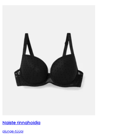
Naiste rinnahoidja
plunge-tüüpi