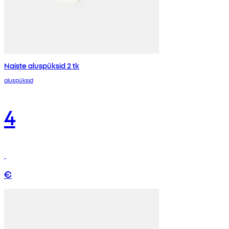
Naiste aluspüksid 2 tk
aluspüksid
4
€