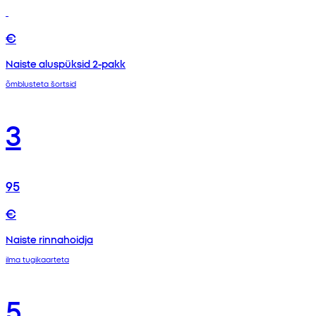
€
Naiste aluspüksid 2-pakk
õmblusteta šortsid
3
95
€
Naiste rinnahoidja
ilma tugikaarteta
5