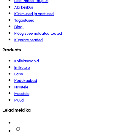
Leia Pepco kauplus
Abi keskus
Küsimused ja vastused
Tagastused
Blogi
Müügist eemaldatud tooted
Küpsiste seaded
Products
Kollektsioonid
Imikutele
Laps
Kodukaubad
Naistele
Meestele
Muud
Leiad meid ka