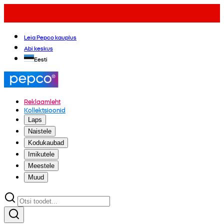
Leia Pepco kauplus
Abi keskus
Eesti
Reklaamleht
Kollektsioonid
Laps
Naistele
Kodukaubad
Imikutele
Meestele
Muud