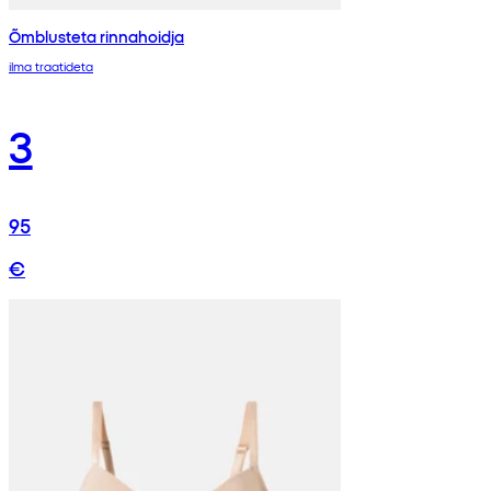
Õmblusteta rinnahoidja
ilma traatideta
3
95
€