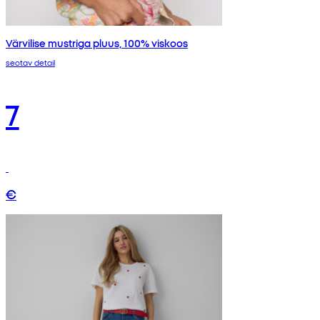
Värvilise mustriga pluus, 100% viskoos
seotav detail
7
€