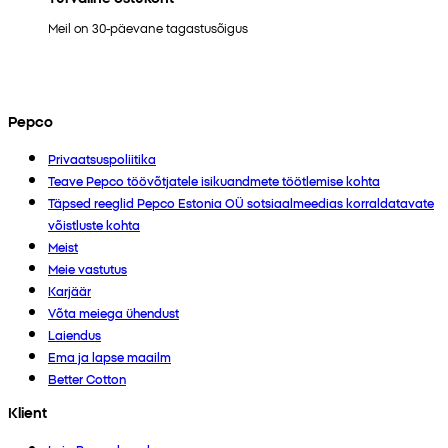
Meil on 30-päevane tagastusõigus
Pepco
Privaatsuspoliitika
Teave Pepco töövõtjatele isikuandmete töötlemise kohta
Täpsed reeglid Pepco Estonia OÜ sotsiaalmeedias korraldatavate
võistluste kohta
Meist
Meie vastutus
Karjäär
Võta meiega ühendust
Laiendus
Ema ja lapse maailm
Better Cotton
Klient