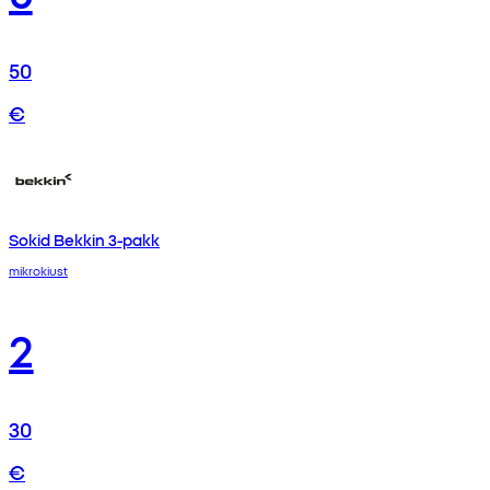
50
€
Sokid Bekkin 3-pakk
mikrokiust
2
30
€