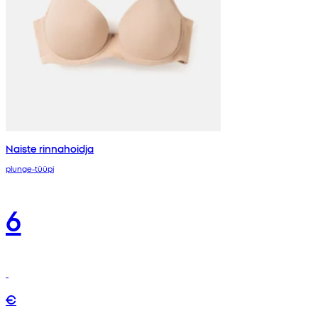
Naiste rinnahoidja
plunge-tüüpi
6
€