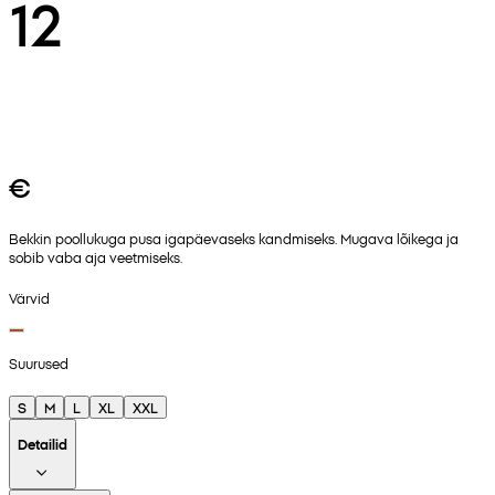
12
€
Bekkin poollukuga pusa igapäevaseks kandmiseks. Mugava lõikega ja
sobib vaba aja veetmiseks.
Värvid
Suurused
S
M
L
XL
XXL
Detailid