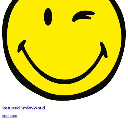
Retuusid SmileyWorld
laienevad