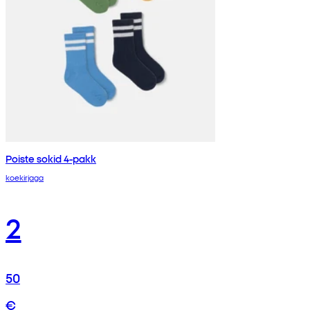
Poiste sokid 4-pakk
koekirjaga
2
50
€