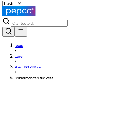
Kodu
/
Laps
/
Poisid 92 - 134 cm
/
Spiderman tepitud vest