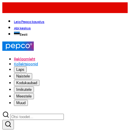
Leia Pepco kauplus
Abi keskus
Eesti
Reklaamleht
Kollektsioonid
Laps
Naistele
Kodukaubad
Imikutele
Meestele
Muud