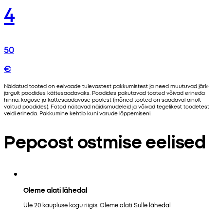
4
50
€
Näidatud tooted on eelvaade tulevastest pakkumistest ja need muutuvad järk-
järgult poodides kättesaadavaks. Poodides pakutavad tooted võivad erineda
hinna, koguse ja kättesaadavuse poolest (mõned tooted on saadaval ainult
valitud poodides). Fotod näitavad näidismudeleid ja võivad tegelikest toodetest
veidi erineda. Pakkumine kehtib kuni varude lõppemiseni.
Pepcost ostmise eelised
Oleme alati lähedal
Üle 20 kaupluse kogu riigis. Oleme alati Sulle lähedal