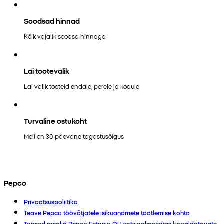
Soodsad hinnad
Kõik vajalik soodsa hinnaga
Lai tootevalik
Lai valik tooteid endale, perele ja kodule
Turvaline ostukoht
Meil on 30-päevane tagastusõigus
Pepco
Privaatsuspoliitika
Teave Pepco töövõtjatele isikuandmete töötlemise kohta
Täpsed reeglid Pepco Estonia OÜ sotsiaalmeedias korraldatavate