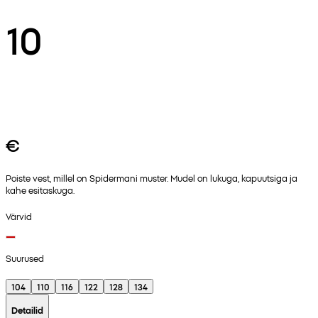
10
€
Poiste vest, millel on Spidermani muster. Mudel on lukuga, kapuutsiga ja
kahe esitaskuga.
Värvid
Suurused
104
110
116
122
128
134
Detailid