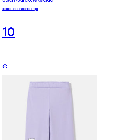
laiade sääreosadega
10
€