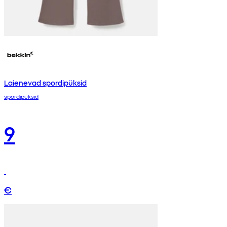
Laienevad spordipüksid
spordipüksid
9
€