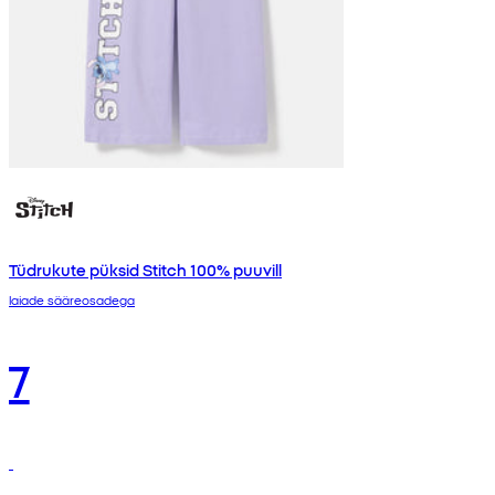
Tüdrukute püksid Stitch 100% puuvill
laiade sääreosadega
7