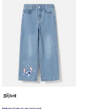
Stitch tüdrukute teksad