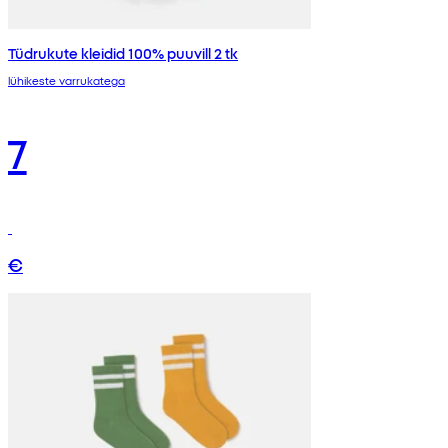
Tüdrukute kleidid 100% puuvill 2 tk
lühikeste varrukatega
7
€