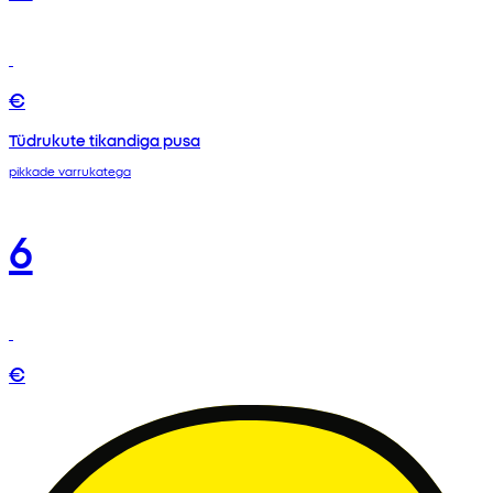
€
Tüdrukute tikandiga pusa
pikkade varrukatega
6
€