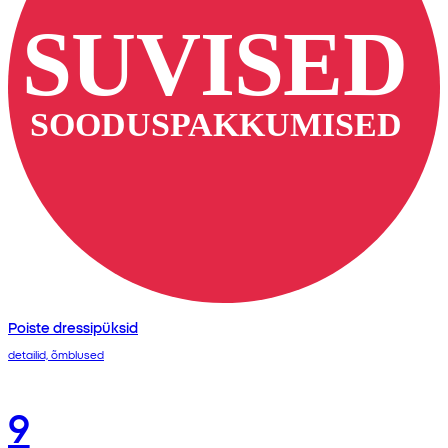
Poiste dressipüksid
detailid, õmblused
9