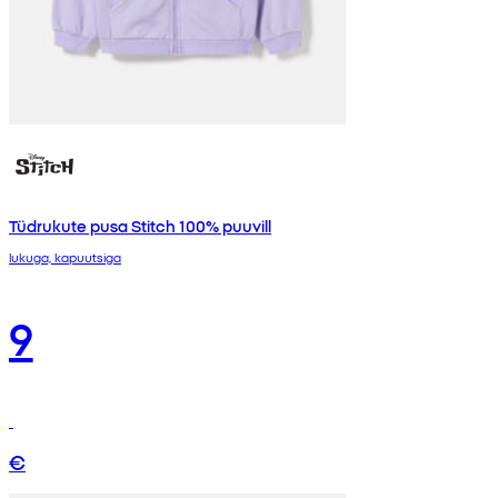
Tüdrukute pusa Stitch 100% puuvill
lukuga, kapuutsiga
9
€