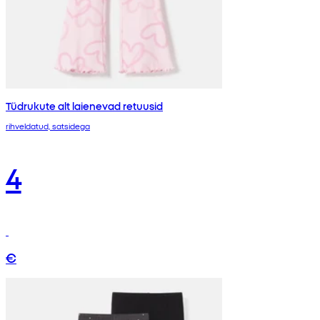
Tüdrukute alt laienevad retuusid
rihveldatud, satsidega
4
€