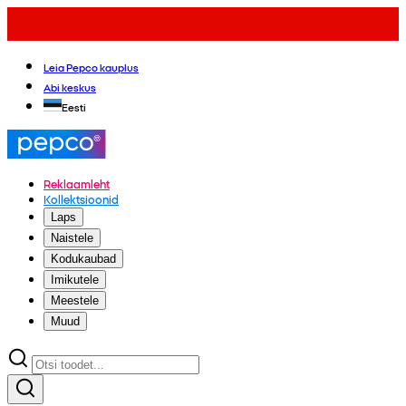
Leia Pepco kauplus
Abi keskus
Eesti
Reklaamleht
Kollektsioonid
Laps
Naistele
Kodukaubad
Imikutele
Meestele
Muud