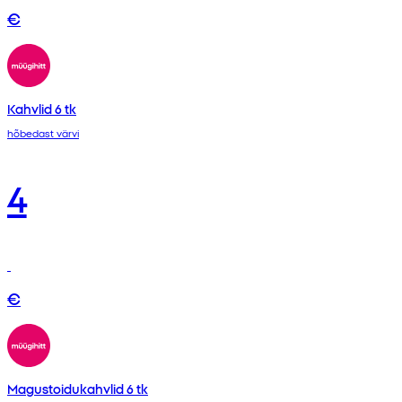
€
Kahvlid 6 tk
hõbedast värvi
4
€
Magustoidukahvlid 6 tk