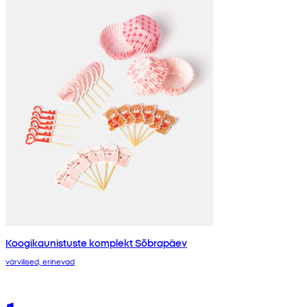
Koogikaunistuste komplekt Sõbrapäev
värvilised, erinevad