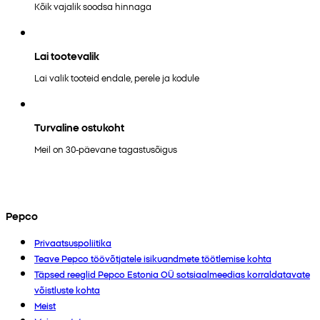
Kõik vajalik soodsa hinnaga
Lai tootevalik
Lai valik tooteid endale, perele ja kodule
Turvaline ostukoht
Meil on 30-päevane tagastusõigus
Pepco
Privaatsuspoliitika
Teave Pepco töövõtjatele isikuandmete töötlemise kohta
Täpsed reeglid Pepco Estonia OÜ sotsiaalmeedias korraldatavate
võistluste kohta
Meist