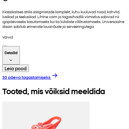
Klassikalises stiilis söögiriistade komplekt, kuhu kuuluvad noad, kahvlid,
lusikad ja teelusikad. Lihtne vorm ja tagasihoidlik viimistlus sobivad nii
igapäevaseks kasutamiseks kui ka külaliste võõrustamiseks. Universaalne
disain sobitub erinevate lauanõude ja serveeringutega.
Värvid
Detailid
Leia pood
30 päeva tagastamiseks
Tooted, mis võiksid meeldida