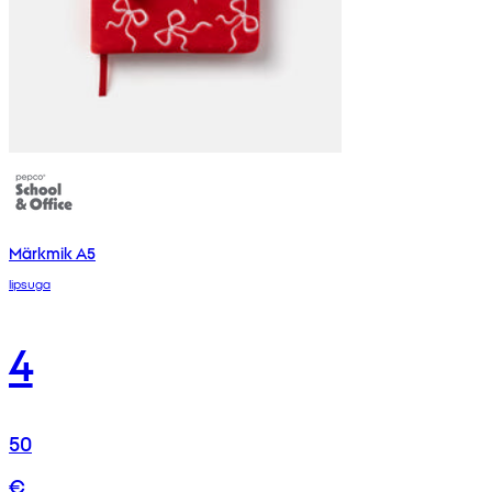
Märkmik A5
lipsuga
4
50
€