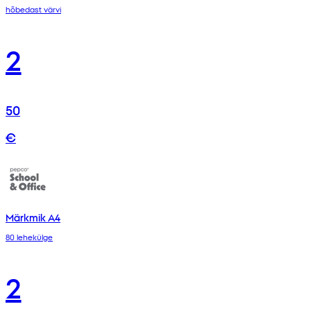
hõbedast värvi
2
50
€
Märkmik A4
80 lehekülge
2