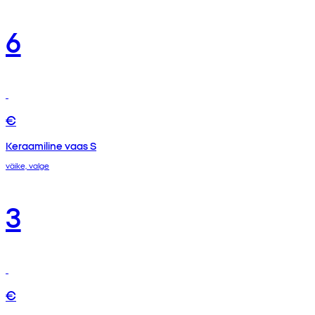
6
€
Keraamiline vaas S
väike, valge
3
€