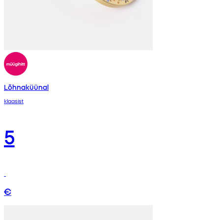
Lõhnaküünal
klaasist
5
€