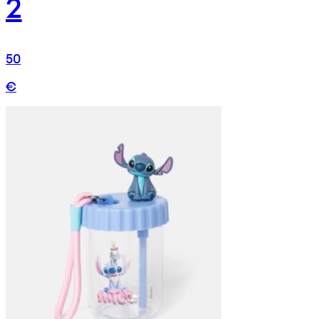
2
50
€