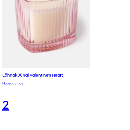
Lõhnaküünal Valentine's Heart
klaasanumas
2