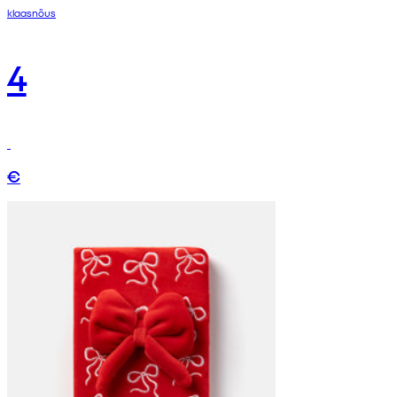
klaasnõus
4
€