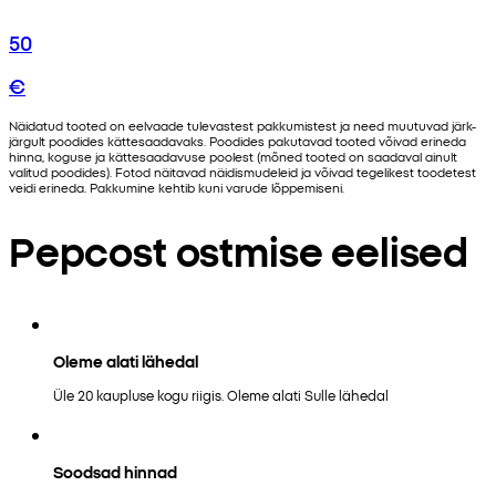
50
€
Näidatud tooted on eelvaade tulevastest pakkumistest ja need muutuvad järk-
järgult poodides kättesaadavaks. Poodides pakutavad tooted võivad erineda
hinna, koguse ja kättesaadavuse poolest (mõned tooted on saadaval ainult
valitud poodides). Fotod näitavad näidismudeleid ja võivad tegelikest toodetest
veidi erineda. Pakkumine kehtib kuni varude lõppemiseni.
Pepcost ostmise eelised
Oleme alati lähedal
Üle 20 kaupluse kogu riigis. Oleme alati Sulle lähedal
Soodsad hinnad