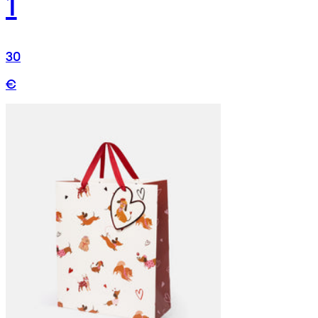
1
30
€