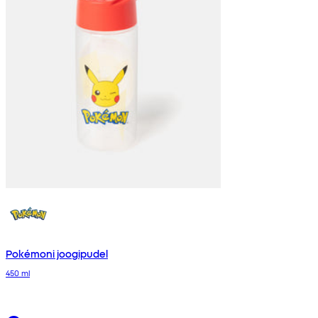
Pokémoni joogipudel
450 ml