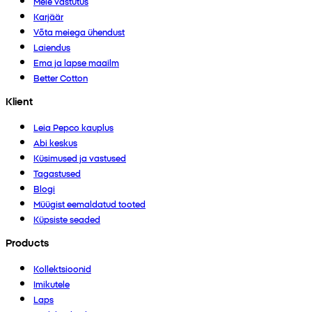
Meie vastutus
Karjäär
Võta meiega ühendust
Laiendus
Ema ja lapse maailm
Better Cotton
Klient
Leia Pepco kauplus
Abi keskus
Küsimused ja vastused
Tagastused
Blogi
Müügist eemaldatud tooted
Küpsiste seaded
Products
Kollektsioonid
Imikutele
Laps