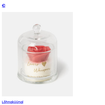
€
Lõhnaküünal