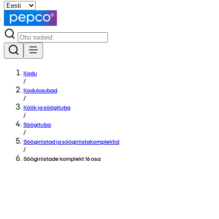
Kodu
/
Kodukaubad
/
Köök ja söögituba
/
Söögituba
/
Söögiriistad ja söögiriistakomplektid
/
Söögiriistade komplekt 16 osa