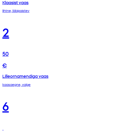
Klaasist vaas
lihtne, läbipaistev
2
50
€
Lilleornamendiga vaas
kaasaegne, valge
6