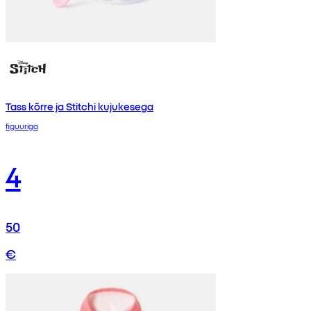
Tass kõrre ja Stitchi kujukesega
figuuriga
4
50
€