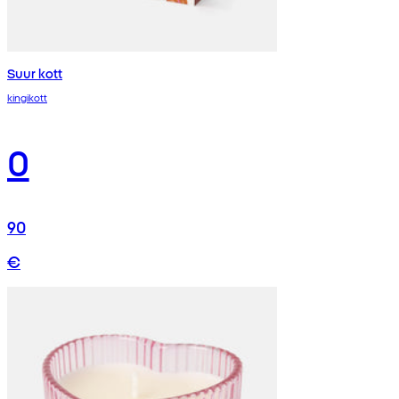
Suur kott
kingikott
0
90
€