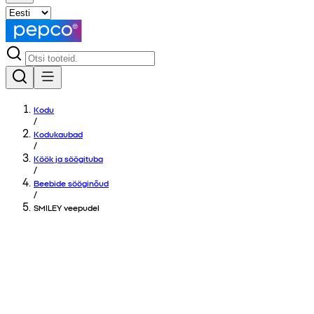
Kodu
/
Kodukaubad
/
Köök ja söögituba
/
Beebide sööginõud
/
SMILEY veepudel