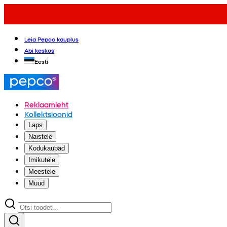
Leia Pepco kauplus
Abi keskus
Eesti
Reklaamleht
Kollektsioonid
Laps
Naistele
Kodukaubad
Imikutele
Meestele
Muud