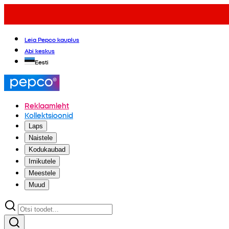
Leia Pepco kauplus
Abi keskus
Eesti
Reklaamleht
Kollektsioonid
Laps
Naistele
Kodukaubad
Imikutele
Meestele
Muud