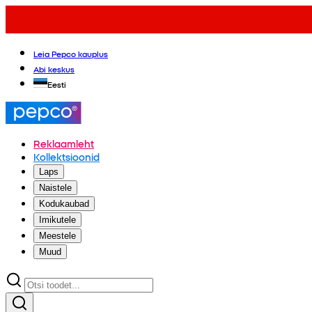
Leia Pepco kauplus
Abi keskus
Eesti
Reklaamleht
Kollektsioonid
Laps
Naistele
Kodukaubad
Imikutele
Meestele
Muud