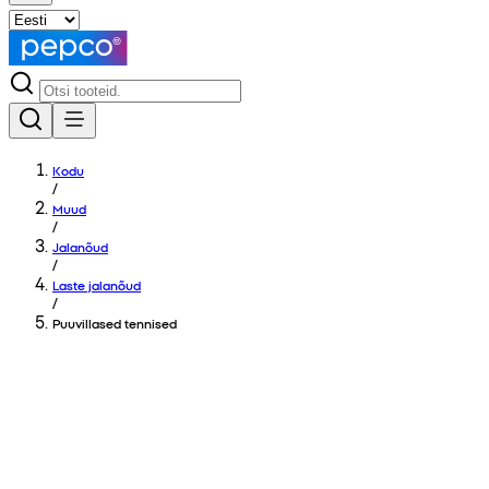
Kodu
/
Muud
/
Jalanõud
/
Laste jalanõud
/
Puuvillased tennised