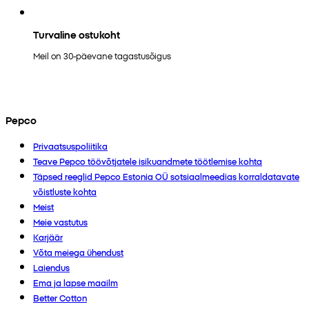
Turvaline ostukoht
Meil on 30-päevane tagastusõigus
Pepco
Privaatsuspoliitika
Teave Pepco töövõtjatele isikuandmete töötlemise kohta
Täpsed reeglid Pepco Estonia OÜ sotsiaalmeedias korraldatavate
võistluste kohta
Meist
Meie vastutus
Karjäär
Võta meiega ühendust
Laiendus
Ema ja lapse maailm
Better Cotton