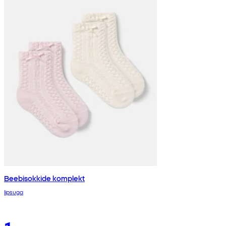
Beebisokkide komplekt
lipsuga