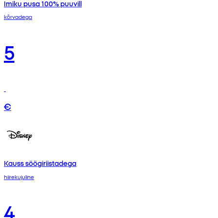
Imiku pusa 100% puuvill
kõrvadega
5
€
Kauss söögiriistadega
hiirekujuline
4