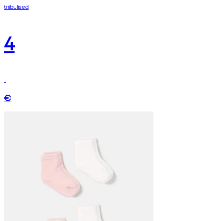
triibulised
4
€