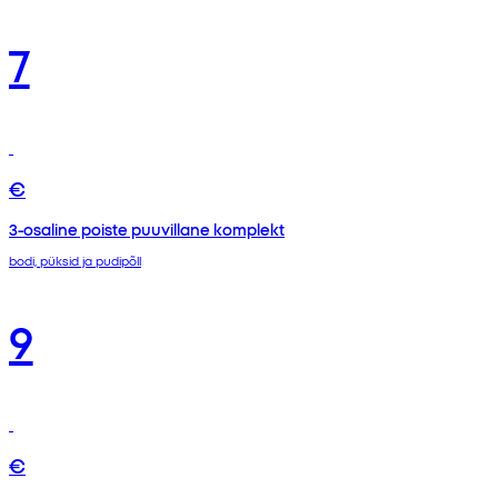
7
€
3-osaline poiste puuvillane komplekt
bodi, püksid ja pudipõll
9
€