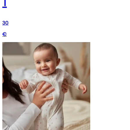
1
30
€