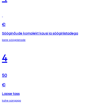
€
Sööginõude komplekt kausi ja söögiriistadega
laste söögiriistade
4
50
€
Lapse tass
kahe sangaga