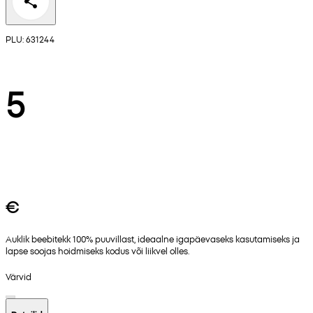
PLU: 631244
5
€
Auklik beebitekk 100% puuvillast, ideaalne igapäevaseks kasutamiseks ja
lapse soojas hoidmiseks kodus või liikvel olles.
Värvid