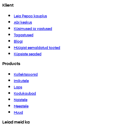
Klient
Leia Pepco kauplus
Abi keskus
Küsimused ja vastused
Tagastused
Blogi
Müügist eemaldatud tooted
Küpsiste seaded
Products
Kollektsioonid
Imikutele
Laps
Kodukaubad
Naistele
Meestele
Muud
Leiad meid ka