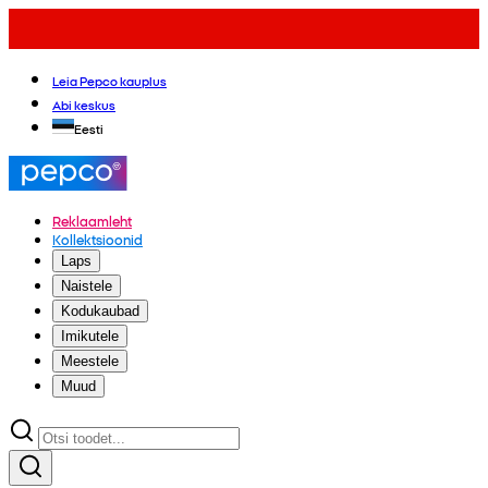
Leia Pepco kauplus
Abi keskus
Eesti
Reklaamleht
Kollektsioonid
Laps
Naistele
Kodukaubad
Imikutele
Meestele
Muud