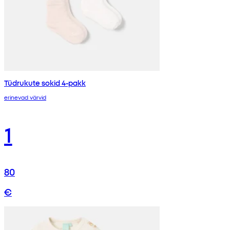
Tüdrukute sokid 4-pakk
erinevad värvid
1
80
€