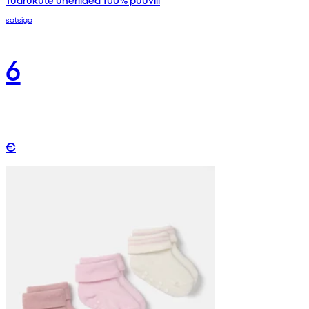
Tüdrukute uneriided 100% puuvill
satsiga
6
€