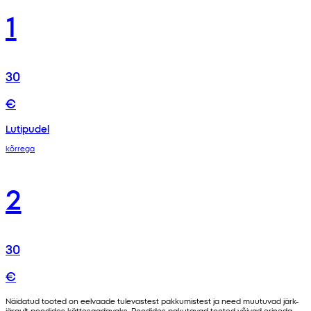
1
30
€
Lutipudel
kõrrega
2
30
€
Näidatud tooted on eelvaade tulevastest pakkumistest ja need muutuvad järk-
järgult poodides kättesaadavaks. Poodides pakutavad tooted võivad erineda