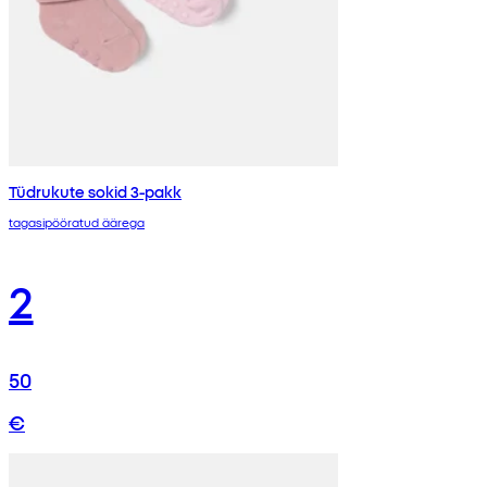
Tüdrukute sokid 3-pakk
tagasipööratud äärega
2
50
€