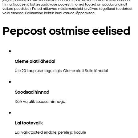
hinna, koguse ja kättesaadavuse poolest (mõned tooted on saadaval ainult
valitud poodides). Fotod näitavad näidismudeleid ja võivad tegelikest toodetest
veidi erineda. Pakkumine kehtib kuni varude lõppemiseni.
Pepcost ostmise eelised
Oleme alati lähedal
Üle 20 kaupluse kogu riigis. Oleme alati Sulle lähedal
Soodsad hinnad
Kõik vajalik soodsa hinnaga
Lai tootevalik
Lai valik tooteid endale, perele ja kodule