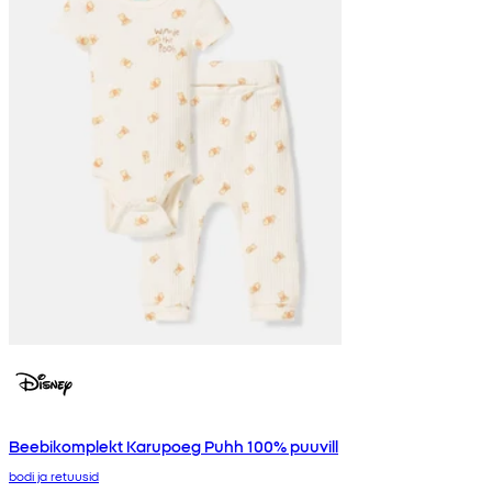
Beebikomplekt Karupoeg Puhh 100% puuvill
bodi ja retuusid