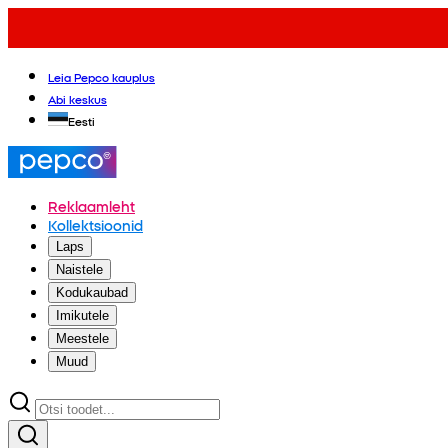
Leia Pepco kauplus
Abi keskus
Eesti
Reklaamleht
Kollektsioonid
Laps
Naistele
Kodukaubad
Imikutele
Meestele
Muud