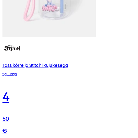
Tass kõrre ja Stitchi kujukesega
figuuriga
4
50
€