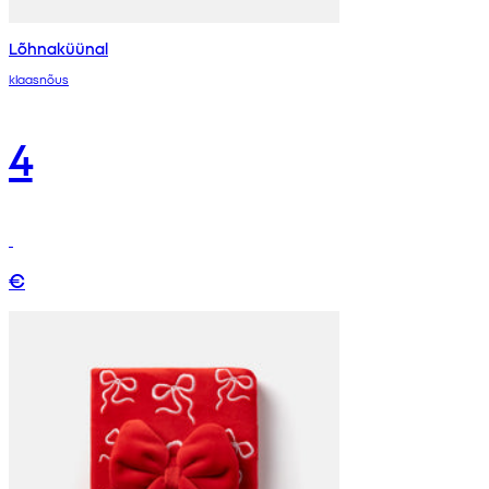
Lõhnaküünal
klaasnõus
4
€