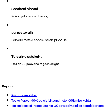
Soodsad hinnad
Kõik vajalik soodsa hinnaga
Lai tootevalik
Lai valik tooteid endale, perele ja kodule
Turvaline ostukoht
Meil on 30-päevane tagastusõigus
Pepco
Privaatsuspoliitika
Teave Pepco töövõtjatele isikuandmete töötlemise kohta
Täpsed reeglid Pepco Estonia OÜ sotsiaalmeedias korraldatavate