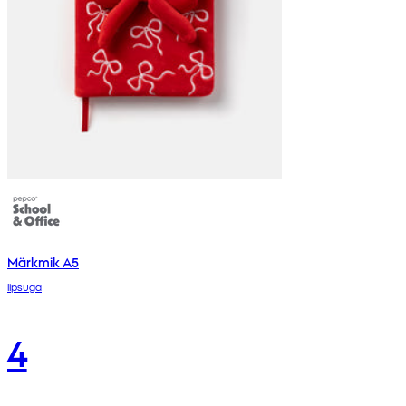
Märkmik A5
lipsuga
4