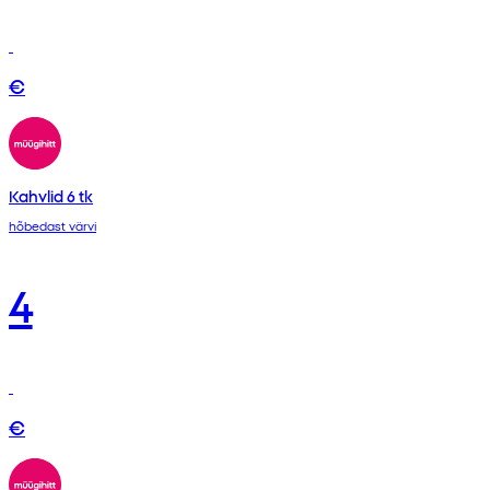
€
Kahvlid 6 tk
hõbedast värvi
4
€