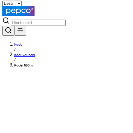
Kodu
/
Kodukaubad
/
Pudel 550ml