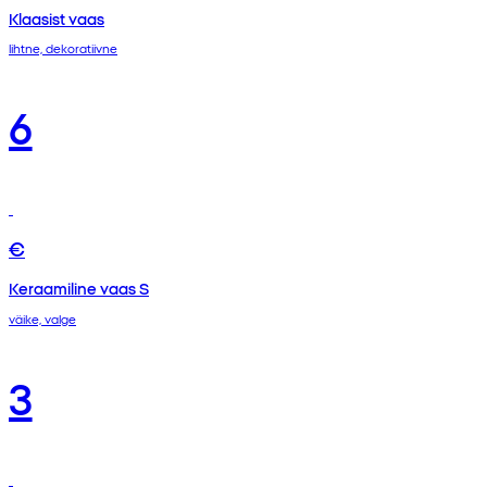
Klaasist vaas
lihtne, dekoratiivne
6
€
Keraamiline vaas S
väike, valge
3