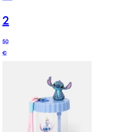
2
50
€