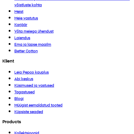
võistluste kohta
Meist
Meie vastutus
Karjäär
Võta meiega ühendust
Laiendus
Ema ja lapse maailm
Better Cotton
Klient
Leia Pepco kauplus
Abi keskus
Küsimused ja vastused
Tagastused
Blogi
Müügist eemaldatud tooted
Küpsiste seaded
Products
Kollektsioonid