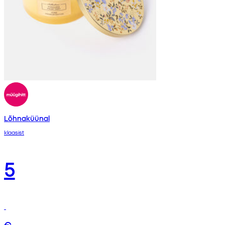
Lõhnaküünal
klaasist
5
€