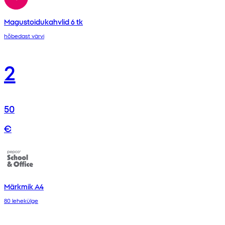
Magustoidukahvlid 6 tk
hõbedast värvi
2
50
€
Märkmik A4
80 lehekülge