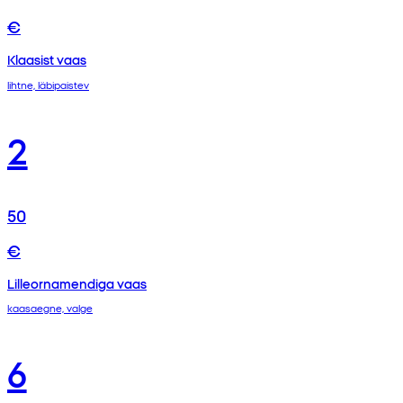
€
Klaasist vaas
lihtne, läbipaistev
2
50
€
Lilleornamendiga vaas
kaasaegne, valge
6