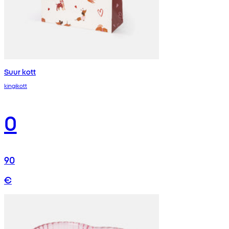
Suur kott
kingikott
0
90
€