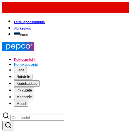
Leia Pepco kauplus
Abi keskus
Eesti
Reklaamleht
Kollektsioonid
Laps
Naistele
Kodukaubad
Imikutele
Meestele
Muud