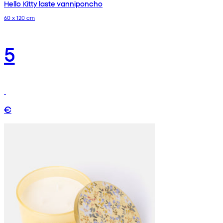
Hello Kitty laste vanniponcho
60 x 120 cm
5
€