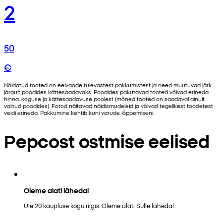
2
50
€
Näidatud tooted on eelvaade tulevastest pakkumistest ja need muutuvad järk-
järgult poodides kättesaadavaks. Poodides pakutavad tooted võivad erineda
hinna, koguse ja kättesaadavuse poolest (mõned tooted on saadaval ainult
valitud poodides). Fotod näitavad näidismudeleid ja võivad tegelikest toodetest
veidi erineda. Pakkumine kehtib kuni varude lõppemiseni.
Pepcost ostmise eelised
Oleme alati lähedal
Üle 20 kaupluse kogu riigis. Oleme alati Sulle lähedal