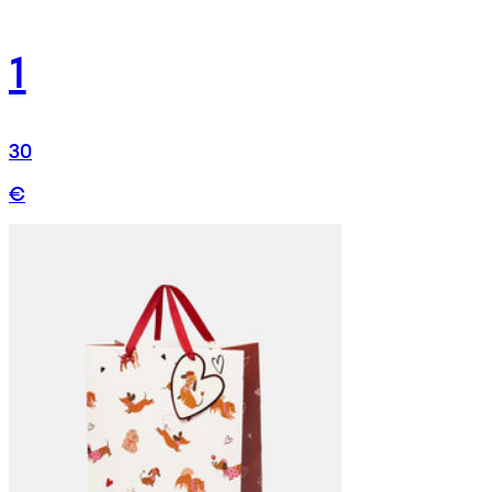
1
30
€